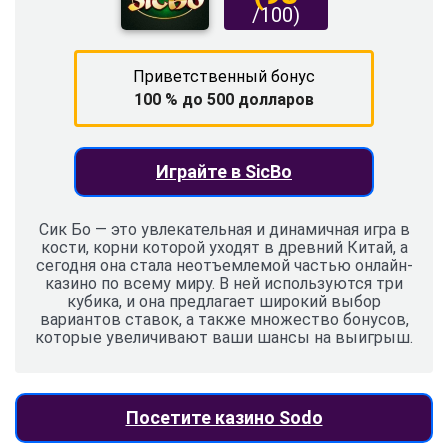
/100)
Приветственный бонус
100 % до 500 долларов
Играйте в SicBo
Сик Бо — это увлекательная и динамичная игра в
кости, корни которой уходят в древний Китай, а
сегодня она стала неотъемлемой частью онлайн-
казино по всему миру. В ней используются три
кубика, и она предлагает широкий выбор
вариантов ставок, а также множество бонусов,
которые увеличивают ваши шансы на выигрыш.
Посетите казино Sodo