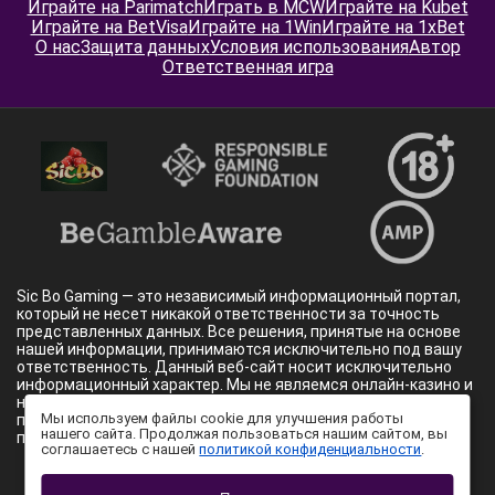
Играйте на Parimatch
Играть в MCW
Играйте на Kubet
Играйте на BetVisa
Играйте на 1Win
Играйте на 1xBet
О нас
Защита данных
Условия использования
Автор
Ответственная игра
Sic Bo Gaming — это независимый информационный портал,
который не несет никакой ответственности за точность
представленных данных. Все решения, принятые на основе
нашей информации, принимаются исключительно под вашу
ответственность. Данный веб-сайт носит исключительно
информационный характер. Мы не являемся онлайн-казино и
не предлагаем услуги в сфере азартных игр; мы просто
Мы используем файлы cookie для улучшения работы
предоставляем оценки, обзоры и сравнения игровых
нашего сайта. Продолжая пользоваться нашим сайтом, вы
платформ и игр.
соглашаетесь c нашей
политикой конфиденциальности
.
Email:
info@sicbogaming.com
©