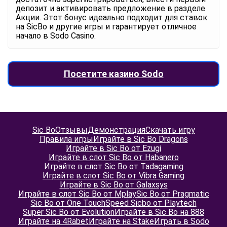
депозит и активировать предложение в разделе
Акции. Этот бонус идеально подходит для ставок
на SicBo и другие игры и гарантирует отличное
начало в Sodo Casino.
Посетите казино Sodo
Sic Bo
Отзывы
Демонстрация
Скачать игру
Правила игры
Играйте в Sic Bo Dragons
Играйте в Sic Bo от Ezugi
Играйте в слот Sic Bo от Habanero
Играйте в слот Sic Bo от Tadagaming
Играйте в слот Sic Bo от Vibra Gaming
Играйте в Sic Bo от Galaxsys
Играйте в слот Sic Bo от Mplay
Sic Bo от Pragmatic
Sic Bo от One Touch
Speed Sicbo от Playtech
Super Sic Bo от Evolution
Играйте в Sic Bo на 888
Играйте на 4Rabet
Играйте на Stake
Играть в Sodo