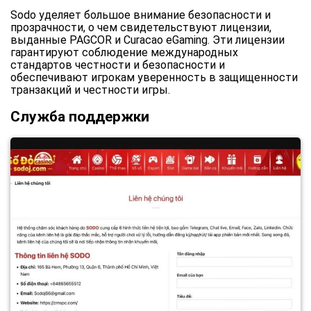
Sodo уделяет большое внимание безопасности и
прозрачности, о чем свидетельствуют лицензии,
выданные PAGCOR и Curacao eGaming. Эти лицензии
гарантируют соблюдение международных
стандартов честности и безопасности и
обеспечивают игрокам уверенность в защищенности
транзакций и честности игры.
Служба поддержки