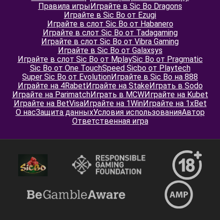
Правила игры
Играйте в Sic Bo Dragons
Играйте в Sic Bo от Ezugi
Играйте в слот Sic Bo от Habanero
Играйте в слот Sic Bo от Tadagaming
Играйте в слот Sic Bo от Vibra Gaming
Играйте в Sic Bo от Galaxsys
Играйте в слот Sic Bo от Mplay
Sic Bo от Pragmatic
Sic Bo от One Touch
Speed Sicbo от Playtech
Super Sic Bo от Evolution
Играйте в Sic Bo на 888
Играйте на 4Rabet
Играйте на Stake
Играть в Sodo
Играйте на Parimatch
Играть в MCW
Играйте на Kubet
Играйте на BetVisa
Играйте на 1Win
Играйте на 1xBet
О нас
Защита данных
Условия использования
Автор
Ответственная игра