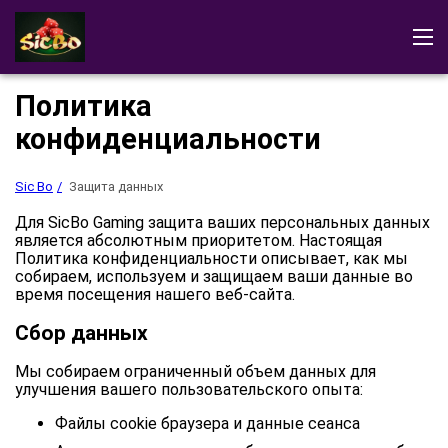
Sic Bo
Отзывы
Демонстрация
Скачать игру
Политика
Правила игры
Игры в Sic Bo
конфиденциальности
Играть в казино
Sic Bo
Защита данных
Для SicBo Gaming защита ваших персональных данных
является абсолютным приоритетом. Настоящая
Политика конфиденциальности описывает, как мы
собираем, используем и защищаем ваши данные во
время посещения нашего веб-сайта.
Сбор данных
Мы собираем ограниченный объем данных для
улучшения вашего пользовательского опыта:
Файлы cookie браузера и данные сеанса