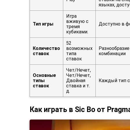
языках, дост
Игра
вживую с
Тип игры
Доступно в ф
тремя
кубиками.
52
Количество
возможных
Разнообразие
ставок
типа
комбинации
ставок
Чет/Нечет,
Основные
Чет/Нечет,
типы
Двойная
Каждый тип с
ставок
ставка и т.
д.
Как играть в Sic Bo от Pragma