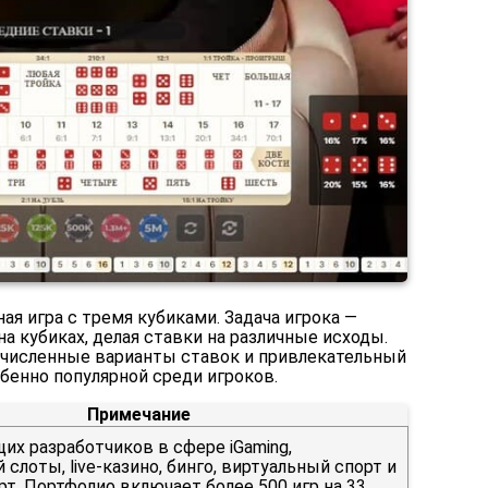
ная игра с тремя кубиками. Задача игрока —
а кубиках, делая ставки на различные исходы.
очисленные варианты ставок и привлекательный
бенно популярной среди игроков.
Примечание
их разработчиков в сфере iGaming,
слоты, live-казино, бинго, виртуальный спорт и
рт. Портфолио включает более 500 игр на 33