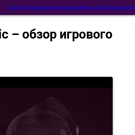
Sic Bo
Отзывы
Демонстрация
Скачать игру
Правила иг
ic – обзор игрового