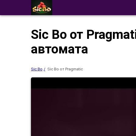
Sic Bo от Pragmat
автомата
Sic Bo
Sic Bo от Pragmatic