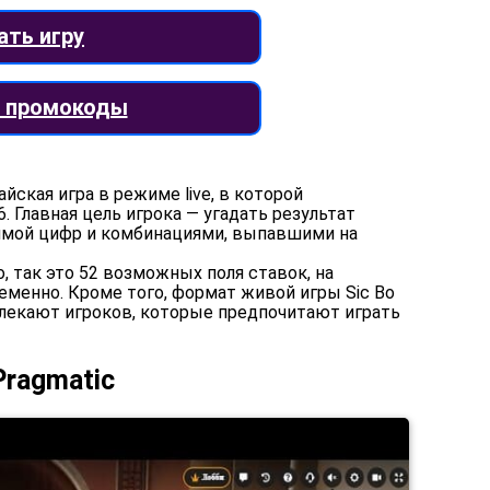
ать игру
и промокоды
айская игра в режиме live, в которой
. Главная цель игрока — угадать результат
уммой цифр и комбинациями, выпавшими на
o, так это 52 возможных поля ставок, на
менно. Кроме того, формат живой игры Sic Bo
ивлекают игроков, которые предпочитают играть
Pragmatic