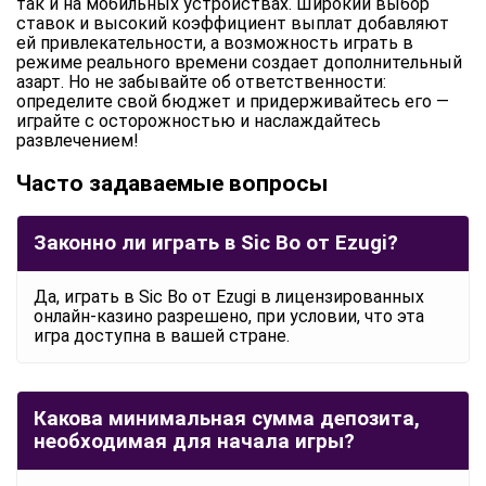
так и на мобильных устройствах. Широкий выбор
ставок и высокий коэффициент выплат добавляют
ей привлекательности, а возможность играть в
режиме реального времени создает дополнительный
азарт. Но не забывайте об ответственности:
определите свой бюджет и придерживайтесь его —
играйте с осторожностью и наслаждайтесь
развлечением!
Часто задаваемые вопросы
Законно ли играть в Sic Bo от Ezugi?
Да, играть в Sic Bo от Ezugi в лицензированных
онлайн-казино разрешено, при условии, что эта
игра доступна в вашей стране.
Какова минимальная сумма депозита,
необходимая для начала игры?