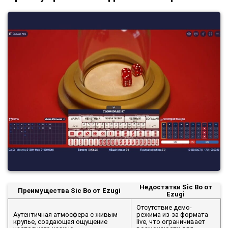
Недостатки Sic Bo от
Преимущества Sic Bo от Ezugi
Ezugi
Отсутствие демо-
Аутентичная атмосфера с живым
режима из-за формата
крупье, создающая ощущение
live, что ограничивает