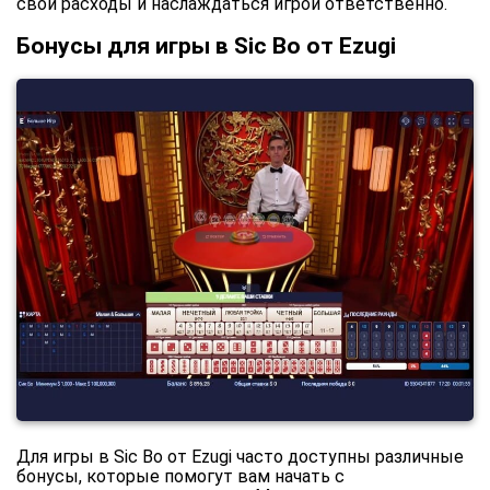
свои расходы и наслаждаться игрой ответственно.
Бонусы для игры в Sic Bo от Ezugi
Для игры в Sic Bo от Ezugi часто доступны различные
бонусы, которые помогут вам начать с