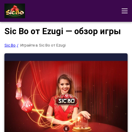
Sic Bo
Отзывы
Демонстрация
Скачать игру
Sic Bo от Ezugi — обзор игры
Правила игры
Игры в Sic Bo
Sic Bo
Играйте в Sic Bo от Ezugi
Играть в казино