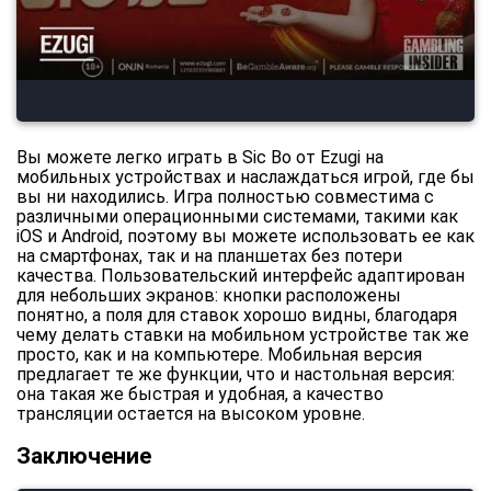
Вы можете легко играть в Sic Bo от Ezugi на
мобильных устройствах и наслаждаться игрой, где бы
вы ни находились. Игра полностью совместима с
различными операционными системами, такими как
iOS и Android, поэтому вы можете использовать ее как
на смартфонах, так и на планшетах без потери
качества. Пользовательский интерфейс адаптирован
для небольших экранов: кнопки расположены
понятно, а поля для ставок хорошо видны, благодаря
чему делать ставки на мобильном устройстве так же
просто, как и на компьютере. Мобильная версия
предлагает те же функции, что и настольная версия:
она такая же быстрая и удобная, а качество
трансляции остается на высоком уровне.
Заключение