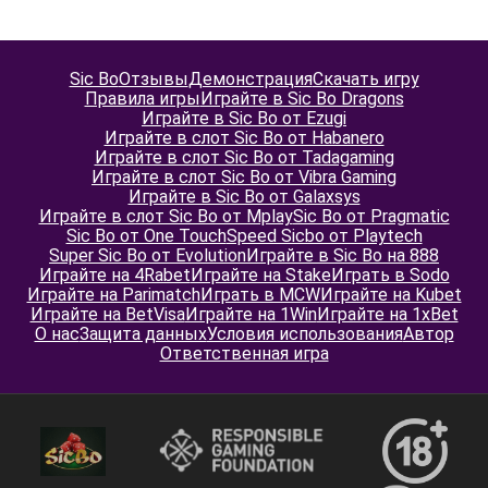
Sic Bo
Отзывы
Демонстрация
Скачать игру
Правила игры
Играйте в Sic Bo Dragons
Играйте в Sic Bo от Ezugi
Играйте в слот Sic Bo от Habanero
Играйте в слот Sic Bo от Tadagaming
Играйте в слот Sic Bo от Vibra Gaming
Играйте в Sic Bo от Galaxsys
Играйте в слот Sic Bo от Mplay
Sic Bo от Pragmatic
Sic Bo от One Touch
Speed Sicbo от Playtech
Super Sic Bo от Evolution
Играйте в Sic Bo на 888
Играйте на 4Rabet
Играйте на Stake
Играть в Sodo
Играйте на Parimatch
Играть в MCW
Играйте на Kubet
Играйте на BetVisa
Играйте на 1Win
Играйте на 1xBet
О нас
Защита данных
Условия использования
Автор
Ответственная игра