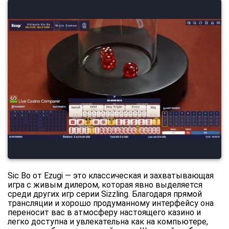
Sic Bo от Ezugi — это классическая и захватывающая
игра с живым дилером, которая явно выделяется
среди других игр серии Sizzling. Благодаря прямой
трансляции и хорошо продуманному интерфейсу она
переносит вас в атмосферу настоящего казино и
легко доступна и увлекательна как на компьютере,