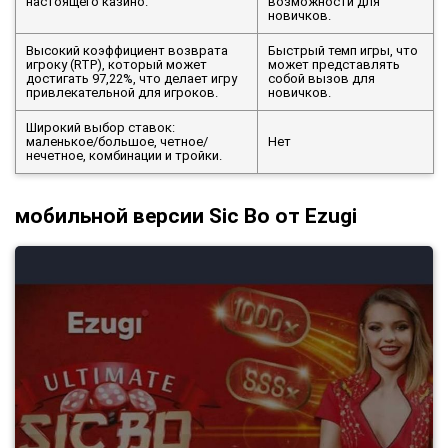
настоящего казино.
возможности для
новичков.
Высокий коэффициент возврата
Быстрый темп игры, что
игроку (RTP), который может
может представлять
достигать 97,22%, что делает игру
собой вызов для
привлекательной для игроков.
новичков.
Широкий выбор ставок:
маленькое/большое, четное/
Нет
нечетное, комбинации и тройки.
мобильной версии Sic Bo от Ezugi