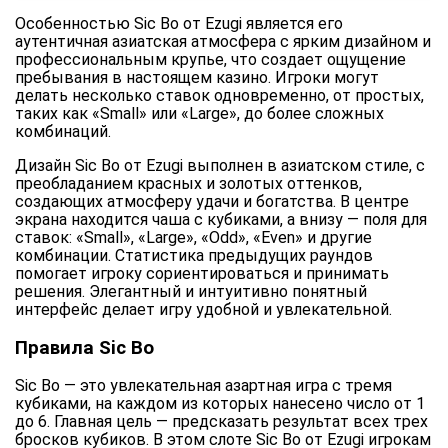
Особенностью Sic Bo от Ezugi является его
аутентичная азиатская атмосфера с ярким дизайном и
профессиональным крупье, что создает ощущение
пребывания в настоящем казино. Игроки могут
делать несколько ставок одновременно, от простых,
таких как «Small» или «Large», до более сложных
комбинаций.
Дизайн Sic Bo от Ezugi выполнен в азиатском стиле, с
преобладанием красных и золотых оттенков,
создающих атмосферу удачи и богатства. В центре
экрана находится чаша с кубиками, а внизу — поля для
ставок: «Small», «Large», «Odd», «Even» и другие
комбинации. Статистика предыдущих раундов
помогает игроку сориентироваться и принимать
решения. Элегантный и интуитивно понятный
интерфейс делает игру удобной и увлекательной.
Правила Sic Bo
Sic Bo — это увлекательная азартная игра с тремя
кубиками, на каждом из которых нанесено число от 1
до 6. Главная цель — предсказать результат всех трех
бросков кубиков. В этом слоте Sic Bo от Ezugi игрокам