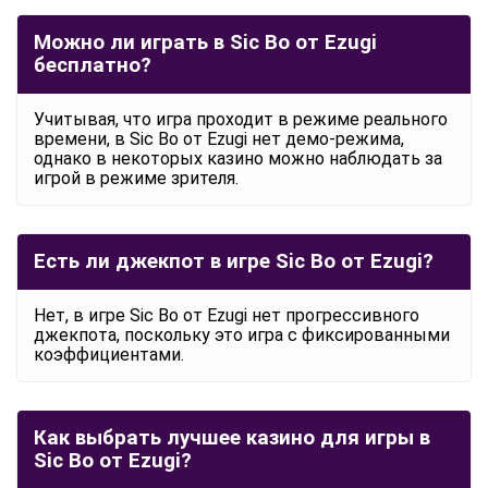
Можно ли играть в Sic Bo от Ezugi
бесплатно?
Учитывая, что игра проходит в режиме реального
времени, в Sic Bo от Ezugi нет демо-режима,
однако в некоторых казино можно наблюдать за
игрой в режиме зрителя.
Есть ли джекпот в игре Sic Bo от Ezugi?
Нет, в игре Sic Bo от Ezugi нет прогрессивного
джекпота, поскольку это игра с фиксированными
коэффициентами.
Как выбрать лучшее казино для игры в
Sic Bo от Ezugi?