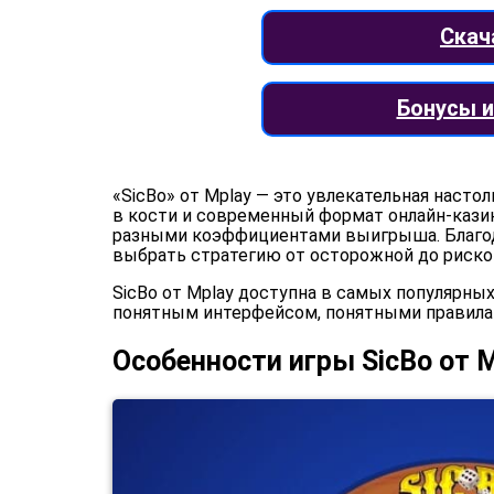
Скач
Бонусы 
«SicBo» от Mplay — это увлекательная насто
в кости и современный формат онлайн-казин
разными коэффициентами выигрыша. Благод
выбрать стратегию от осторожной до рисков
SicBo от Mplay доступна в самых популярных
понятным интерфейсом, понятными правила
Особенности игры SicBo от 