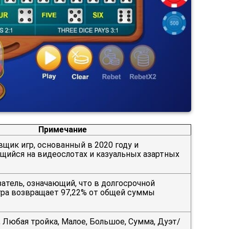
Примечание
щик игр, основанный в 2020 году и
щийся на видеослотах и казуальных азартных
атель, означающий, что в долгосрочной
гра возвращает 97,22% от общей суммы
, Любая тройка, Малое, Большое, Сумма, Дуэт/