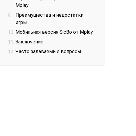
Mplay
Преимущества и недостатки
игры
Мобильная версия SicBo от Mplay
Заключение
Часто задаваемые вопросы