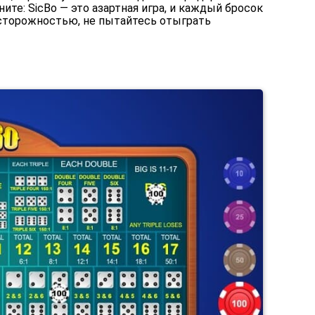
ите: SicBo — это азартная игра, и каждый бросок
осторожностью, не пытайтесь отыграть