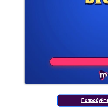
Попробуйт