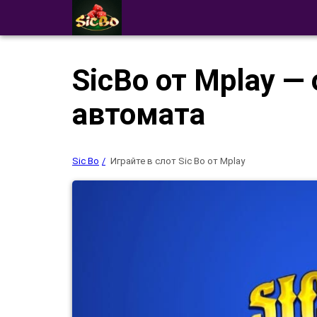
SicBo от Mplay —
автомата
Sic Bo
Играйте в слот Sic Bo от Mplay