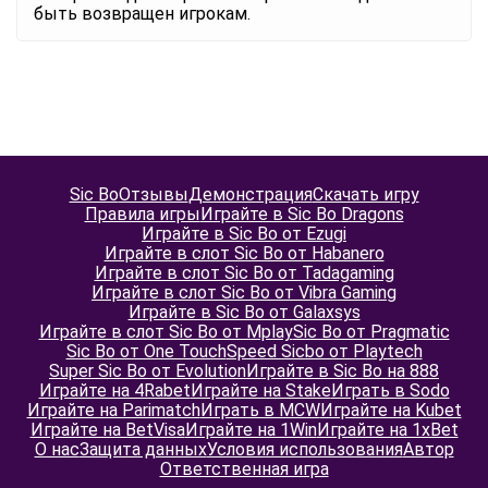
быть возвращен игрокам.
Sic Bo
Отзывы
Демонстрация
Скачать игру
Правила игры
Играйте в Sic Bo Dragons
Играйте в Sic Bo от Ezugi
Играйте в слот Sic Bo от Habanero
Играйте в слот Sic Bo от Tadagaming
Играйте в слот Sic Bo от Vibra Gaming
Играйте в Sic Bo от Galaxsys
Играйте в слот Sic Bo от Mplay
Sic Bo от Pragmatic
Sic Bo от One Touch
Speed Sicbo от Playtech
Super Sic Bo от Evolution
Играйте в Sic Bo на 888
Играйте на 4Rabet
Играйте на Stake
Играть в Sodo
Играйте на Parimatch
Играть в MCW
Играйте на Kubet
Играйте на BetVisa
Играйте на 1Win
Играйте на 1xBet
О нас
Защита данных
Условия использования
Автор
Ответственная игра