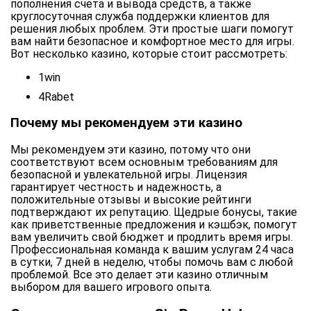
пополнения счета и вывода средств, а также
круглосуточная служба поддержки клиентов для
решения любых проблем. Эти простые шаги помогут
вам найти безопасное и комфортное место для игры.
Вот несколько казино, которые стоит рассмотреть:
1win
4Rabet
Почему мы рекомендуем эти казино
Мы рекомендуем эти казино, потому что они
соответствуют всем основным требованиям для
безопасной и увлекательной игры. Лицензия
гарантирует честность и надежность, а
положительные отзывы и высокие рейтинги
подтверждают их репутацию. Щедрые бонусы, такие
как приветственные предложения и кэшбэк, помогут
вам увеличить свой бюджет и продлить время игры.
Профессиональная команда к вашим услугам 24 часа
в сутки, 7 дней в неделю, чтобы помочь вам с любой
проблемой. Все это делает эти казино отличным
выбором для вашего игрового опыта.