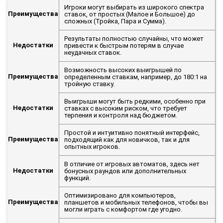
Игроки могут выбирать из широкого спектра
Преимущества
ставок, от простых (Малое и Большое) до
сложных (Тройка, Пара и Сумма).
Результаты полностью случайны, что может
Недостатки
привести к быстрым потерям в случае
неудачных ставок.
Возможность высоких выигрышей по
Преимущества
определенным ставкам, например, до 180:1 на
тройную ставку.
Выигрыши могут быть редкими, особенно при
Недостатки
ставках с высоким риском, что требует
терпения и контроля над бюджетом.
Простой и интуитивно понятный интерфейс,
Преимущества
подходящий как для новичков, так и для
опытных игроков.
В отличие от игровых автоматов, здесь нет
Недостатки
бонусных раундов или дополнительных
функций.
Оптимизировано для компьютеров,
Преимущества
планшетов и мобильных телефонов, чтобы вы
могли играть с комфортом где угодно.