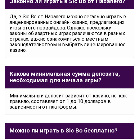
Законно ли играть в Sic Bo от Habanero?
Да, в Sic Bo от Habanero можно легально играть в
лицензированных онлайн-казино, предлагающих
игры этого провайдера. Однако, поскольку
законы об азартных играх различаются в разных
странах, важно ознакомиться с местным
законодательством и выбрать лицензированное
казино.
Какова минимальная сумма депозита,
необходимая для начала игры?
Минимальный депозит зависит от казино, но, как
правило, составляет от 1 до 10 долларов в
зависимости от платформы.
Можно ли играть в Sic Bo бесплатно?