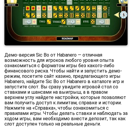
Демо-версия Sic Bo от Habanero — отличная
возможность для игроков любого уровня опыта
ознакомиться с форматом игры без какого-либо
финансового риска. Чтобы найти и запустить демо-
режим, посетите сайт казино, предлагающего игры
Habanero, найдите Sic Bo от Habanero в каталоге игр и
запустите слот. Вы сразу увидите игровой стол со
ставками и шансами на выигрыш, а в правом
верхнем углу найдете настройки, которые позволяют
вам получить доступ к лимитам, справке и истории.
Нажмите на «Справка», чтобы ознакомиться с
правилами игры. Чтобы делать ставки и наблюдать за
ходом игры, вам необходимо внести депозит, так как
слот доступен только на реальные деньги.