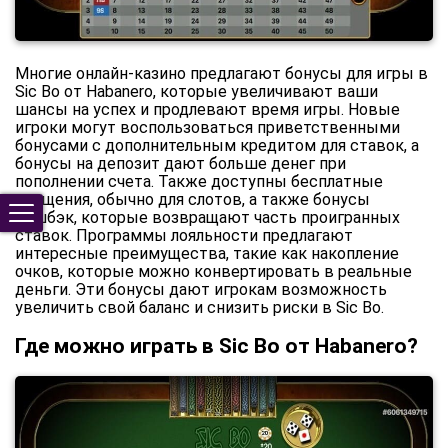
Многие онлайн-казино предлагают бонусы для игры в
Sic Bo от Habanero, которые увеличивают ваши
шансы на успех и продлевают время игры. Новые
игроки могут воспользоваться приветственными
бонусами с дополнительным кредитом для ставок, а
бонусы на депозит дают больше денег при
пополнении счета. Также доступны бесплатные
вращения, обычно для слотов, а также бонусы
кэшбэк, которые возвращают часть проигранных
ставок. Программы лояльности предлагают
интересные преимущества, такие как накопление
очков, которые можно конвертировать в реальные
деньги. Эти бонусы дают игрокам возможность
увеличить свой баланс и снизить риски в Sic Bo.
Где можно играть в Sic Bo от Habanero?