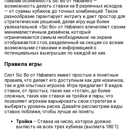
Главная особенность Sic Bo от Habanero —
возможность делать ставки на 8 различных исходов
— от суммы кубиков до точных комбинаций. Такое
разнообразие гарантирует интригу и дает простор для
стратегических решений, делая игру еще более
увлекательной. «Sic Bo» от Habanero впечатляет своим
минималистичным дизайном, который
ограничивается самым необходимым: на экране
отображается стол, разделенный на секции со всеми
возможными ставками и информацией о
потенциальных выигрышах по каждой из них.
Правила игры
Слот Sic Bo от Habanero имеет простые и понятные
правила, что делает его доступным как для новичков,
так и для опытных игроков. Игра предлагает 8 видов
ставок, от простых, таких как «тотал», до более
сложных, таких как ставки на тройки и пары, что
позволяет игрокам варьировать свои стратегии и
выбирать уровень риска. Давайте рассмотрим виды
ставок поближе, чтобы лучше их понять:
Тройка
– Ставка на число, которое должно
выпасть на всех трех кубиках (выплата 180:1).