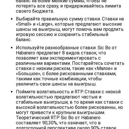
баланс на более мелкие суммы, чтобы не
потерять все сразу, и придерживайтесь лимита
своего бюджета.
Выбирайте правильную сумму ставки. Ставки на
«Small» и «Large», которые предлагают высокие
шансы на выигрыш, могут помочь вам продлить
игровую сессию и сохранить стабильный
баланс.
Используйте разнообразные ставки. Sic Bo от
Habanero предлагает 8 видов ставок, что
позволяет вам экспериментировать с
различными вариантами. Постарайтесь сочетать
ставки с низким риском, такие как «Малое» и
«Большое», с более рискованными ставками,
такими как точные комбинации, чтобы
увеличить свои шансы на выигрыш.
Поймите волатильность и RTP. Ставки с низкой
волатильностью предлагают частые и
стабильные выигрыши, в то время как ставки с
высокой волатильностью более рискованны, но
могут привести к крупным выигрышам.
Теоретический RTP Sic Bo от Habanero
составляет 90,30%, что означает, что в
долгосрочной перспективе около 90% ставок