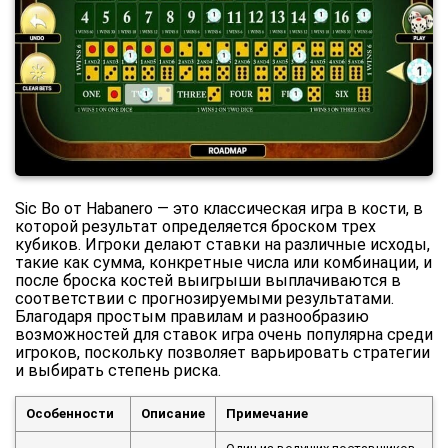
Sic Bo от Habanero — это классическая игра в кости, в
которой результат определяется броском трех
кубиков. Игроки делают ставки на различные исходы,
такие как сумма, конкретные числа или комбинации, и
после броска костей выигрыши выплачиваются в
соответствии с прогнозируемыми результатами.
Благодаря простым правилам и разнообразию
возможностей для ставок игра очень популярна среди
игроков, поскольку позволяет варьировать стратегии
и выбирать степень риска.
Особенности
Описание
Примечание