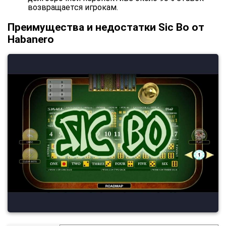
возвращается игрокам.
Преимущества и недостатки Sic Bo от
Habanero