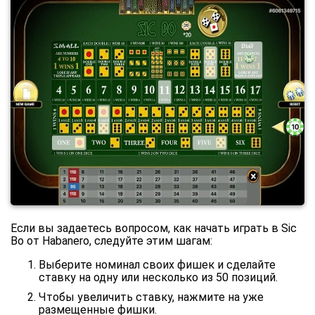
Если вы задаетесь вопросом, как начать играть в Sic
Bo от Habanero, следуйте этим шагам:
Выберите номинал своих фишек и сделайте
ставку на одну или несколько из 50 позиций.
Чтобы увеличить ставку, нажмите на уже
размещенные фишки.