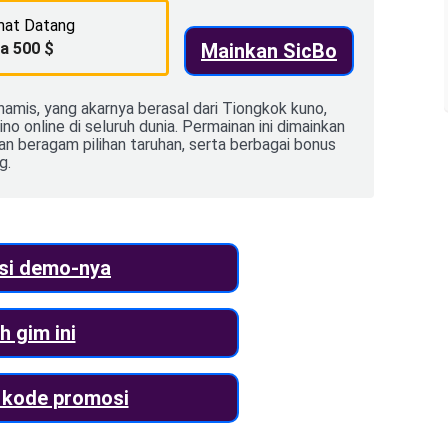
mat Datang
Mainkan SicBo
a 500 $
namis, yang akarnya berasal dari Tiongkok kuno,
ino online di seluruh dunia. Permainan ini dimainkan
 beragam pilihan taruhan, serta berbagai bonus
g.
si demo-nya
 gim ini
 kode promosi