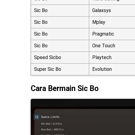
Sic Bo
Galaxsys
Sic Bo
Mplay
Sic Bo
Pragmatic
Sic Bo
One Touch
Speed Sicbo
Playtech
Super Sic Bo
Evolution
Cara Bermain Sic Bo