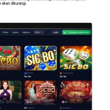
 akan dikurangi.