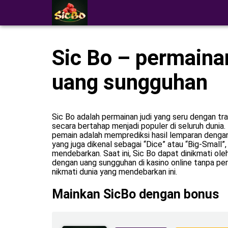
Sic Bo – permaina
uang sungguhan
Sic Bo adalah permainan judi yang seru dengan tra
secara bertahap menjadi populer di seluruh dunia. I
pemain adalah memprediksi hasil lemparan dengan 
yang juga dikenal sebagai “Dice” atau “Big-Smal
mendebarkan. Saat ini, Sic Bo dapat dinikmati ole
dengan uang sungguhan di kasino online tanpa perl
nikmati dunia yang mendebarkan ini.
Mainkan SicBo dengan bonus