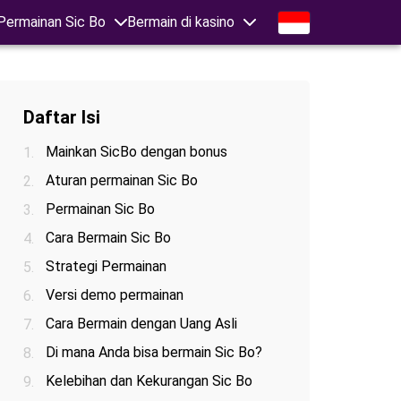
Permainan Sic Bo
Bermain di kasino
Daftar Isi
Mainkan SicBo dengan bonus
Aturan permainan Sic Bo
Permainan Sic Bo
Cara Bermain Sic Bo
Strategi Permainan
Versi demo permainan
Cara Bermain dengan Uang Asli
Di mana Anda bisa bermain Sic Bo?
Kelebihan dan Kekurangan Sic Bo