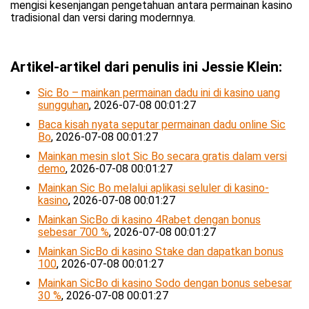
mengisi kesenjangan pengetahuan antara permainan kasino
tradisional dan versi daring modernnya.
Artikel-artikel dari penulis ini Jessie Klein:
Sic Bo – mainkan permainan dadu ini di kasino uang
sungguhan
, 2026-07-08 00:01:27
Baca kisah nyata seputar permainan dadu online Sic
Bo
, 2026-07-08 00:01:27
Mainkan mesin slot Sic Bo secara gratis dalam versi
demo
, 2026-07-08 00:01:27
Mainkan Sic Bo melalui aplikasi seluler di kasino-
kasino
, 2026-07-08 00:01:27
Mainkan SicBo di kasino 4Rabet dengan bonus
sebesar 700 %
, 2026-07-08 00:01:27
Mainkan SicBo di kasino Stake dan dapatkan bonus
100
, 2026-07-08 00:01:27
Mainkan SicBo di kasino Sodo dengan bonus sebesar
30 %
, 2026-07-08 00:01:27