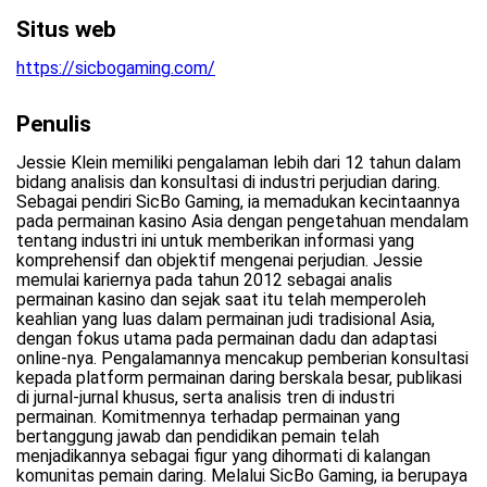
Situs web
https://sicbogaming.com/
Penulis
Jessie Klein memiliki pengalaman lebih dari 12 tahun dalam
bidang analisis dan konsultasi di industri perjudian daring.
Sebagai pendiri SicBo Gaming, ia memadukan kecintaannya
pada permainan kasino Asia dengan pengetahuan mendalam
tentang industri ini untuk memberikan informasi yang
komprehensif dan objektif mengenai perjudian. Jessie
memulai kariernya pada tahun 2012 sebagai analis
permainan kasino dan sejak saat itu telah memperoleh
keahlian yang luas dalam permainan judi tradisional Asia,
dengan fokus utama pada permainan dadu dan adaptasi
online-nya. Pengalamannya mencakup pemberian konsultasi
kepada platform permainan daring berskala besar, publikasi
di jurnal-jurnal khusus, serta analisis tren di industri
permainan. Komitmennya terhadap permainan yang
bertanggung jawab dan pendidikan pemain telah
menjadikannya sebagai figur yang dihormati di kalangan
komunitas pemain daring. Melalui SicBo Gaming, ia berupaya