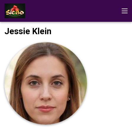
Sic Bo
Ulasan
Versi demo
Unduh gim ini
Panduan permainan
Jessie Klein
Permainan Sic Bo
Bermain di kasino