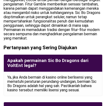
pengalaman. Fitur Gamble memberikan sensasi tambahan,
karena pemain dapat menggandakan kemenangan mereka
atau mengambil risiko untuk kehilangannya. Sic Bo Dragons
dioptimalkan untuk perangkat seluler, namun tetap
mempertahankan fungsionalitas penuh dan kemudahan
penggunaan, sehingga dapat dimainkan di mana saja.
Permainan ini memadukan tradisi dengan fitur-fitur modern
secara sempurna dan menghadirkan pengalaman bermain
yang memikat.
Pertanyaan yang Sering Diajukan
Apakah permainan Sic Bo Dragons dari
VoltEnt legal?
Ya, jika Anda bermain di kasino online berlisensi yang
mematuhi peraturan perundang-undangan, bermain Sic
Bo Dragons adalah hal yang sah. Pastikanlah bahwa
kasino tersebut memiliki lisensi yang sesuai.