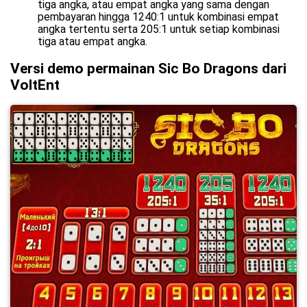
tiga angka, atau empat angka yang sama dengan
pembayaran hingga 1240:1 untuk kombinasi empat
angka tertentu serta 205:1 untuk setiap kombinasi
tiga atau empat angka.
Versi demo permainan Sic Bo Dragons dari
VoltEnt