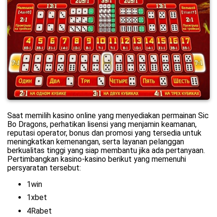
Saat memilih kasino online yang menyediakan permainan Sic
Bo Dragons, perhatikan lisensi yang menjamin keamanan,
reputasi operator, bonus dan promosi yang tersedia untuk
meningkatkan kemenangan, serta layanan pelanggan
berkualitas tinggi yang siap membantu jika ada pertanyaan.
Pertimbangkan kasino-kasino berikut yang memenuhi
persyaratan tersebut:
1win
1xbet
4Rabet