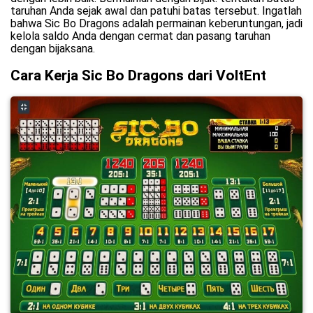
taruhan Anda sejak awal dan patuhi batas tersebut. Ingatlah
bahwa Sic Bo Dragons adalah permainan keberuntungan, jadi
kelola saldo Anda dengan cermat dan pasang taruhan
dengan bijaksana.
Cara Kerja Sic Bo Dragons dari VoltEnt