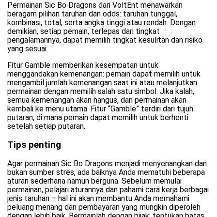
Permainan Sic Bo Dragons dari VoltEnt menawarkan
beragam pilihan taruhan dan odds: taruhan tunggal,
kombinasi, total, serta angka tinggi atau rendah. Dengan
demikian, setiap pemain, terlepas dari tingkat
pengalamannya, dapat memilih tingkat kesulitan dan risiko
yang sesuai.
Fitur Gamble memberikan kesempatan untuk
menggandakan kemenangan: pemain dapat memilih untuk
mengambil jumlah kemenangan saat ini atau melanjutkan
permainan dengan memilih salah satu simbol. Jika kalah,
semua kemenangan akan hangus, dan permainan akan
kembali ke menu utama. Fitur “Gamble” terdiri dari tujuh
putaran, di mana pemain dapat memilih untuk berhenti
setelah setiap putaran.
Tips penting
Agar permainan Sic Bo Dragons menjadi menyenangkan dan
bukan sumber stres, ada baiknya Anda mematuhi beberapa
aturan sederhana namun berguna. Sebelum memulai
permainan, pelajari aturannya dan pahami cara kerja berbagai
jenis taruhan – hal ini akan membantu Anda memahami
peluang menang dan pembayaran yang mungkin diperoleh
dengan lebih baik. Bermainlah dengan bijak: tentukan batas