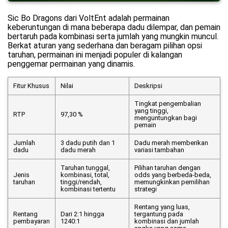
Sic Bo Dragons dari VoltEnt adalah permainan
keberuntungan di mana beberapa dadu dilempar, dan pemain
bertaruh pada kombinasi serta jumlah yang mungkin muncul.
Berkat aturan yang sederhana dan beragam pilihan opsi
taruhan, permainan ini menjadi populer di kalangan
penggemar permainan yang dinamis.
Fitur Khusus
Nilai
Deskripsi
Tingkat pengembalian
yang tinggi,
RTP
97,30 %
menguntungkan bagi
pemain
Jumlah
3 dadu putih dan 1
Dadu merah memberikan
dadu
dadu merah
variasi tambahan
Taruhan tunggal,
Pilihan taruhan dengan
Jenis
kombinasi, total,
odds yang berbeda-beda,
taruhan
tinggi/rendah,
memungkinkan pemilihan
kombinasi tertentu
strategi
Rentang yang luas,
Rentang
Dari 2:1 hingga
tergantung pada
pembayaran
1240:1
kombinasi dan jumlah