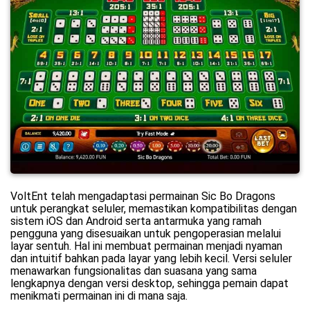
VoltEnt telah mengadaptasi permainan Sic Bo Dragons
untuk perangkat seluler, memastikan kompatibilitas dengan
sistem iOS dan Android serta antarmuka yang ramah
pengguna yang disesuaikan untuk pengoperasian melalui
layar sentuh. Hal ini membuat permainan menjadi nyaman
dan intuitif bahkan pada layar yang lebih kecil. Versi seluler
menawarkan fungsionalitas dan suasana yang sama
lengkapnya dengan versi desktop, sehingga pemain dapat
menikmati permainan ini di mana saja.