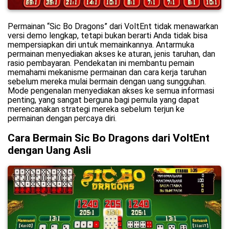
Permainan “Sic Bo Dragons” dari VoltEnt tidak menawarkan
versi demo lengkap, tetapi bukan berarti Anda tidak bisa
mempersiapkan diri untuk memainkannya. Antarmuka
permainan menyediakan akses ke aturan, jenis taruhan, dan
rasio pembayaran. Pendekatan ini membantu pemain
memahami mekanisme permainan dan cara kerja taruhan
sebelum mereka mulai bermain dengan uang sungguhan.
Mode pengenalan menyediakan akses ke semua informasi
penting, yang sangat berguna bagi pemula yang dapat
merencanakan strategi mereka sebelum terjun ke
permainan dengan percaya diri.
Cara Bermain Sic Bo Dragons dari VoltEnt
dengan Uang Asli