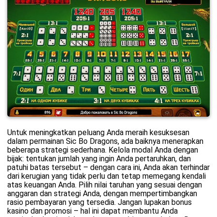
Untuk meningkatkan peluang Anda meraih kesuksesan
dalam permainan Sic Bo Dragons, ada baiknya menerapkan
beberapa strategi sederhana. Kelola modal Anda dengan
bijak: tentukan jumlah yang ingin Anda pertaruhkan, dan
patuhi batas tersebut – dengan cara ini, Anda akan terhindar
dari kerugian yang tidak perlu dan tetap memegang kendali
atas keuangan Anda. Pilih nilai taruhan yang sesuai dengan
anggaran dan strategi Anda, dengan mempertimbangkan
rasio pembayaran yang tersedia. Jangan lupakan bonus
kasino dan promosi – hal ini dapat membantu Anda