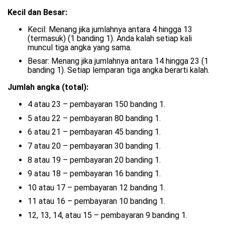
Kecil dan Besar:
Kecil: Menang jika jumlahnya antara 4 hingga 13
(termasuk) (1 banding 1). Anda kalah setiap kali
muncul tiga angka yang sama.
Besar: Menang jika jumlahnya antara 14 hingga 23 (1
banding 1). Setiap lemparan tiga angka berarti kalah.
Jumlah angka (total):
4 atau 23 – pembayaran 150 banding 1.
5 atau 22 – pembayaran 80 banding 1.
6 atau 21 – pembayaran 45 banding 1.
7 atau 20 – pembayaran 30 banding 1.
8 atau 19 – pembayaran 20 banding 1.
9 atau 18 – pembayaran 16 banding 1.
10 atau 17 – pembayaran 12 banding 1.
11 atau 16 – pembayaran 10 banding 1.
12, 13, 14, atau 15 – pembayaran 9 banding 1.