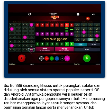
Sic Bo 888 dirancang khusus untuk perangkat seluler dan
didukung oleh semua sistem operasi populer, seperti iOS
dan Android. Antarmuka pengguna versi seluler telah
disederhanakan agar pengoperasiannya intuitif – memasang
taruhan menggunakan layar sentuh sangat nyaman, dan
permainan berjalan lancar serta menyenangkan. Untuk