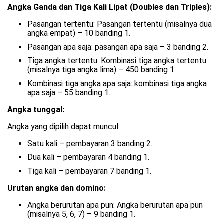
Angka Ganda dan Tiga Kali Lipat (Doubles dan Triples):
Pasangan tertentu: Pasangan tertentu (misalnya dua
angka empat) – 10 banding 1.
Pasangan apa saja: pasangan apa saja – 3 banding 2.
Tiga angka tertentu: Kombinasi tiga angka tertentu
(misalnya tiga angka lima) – 450 banding 1.
Kombinasi tiga angka apa saja: kombinasi tiga angka
apa saja – 55 banding 1.
Angka tunggal:
Angka yang dipilih dapat muncul:
Satu kali – pembayaran 3 banding 2.
Dua kali – pembayaran 4 banding 1.
Tiga kali – pembayaran 7 banding 1.
Urutan angka dan domino:
Angka berurutan apa pun: Angka berurutan apa pun
(misalnya 5, 6, 7) – 9 banding 1.