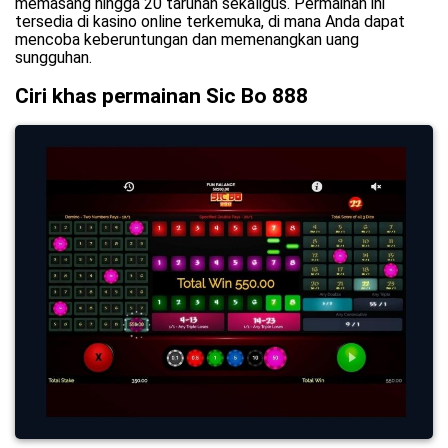
memasang hingga 20 taruhan sekaligus. Permainan ini
tersedia di kasino online terkemuka, di mana Anda dapat
mencoba keberuntungan dan memenangkan uang
sungguhan.
Ciri khas permainan Sic Bo 888