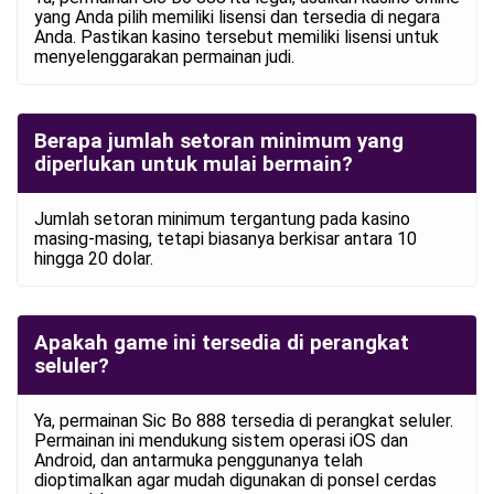
yang Anda pilih memiliki lisensi dan tersedia di negara
Anda. Pastikan kasino tersebut memiliki lisensi untuk
menyelenggarakan permainan judi.
Berapa jumlah setoran minimum yang
diperlukan untuk mulai bermain?
Jumlah setoran minimum tergantung pada kasino
masing-masing, tetapi biasanya berkisar antara 10
hingga 20 dolar.
Apakah game ini tersedia di perangkat
seluler?
Ya, permainan Sic Bo 888 tersedia di perangkat seluler.
Permainan ini mendukung sistem operasi iOS dan
Android, dan antarmuka penggunanya telah
dioptimalkan agar mudah digunakan di ponsel cerdas