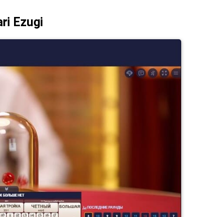
ri Ezugi