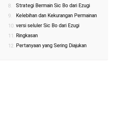
Strategi Bermain Sic Bo dari Ezugi
Kelebihan dan Kekurangan Permainan
versi seluler Sic Bo dari Ezugi
Ringkasan
Pertanyaan yang Sering Diajukan