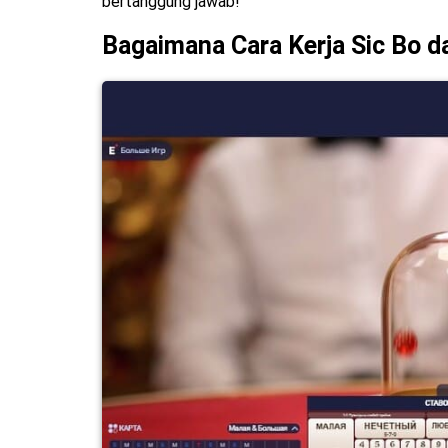
bertanggung jawab!
Bagaimana Cara Kerja Sic Bo da