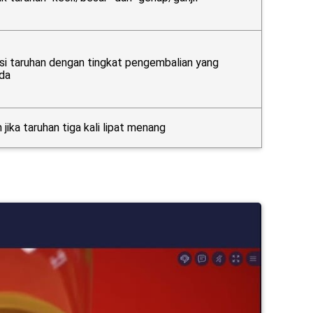
si taruhan dengan tingkat pengembalian yang
da
ika taruhan tiga kali lipat menang