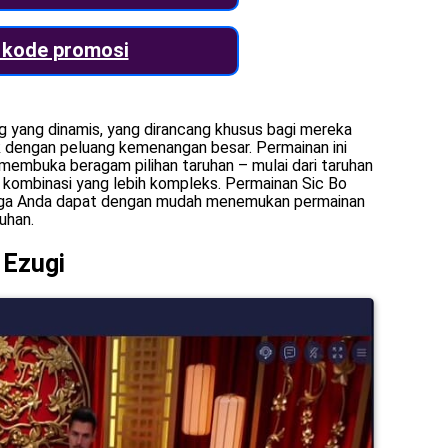
 kode promosi
ng yang dinamis, yang dirancang khusus bagi mereka
k dengan peluang kemenangan besar. Permainan ini
membuka beragam pilihan taruhan – mulai dari taruhan
 kombinasi yang lebih kompleks. Permainan Sic Bo
hingga Anda dapat dengan mudah menemukan permainan
uhan.
 Ezugi