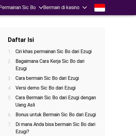
Permainan Sic Bo
Bermain di kasino
Daftar Isi
Ciri khas permainan Sic Bo dari Ezugi
Bagaimana Cara Kerja Sic Bo dari
Ezugi
Cara bermain Sic Bo dari Ezugi
Versi demo Sic Bo dari Ezugi
Cara Bermain Sic Bo dari Ezugi dengan
Uang Asli
Bonus untuk Bermain Sic Bo dari Ezugi
Di mana Anda bisa bermain Sic Bo dari
Ezugi?