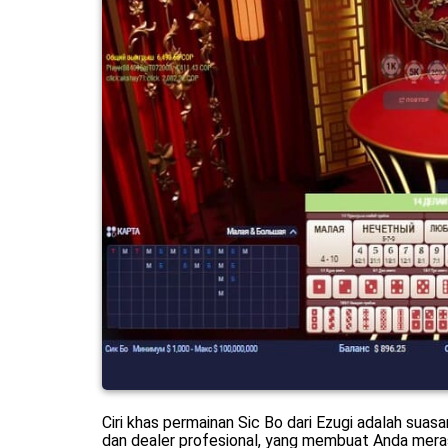
Ciri khas permainan Sic Bo dari Ezugi adalah suas
dan dealer profesional, yang membuat Anda meras