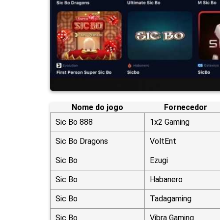
Nome do jogo
Fornecedor
Sic Bo 888
1x2 Gaming
Sic Bo Dragons
VoltEnt
Sic Bo
Ezugi
Sic Bo
Habanero
Sic Bo
Tadagaming
Sic Bo
Vibra Gaming