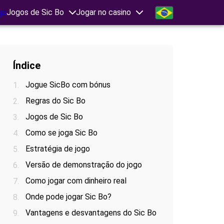
go
Jogos de Sic Bo
Jogar no casino
Índice
Jogue SicBo com bónus
Regras do Sic Bo
Jogos de Sic Bo
Como se joga Sic Bo
Estratégia de jogo
Versão de demonstração do jogo
Como jogar com dinheiro real
Onde pode jogar Sic Bo?
Vantagens e desvantagens do Sic Bo