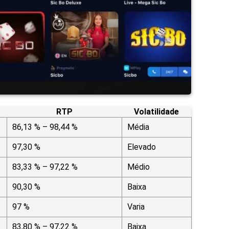
RTP
Volatilidade
86,13 % – 98,44 %
Média
97,30 %
Elevado
83,33 % – 97,22 %
Médio
90,30 %
Baixa
97 %
Varia
83,80 % – 97,22 %
Baixa