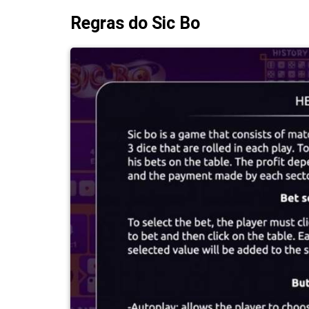
Regras do Sic Bo