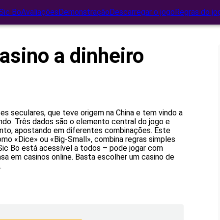
Sic Bo
Avaliações
Demonstração
Descarregar o jogo
Regras do jo
asino a dinheiro
es seculares, que teve origem na China e tem vindo a
do. Três dados são o elemento central do jogo e
mento, apostando em diferentes combinações. Este
o «Dice» ou «Big-Small», combina regras simples
ic Bo está acessível a todos – pode jogar com
 casa em casinos online. Basta escolher um casino de
.