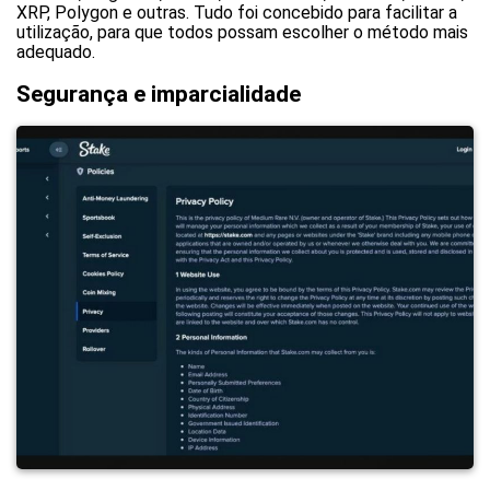
XRP, Polygon e outras. Tudo foi concebido para facilitar a
utilização, para que todos possam escolher o método mais
adequado.
Segurança e imparcialidade