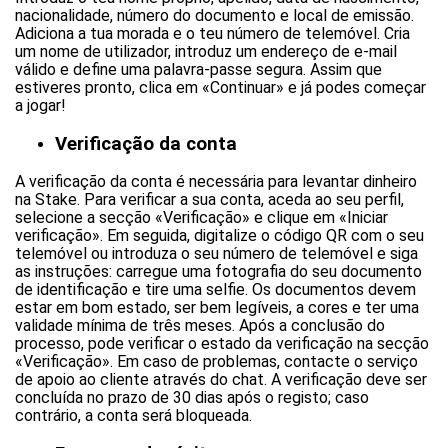
nacionalidade, número do documento e local de emissão.
Adiciona a tua morada e o teu número de telemóvel. Cria
um nome de utilizador, introduz um endereço de e-mail
válido e define uma palavra-passe segura. Assim que
estiveres pronto, clica em «Continuar» e já podes começar
a jogar!
Verificação da conta
A verificação da conta é necessária para levantar dinheiro
na Stake. Para verificar a sua conta, aceda ao seu perfil,
selecione a secção «Verificação» e clique em «Iniciar
verificação». Em seguida, digitalize o código QR com o seu
telemóvel ou introduza o seu número de telemóvel e siga
as instruções: carregue uma fotografia do seu documento
de identificação e tire uma selfie. Os documentos devem
estar em bom estado, ser bem legíveis, a cores e ter uma
validade mínima de três meses. Após a conclusão do
processo, pode verificar o estado da verificação na secção
«Verificação». Em caso de problemas, contacte o serviço
de apoio ao cliente através do chat. A verificação deve ser
concluída no prazo de 30 dias após o registo; caso
contrário, a conta será bloqueada.