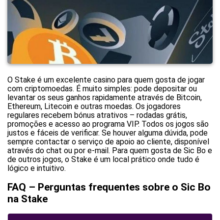
O Stake é um excelente casino para quem gosta de jogar
com criptomoedas. É muito simples: pode depositar ou
levantar os seus ganhos rapidamente através de Bitcoin,
Ethereum, Litecoin e outras moedas. Os jogadores
regulares recebem bónus atrativos – rodadas grátis,
promoções e acesso ao programa VIP. Todos os jogos são
justos e fáceis de verificar. Se houver alguma dúvida, pode
sempre contactar o serviço de apoio ao cliente, disponível
através do chat ou por e-mail. Para quem gosta de Sic Bo e
de outros jogos, o Stake é um local prático onde tudo é
lógico e intuitivo.
FAQ – Perguntas frequentes sobre o Sic Bo
na Stake