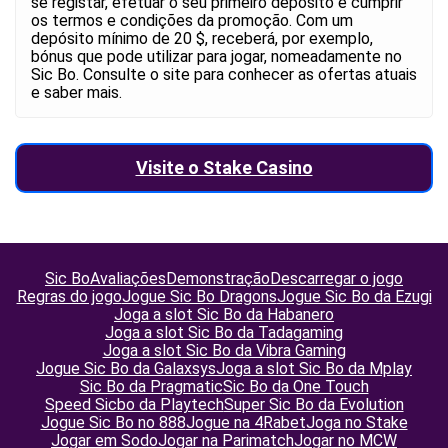
se registar, efetuar o seu primeiro depósito e cumprir
os termos e condições da promoção. Com um
depósito mínimo de 20 $, receberá, por exemplo,
bónus que pode utilizar para jogar, nomeadamente no
Sic Bo. Consulte o site para conhecer as ofertas atuais
e saber mais.
Visite o Stake Casino
Sic Bo
Avaliações
Demonstração
Descarregar o jogo
Regras do jogo
Jogue Sic Bo Dragons
Jogue Sic Bo da Ezugi
Joga a slot Sic Bo da Habanero
Joga a slot Sic Bo da Tadagaming
Joga a slot Sic Bo da Vibra Gaming
Jogue Sic Bo da Galaxsys
Joga a slot Sic Bo da Mplay
Sic Bo da Pragmatic
Sic Bo da One Touch
Speed Sicbo da Playtech
Super Sic Bo da Evolution
Jogue Sic Bo no 888
Jogue na 4Rabet
Joga no Stake
Jogar em Sodo
Jogar na Parimatch
Jogar no MCW