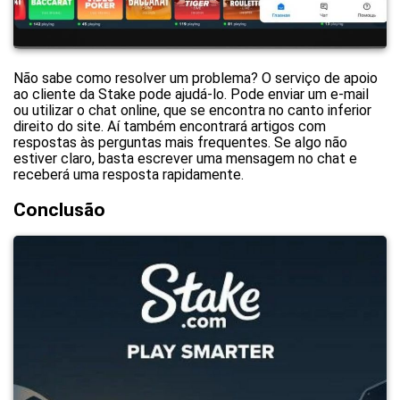
Não sabe como resolver um problema? O serviço de apoio
ao cliente da Stake pode ajudá-lo. Pode enviar um e-mail
ou utilizar o chat online, que se encontra no canto inferior
direito do site. Aí também encontrará artigos com
respostas às perguntas mais frequentes. Se algo não
estiver claro, basta escrever uma mensagem no chat e
receberá uma resposta rapidamente.
Conclusão