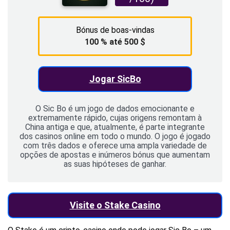
Bónus de boas-vindas
100 % até 500 $
Jogar SicBo
O Sic Bo é um jogo de dados emocionante e
extremamente rápido, cujas origens remontam à
China antiga e que, atualmente, é parte integrante
dos casinos online em todo o mundo. O jogo é jogado
com três dados e oferece uma ampla variedade de
opções de apostas e inúmeros bónus que aumentam
as suas hipóteses de ganhar.
Visite o Stake Casino