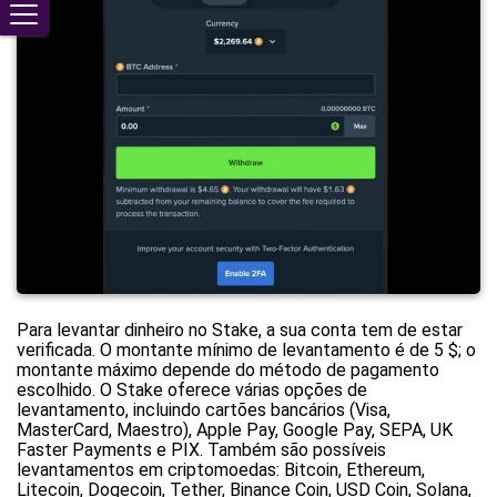
Para levantar dinheiro no Stake, a sua conta tem de estar
verificada. O montante mínimo de levantamento é de 5 $; o
montante máximo depende do método de pagamento
escolhido. O Stake oferece várias opções de
levantamento, incluindo cartões bancários (Visa,
MasterCard, Maestro), Apple Pay, Google Pay, SEPA, UK
Faster Payments e PIX. Também são possíveis
levantamentos em criptomoedas: Bitcoin, Ethereum,
Litecoin, Dogecoin, Tether, Binance Coin, USD Coin, Solana,