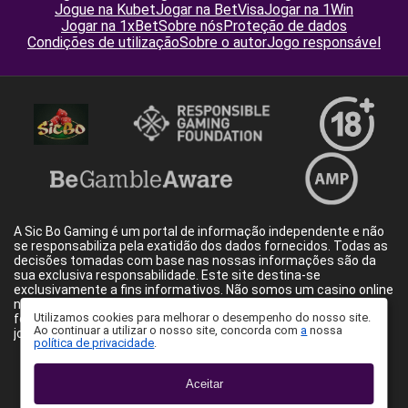
Jogue na Kubet
Jogar na BetVisa
Jogar na 1Win
Jogar na 1xBet
Sobre nós
Proteção de dados
Condições de utilização
Sobre o autor
Jogo responsável
A Sic Bo Gaming é um portal de informação independente e não
se responsabiliza pela exatidão dos dados fornecidos. Todas as
decisões tomadas com base nas nossas informações são da
sua exclusiva responsabilidade. Este site destina-se
exclusivamente a fins informativos. Não somos um casino online
nem oferecemos serviços de jogos de azar; limitamo-nos a
Utilizamos cookies para melhorar o desempenho do nosso site.
fornecer avaliações, críticas e comparações de plataformas de
Ao continuar a utilizar o nosso site, concorda com
a
nossa
jogo e jogos.
política de privacidade
.
Email:
info@sicbogaming.com
©
https://sicbogaming.com/
Aceitar