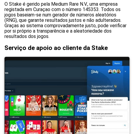
O Stake é gerido pela Medium Rare N.V., uma empresa
registada em Curaçao com o número 145353. Todos os
jogos baseiam-se num gerador de números aleatórios
(RNG), que garante resultados justos e não adulterados.
Graças ao sistema comprovadamente justo, pode verificar
por si próprio a transparência e a aleatoriedade dos
resultados dos jogos.
Serviço de apoio ao cliente da Stake