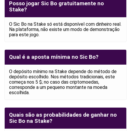
Posso jogar Sic Bo gratuitamente no
Stake?
O Sic Bo na Stake só está disponível com dinheiro real.
Na plataforma, não existe um modo de demonstração
para este jogo.
Qual é a aposta mínima no Sic Bo?
O depósito mínimo na Stake depende do método de
depósito escolhido. Nos métodos tradicionais, este
começa nos 5 $; no caso das criptomoedas,
corresponde a um pequeno montante na moeda
escolhida.
Quais são as probabilidades de ganhar no
Sic Bo na Stake?