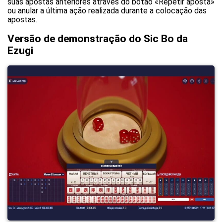
suas apostas anteriores através do botão «Repetir aposta»
ou anular a última ação realizada durante a colocação das
apostas.
Versão de demonstração do Sic Bo da
Ezugi