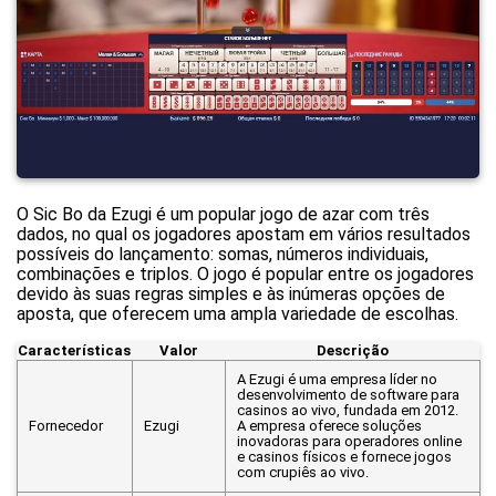
O Sic Bo da Ezugi é um popular jogo de azar com três
dados, no qual os jogadores apostam em vários resultados
possíveis do lançamento: somas, números individuais,
combinações e triplos. O jogo é popular entre os jogadores
devido às suas regras simples e às inúmeras opções de
aposta, que oferecem uma ampla variedade de escolhas.
Características
Valor
Descrição
A Ezugi é uma empresa líder no
desenvolvimento de software para
casinos ao vivo, fundada em 2012.
Fornecedor
Ezugi
A empresa oferece soluções
inovadoras para operadores online
e casinos físicos e fornece jogos
com crupiês ao vivo.