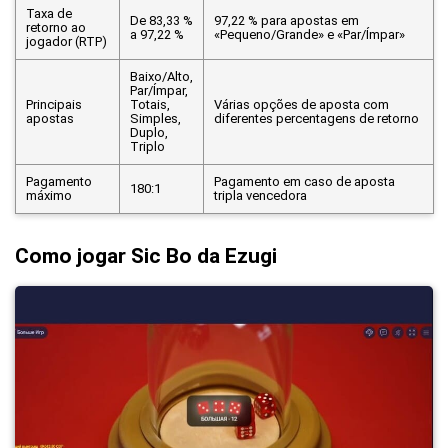
Taxa de
De 83,33 %
97,22 % para apostas em
retorno ao
a 97,22 %
«Pequeno/Grande» e «Par/Ímpar»
jogador (RTP)
Baixo/Alto,
Par/Ímpar,
Principais
Totais,
Várias opções de aposta com
apostas
Simples,
diferentes percentagens de retorno
Duplo,
Triplo
Pagamento
Pagamento em caso de aposta
180:1
máximo
tripla vencedora
Como jogar Sic Bo da Ezugi