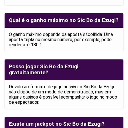
Qual é o ganho máximo no Sic Bo da Ezugi?
O ganho máximo depende da aposta escolhida. Uma
aposta tripla no mesmo número, por exemplo, pode
render até 180:1.
Posso jogar Sic Bo da Ezugi
gratuitamente?
Devido ao formato de jogo ao vivo, o Sic Bo da Ezugi
não dispõe de um modo de demonstração, mas em
alguns casinos é possível acompanhar o jogo no modo
de espectador.
Existe um jackpot no Sic Bo da Ezugi?