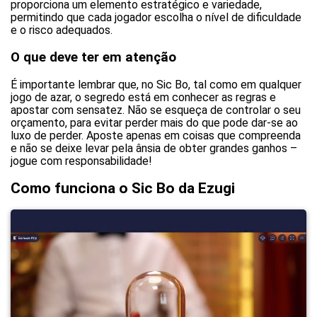
proporciona um elemento estratégico e variedade,
permitindo que cada jogador escolha o nível de dificuldade
e o risco adequados.
O que deve ter em atenção
É importante lembrar que, no Sic Bo, tal como em qualquer
jogo de azar, o segredo está em conhecer as regras e
apostar com sensatez. Não se esqueça de controlar o seu
orçamento, para evitar perder mais do que pode dar-se ao
luxo de perder. Aposte apenas em coisas que compreenda
e não se deixe levar pela ânsia de obter grandes ganhos –
jogue com responsabilidade!
Como funciona o Sic Bo da Ezugi