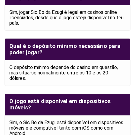
Sim, jogar Sic Bo da Ezugi é legal em casinos online
licenciados, desde que o jogo esteja disponível no teu
país.
Qual é o depósito mínimo necessário para
poder jogar?
O depósito mínimo depende do casino em questão,
mas situa-se normalmente entre os 10 e os 20
dólares.
O jogo está disponível em dispositivos
móveis?
Sim, o Sic Bo da Ezugi está disponível em dispositivos
móveis e é compatível tanto com iOS como com
Android.