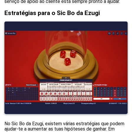
serviço de apoio ao cliente está sempre pronto a ajudar.
Estratégias para o Sic Bo da Ezugi
No Sic Bo da Ezugi, existem várias estratégias que podem
ajudar-te a aumentar as tuas hipóteses de ganhar. Em