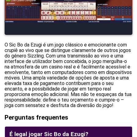
O Sic Bo da Ezugi é um jogo clássico e emocionante com
crupiê ao vivo que se distingue claramente de outros jogos
do género Sizzling. Com uma transmissão ao vivo e uma
interface de utilizador bem concebida, o jogo mergulha-o
na atmosfera de um casino real e é facilmente acessível e
envolvente, tanto em computadores como em dispositivos
móveis. Uma ampla variedade de opções de aposta e uma
elevada taxa de pagamento contribuem para o seu
encanto, e a possibilidade de jogar em tempo real
proporciona emoção adicional. Mas não te esqueças da tua
responsabilidade: define o teu orçamento e cumpre-o –
joga com sensatez e desfruta da diversão do jogo!
Perguntas frequentes
É legal jogar Sic Bo da Ezugi?