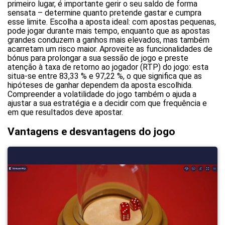
primeiro lugar, é importante gerir o seu saldo de forma
sensata – determine quanto pretende gastar e cumpra
esse limite. Escolha a aposta ideal: com apostas pequenas,
pode jogar durante mais tempo, enquanto que as apostas
grandes conduzem a ganhos mais elevados, mas também
acarretam um risco maior. Aproveite as funcionalidades de
bónus para prolongar a sua sessão de jogo e preste
atenção à taxa de retorno ao jogador (RTP) do jogo: esta
situa-se entre 83,33 % e 97,22 %, o que significa que as
hipóteses de ganhar dependem da aposta escolhida.
Compreender a volatilidade do jogo também o ajuda a
ajustar a sua estratégia e a decidir com que frequência e
em que resultados deve apostar.
Vantagens e desvantagens do jogo