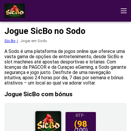
Sic Bo
Avaliações
Demonstração
Descarregar o jogo
Jogue SicBo no Sodo
Regras do jogo
Jogos de Sic Bo
Sic Bo
Jogar em Sodo
Jogar no casino
A Sodo é uma plataforma de jogos online que oferece uma
vasta gama de opções de entretenimento, desde SicBo e
slot machines até apostas desportivas e lotarias. Com
licenças da PAGCOR e da Curaçao eGaming, a Sodo garante
segurança e jogo justo. Desfrute de uma navegação
intuitiva, apoio 24 horas por dia, 7 dias por semana e bónus
atrativos – um local ao qual vai adorar voltar.
Jogue SicBo com bónus
RTP :
(98
/100)