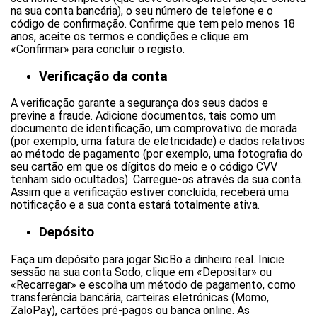
na sua conta bancária), o seu número de telefone e o
código de confirmação. Confirme que tem pelo menos 18
anos, aceite os termos e condições e clique em
«Confirmar» para concluir o registo.
Verificação da conta
A verificação garante a segurança dos seus dados e
previne a fraude. Adicione documentos, tais como um
documento de identificação, um comprovativo de morada
(por exemplo, uma fatura de eletricidade) e dados relativos
ao método de pagamento (por exemplo, uma fotografia do
seu cartão em que os dígitos do meio e o código CVV
tenham sido ocultados). Carregue-os através da sua conta.
Assim que a verificação estiver concluída, receberá uma
notificação e a sua conta estará totalmente ativa.
Depósito
Faça um depósito para jogar SicBo a dinheiro real. Inicie
sessão na sua conta Sodo, clique em «Depositar» ou
«Recarregar» e escolha um método de pagamento, como
transferência bancária, carteiras eletrónicas (Momo,
ZaloPay), cartões pré-pagos ou banca online. As