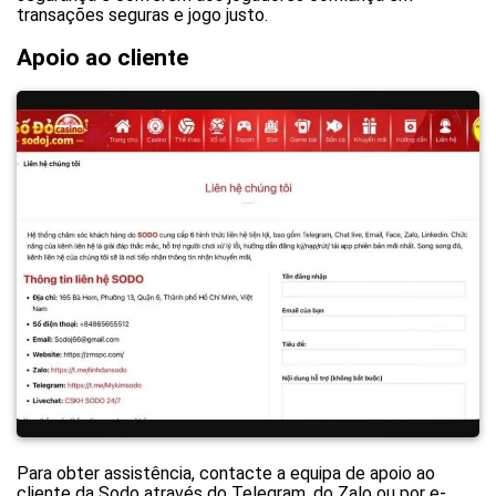
transações seguras e jogo justo.
Apoio ao cliente
Para obter assistência, contacte a equipa de apoio ao
cliente da Sodo através do Telegram, do Zalo ou por e-