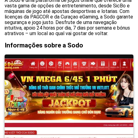
A Sodo é uma plataforma de jogos online que oferece uma
vasta gama de opções de entretenimento, desde SicBo e
máquinas de jogo até apostas desportivas e lotarias. Com
licenças da PAGCOR e da Curaçao eGaming, a Sodo garante
segurança e jogo justo. Desfrute de uma navegação
intuitiva, apoio 24 horas por dia, 7 dias por semana e bónus
atrativos – um local ao qual vai gostar de voltar.
Informações sobre a Sodo