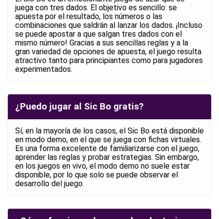
juega con tres dados. El objetivo es sencillo: se
apuesta por el resultado, los números o las
combinaciones que saldrán al lanzar los dados. ¡Incluso
se puede apostar a que salgan tres dados con el
mismo número! Gracias a sus sencillas reglas y a la
gran variedad de opciones de apuesta, el juego resulta
atractivo tanto para principiantes como para jugadores
experimentados.
¿Puedo jugar al Sic Bo gratis?
Sí, en la mayoría de los casos, el Sic Bo está disponible
en modo demo, en el que se juega con fichas virtuales.
Es una forma excelente de familiarizarse con el juego,
aprender las reglas y probar estrategias. Sin embargo,
en los juegos en vivo, el modo demo no suele estar
disponible, por lo que solo se puede observar el
desarrollo del juego.