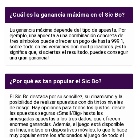
¿Cuál es la ganancia máxima en el Sic Bo?
La ganancia máxima depende del tipo de apuesta. Por
ejemplo, una apuesta a una combinación concreta de
tres símbolos puede ofrecer un pago de hasta 999:1,
sobre todo en las versiones con multiplicadores. ¡Esto
significa que, si aciertas el resultado, puedes conseguir
una gran ganancia!
¿Por qué es tan popular el Sic Bo?
El Sic Bo destaca por su sencillez, su dinamismo y la
posibilidad de realizar apuestas con distintos niveles
de riesgo. Hay opciones para todos los gustos: desde
las apuestas seguras «Small/Big» hasta las
arriesgadas apuestas a los tres dados, que ofrecen
enormes ganancias. Además, el juego está disponible
en línea, incluso en dispositivos móviles, lo que lo hace
muy popular entre los aficionados al juego de todo el