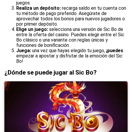
juegos.
Realiza un depósito:
recarga saldo en tu cuenta con
tu método de pago preferido. Asegúrate de
aprovechar todos los bonos para nuevos jugadores o
por primer depósito.
Elige un juego:
selecciona una versión de Sic Bo de
entre la oferta del casino. Puedes elegir entre el Sic
Bo clásico o una variante con reglas únicas y
funciones de bonificación.
Juega:
una vez que hayas elegido tu juego,
¡puedes
empezar a apostar y disfrutar de la emoción del Sic
Bo!
¿Dónde se puede jugar al Sic Bo?