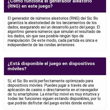
¿Cómo funciona el generador aleatorio
(RNG) en este juego?
El generador de números aleatorios (RNG) del Sic Bo
garantiza la aleatoriedad de los lanzamientos de los
dados, asegurando así un desarrollo justo del juego. El
algoritmo genera números que simulan el resultado de
los dados, sin que sea posible ningún tipo de
manipulación. De este modo, cada partida es única e
independiente de las rondas anteriores.
¿Está disponible el juego en dispositivos
móviles?
Sí, el Sic Bo está perfectamente optimizado para
dispositivos móviles. Puedes jugar a través de una
aplicación de casino o directamente en el navegador
de tu smartphone. La interfaz móvil es muy intuitiva y
todas las funciones siguen estando disponibles, por lo
que podrás disfrutar del juego estés donde estés.