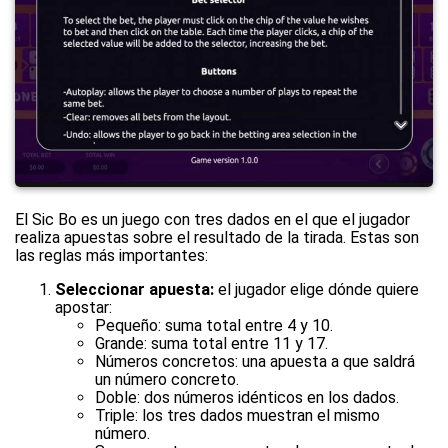
El Sic Bo es un juego con tres dados en el que el jugador
realiza apuestas sobre el resultado de la tirada. Estas son
las reglas más importantes:
Seleccionar apuesta:
el jugador elige dónde quiere
apostar:
Pequeño: suma total entre 4 y 10.
Grande: suma total entre 11 y 17.
Números concretos: una apuesta a que saldrá
un número concreto.
Doble: dos números idénticos en los dados.
Triple: los tres dados muestran el mismo
número.