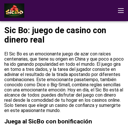
Sic Bo
Opiniones
Demostración
Descargar el juego
Sic Bo: juego de casino con
Instrucciones del juego
Juegos de Sic Bo
dinero real
Jugar en el casino
El Sic Bo es un emocionante juego de azar con raíces
centenarias, que tiene su origen en China y que poco a poco
ha ido ganando popularidad en todo el mundo. El juego gira
en torno a tres dados, y la tarea del jugador consiste en
adivinar el resultado de la tirada apostando por diferentes
combinaciones. Este emocionante pasatiempo, también
conocido como Dice o Big-Small, combina reglas sencillas
con una emocionante emoción. Hoy en día, el Sic Bo está al
alcance de todos: puedes disfrutar del juego con dinero
real desde la comodidad de tu hogar en los casinos online.
Solo tienes que elegir un casino de confianza y sumergirte
en este apasionante mundo.
Juega al SicBo con bonificación