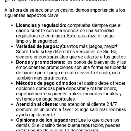
A la hora de seleccionar un casino, damos importancia a los
siguientes aspectos clave:
Licencias y regulación:
comprueba siempre que el
casino cuente con una licencia de una autoridad
reguladora de confianza. Esto garantiza el juego
limpio y la seguridad.
Variedad de juegos:
¡Cuantos más juegos, mejor!
Sobre todo si hay diferentes versiones de Sic Bo,
siempre encontrarás algo que se adapte a tus gustos.
Bonos y promociones:
los bonos de bienvenida y las
emocionantes promociones son una forma estupenda
de hacer que el juego no solo sea entretenido, sino
también más gratificante.
Métodos de pago cómodos:
el casino debe ofrecer
opciones cómodas para depositar y retirar dinero,
especialmente si puedes utilizar monedas locales y
sistemas de pago habituales.
Atención al cliente:
una atención al cliente 24/7
siempre es un punto a favor. Si algo sale mal, recibirás
ayuda rápidamente.
Opiniones de los jugadores:
Lee lo que dicen los
demás. Si el casino tiene buena reputación, puedes
estar seguro de que no te decepcionará.