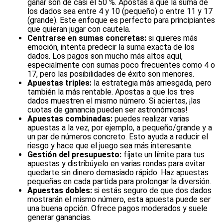
ganar son de casi el 50 %. Apostas a que la suma de
los dados sea entre 4 y 10 (pequeño) o entre 11 y 17
(grande). Este enfoque es perfecto para principiantes
que quieran jugar con cautela.
Centrarse en sumas concretas:
si quieres más
emoción, intenta predecir la suma exacta de los
dados. Los pagos son mucho más altos aquí,
especialmente con sumas poco frecuentes como 4 o
17, pero las posibilidades de éxito son menores.
Apuestas triples:
la estrategia más arriesgada, pero
también la más rentable. Apostas a que los tres
dados muestren el mismo número. Si aciertas, ¡las
cuotas de ganancia pueden ser astronómicas!
Apuestas combinadas:
puedes realizar varias
apuestas a la vez, por ejemplo, a pequeño/grande y a
un par de números concreto. Esto ayuda a reducir el
riesgo y hace que el juego sea más interesante.
Gestión del presupuesto:
fíjate un límite para tus
apuestas y distribúyelo en varias rondas para evitar
quedarte sin dinero demasiado rápido. Haz apuestas
pequeñas en cada partida para prolongar la diversión.
Apuestas dobles:
si estás seguro de que dos dados
mostrarán el mismo número, esta apuesta puede ser
una buena opción. Ofrece pagos moderados y suele
generar ganancias.