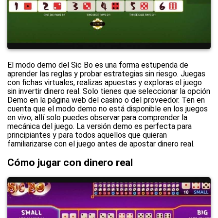
El modo demo del Sic Bo es una forma estupenda de
aprender las reglas y probar estrategias sin riesgo. Juegas
con fichas virtuales, realizas apuestas y exploras el juego
sin invertir dinero real. Solo tienes que seleccionar la opción
Demo en la página web del casino o del proveedor. Ten en
cuenta que el modo demo no está disponible en los juegos
en vivo; allí solo puedes observar para comprender la
mecánica del juego. La versión demo es perfecta para
principiantes y para todos aquellos que quieran
familiarizarse con el juego antes de apostar dinero real.
Cómo jugar con dinero real