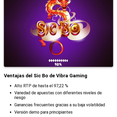
Ventajas del Sic Bo de Vibra Gaming
Alto RTP de hasta el 97,22 %
Variedad de apuestas con diferentes niveles de
riesgo
Ganancias frecuentes gracias a su baja volatilidad
Versión demo para principiantes