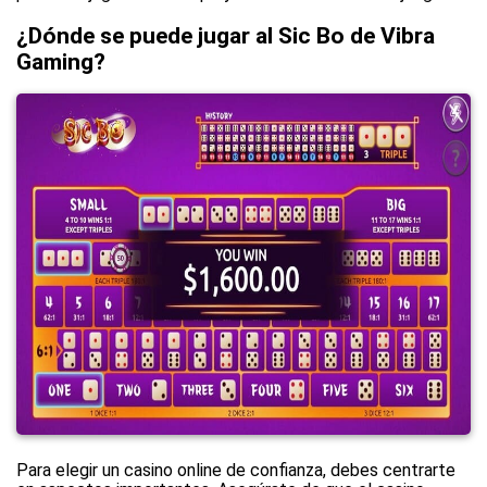
¿Dónde se puede jugar al Sic Bo de Vibra
Gaming?
Para elegir un casino online de confianza, debes centrarte