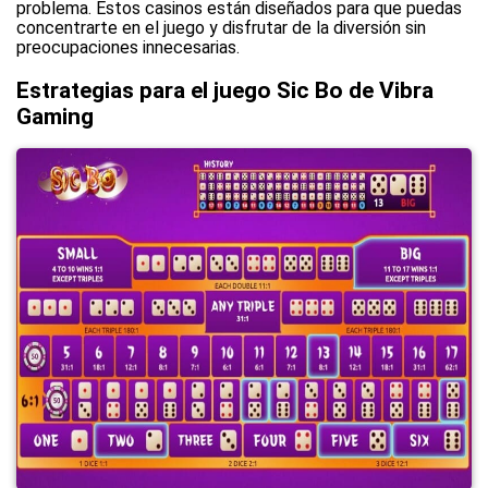
problema. Estos casinos están diseñados para que puedas
concentrarte en el juego y disfrutar de la diversión sin
preocupaciones innecesarias.
Estrategias para el juego Sic Bo de Vibra
Gaming