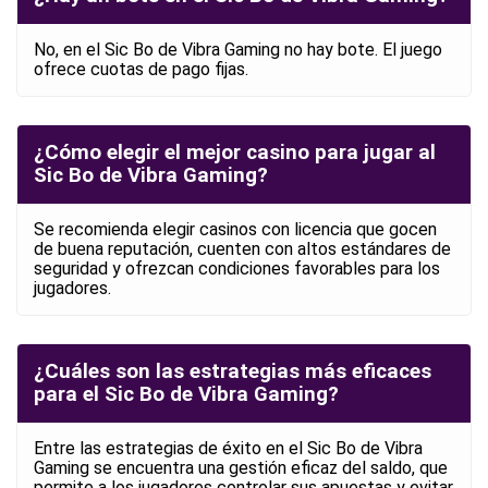
No, en el Sic Bo de Vibra Gaming no hay bote. El juego
ofrece cuotas de pago fijas.
¿Cómo elegir el mejor casino para jugar al
Sic Bo de Vibra Gaming?
Se recomienda elegir casinos con licencia que gocen
de buena reputación, cuenten con altos estándares de
seguridad y ofrezcan condiciones favorables para los
jugadores.
¿Cuáles son las estrategias más eficaces
para el Sic Bo de Vibra Gaming?
Entre las estrategias de éxito en el Sic Bo de Vibra
Gaming se encuentra una gestión eficaz del saldo, que
permite a los jugadores controlar sus apuestas y evitar