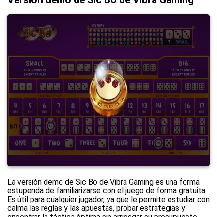
La versión demo de Sic Bo de Vibra Gaming es una forma
estupenda de familiarizarse con el juego de forma gratuita.
Es útil para cualquier jugador, ya que le permite estudiar con
calma las reglas y las apuestas, probar estrategias y
encontrar la táctica óptima sin arriesgar su presupuesto.