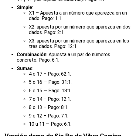
Simple
:
X1 – Apuesta a un número que aparezca en un
dado. Pago: 1:1.
X2: apuesta por un número que aparezca en dos
dados. Pago: 2:1.
X3: apuesta por un número que aparezca en los
tres dados. Pago: 12:1.
Combinación
: Apuesta a un par de números
concreto. Pago: 6:1.
Sumas
:
4 o 17 – Pago: 62:1.
5 o 16 — Pago: 31:1.
6 o 15 — Pago: 18:1.
7 o 14 – Pago: 12:1.
8 o 13 – Pago: 8:1.
9 o 12 – Pago: 7:1.
10 u 11 — Pago: 6:1.
Versión demo de Sic Bo de Vibra Gaming