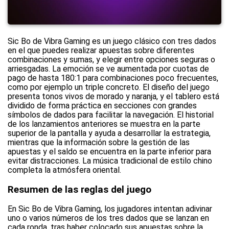
Sic Bo de Vibra Gaming es un juego clásico con tres dados
en el que puedes realizar apuestas sobre diferentes
combinaciones y sumas, y elegir entre opciones seguras o
arriesgadas. La emoción se ve aumentada por cuotas de
pago de hasta 180:1 para combinaciones poco frecuentes,
como por ejemplo un triple concreto. El diseño del juego
presenta tonos vivos de morado y naranja, y el tablero está
dividido de forma práctica en secciones con grandes
símbolos de dados para facilitar la navegación. El historial
de los lanzamientos anteriores se muestra en la parte
superior de la pantalla y ayuda a desarrollar la estrategia,
mientras que la información sobre la gestión de las
apuestas y el saldo se encuentra en la parte inferior para
evitar distracciones. La música tradicional de estilo chino
completa la atmósfera oriental.
Resumen de las reglas del juego
En Sic Bo de Vibra Gaming, los jugadores intentan adivinar
uno o varios números de los tres dados que se lanzan en
cada ronda, tras haber colocado sus apuestas sobre la