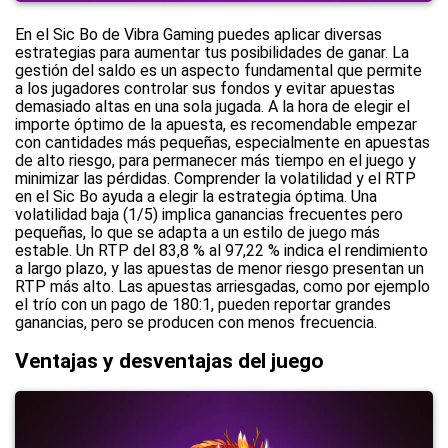
En el Sic Bo de Vibra Gaming puedes aplicar diversas
estrategias para aumentar tus posibilidades de ganar. La
gestión del saldo es un aspecto fundamental que permite
a los jugadores controlar sus fondos y evitar apuestas
demasiado altas en una sola jugada. A la hora de elegir el
importe óptimo de la apuesta, es recomendable empezar
con cantidades más pequeñas, especialmente en apuestas
de alto riesgo, para permanecer más tiempo en el juego y
minimizar las pérdidas. Comprender la volatilidad y el RTP
en el Sic Bo ayuda a elegir la estrategia óptima. Una
volatilidad baja (1/5) implica ganancias frecuentes pero
pequeñas, lo que se adapta a un estilo de juego más
estable. Un RTP del 83,8 % al 97,22 % indica el rendimiento
a largo plazo, y las apuestas de menor riesgo presentan un
RTP más alto. Las apuestas arriesgadas, como por ejemplo
el trío con un pago de 180:1, pueden reportar grandes
ganancias, pero se producen con menos frecuencia.
Ventajas y desventajas del juego