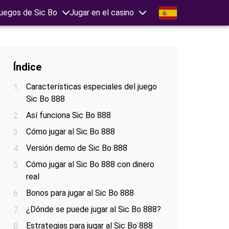
uegos de Sic Bo
Jugar en el casino
Índice
Características especiales del juego
Sic Bo 888
Así funciona Sic Bo 888
Cómo jugar al Sic Bo 888
Versión demo de Sic Bo 888
Cómo jugar al Sic Bo 888 con dinero
real
Bonos para jugar al Sic Bo 888
¿Dónde se puede jugar al Sic Bo 888?
Estrategias para jugar al Sic Bo 888