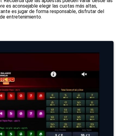
él. Recuerda que las apuestas pueden variar desde las
re es aconsejable elegir las cuotas más altas,
ante es jugar de forma responsable, disfrutar del
 de entretenimiento.