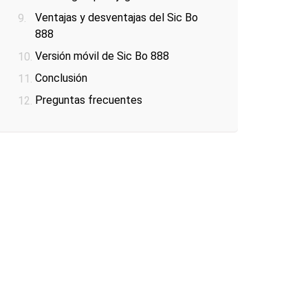
Ventajas y desventajas del Sic Bo
888
Versión móvil de Sic Bo 888
Conclusión
Preguntas frecuentes