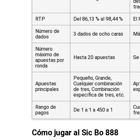
des
tr
RTP
Del 86,13 % al 98,44 %
El
Número de
3 dados de ocho caras
Má
dados
Número
máximo de
Hasta 20 apuestas
Se 
apuestas por
ronda
Pequeño, Grande,
Apuestas
Cualquier combinación
Apt
principales
de tres, Combinación
ex
específica de tres, etc.
Rango de
Cu
De 1 a 1 a 450 a 1
pagos
fr
Cómo jugar al Sic Bo 888