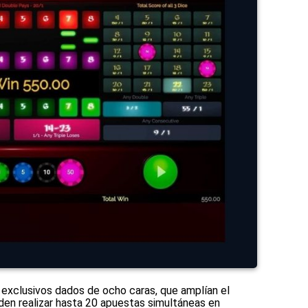
 exclusivos dados de ocho caras, que amplían el
den realizar hasta 20 apuestas simultáneas en