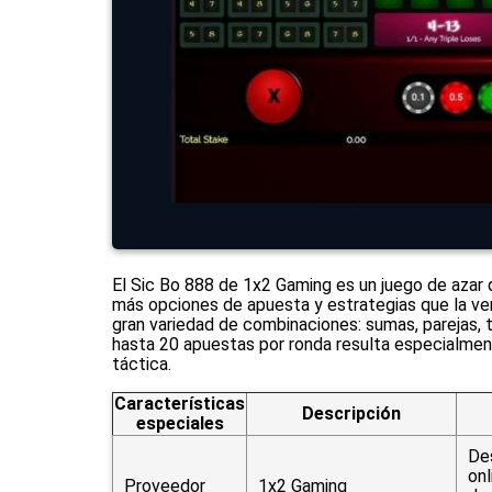
El Sic Bo 888 de 1x2 Gaming es un juego de azar
más opciones de apuesta y estrategias que la ver
gran variedad de combinaciones: sumas, parejas, tr
hasta 20 apuestas por ronda resulta especialment
táctica.
Características
Descripción
especiales
Des
onl
Proveedor
1x2 Gaming