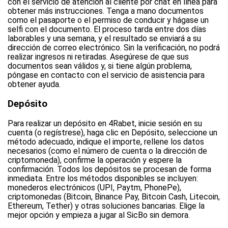
con el servicio de atención al cliente por chat en línea para
obtener más instrucciones. Tenga a mano documentos
como el pasaporte o el permiso de conducir y hágase un
selfi con el documento. El proceso tarda entre dos días
laborables y una semana, y el resultado se enviará a su
dirección de correo electrónico. Sin la verificación, no podrá
realizar ingresos ni retiradas. Asegúrese de que sus
documentos sean válidos y, si tiene algún problema,
póngase en contacto con el servicio de asistencia para
obtener ayuda.
Depósito
Para realizar un depósito en 4Rabet, inicie sesión en su
cuenta (o regístrese), haga clic en Depósito, seleccione un
método adecuado, indique el importe, rellene los datos
necesarios (como el número de cuenta o la dirección de
criptomoneda), confirme la operación y espere la
confirmación. Todos los depósitos se procesan de forma
inmediata. Entre los métodos disponibles se incluyen:
monederos electrónicos (UPI, Paytm, PhonePe),
criptomonedas (Bitcoin, Binance Pay, Bitcoin Cash, Litecoin,
Ethereum, Tether) y otras soluciones bancarias. Elige la
mejor opción y empieza a jugar al SicBo sin demora.