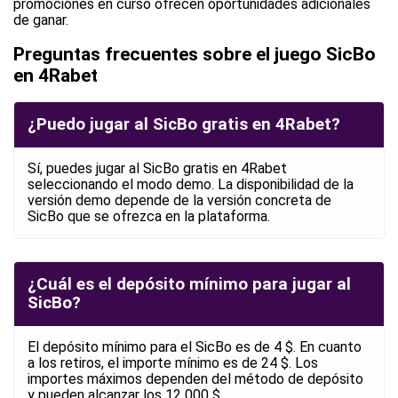
promociones en curso ofrecen oportunidades adicionales
de ganar.
Preguntas frecuentes sobre el juego SicBo
en 4Rabet
¿Puedo jugar al SicBo gratis en 4Rabet?
Sí, puedes jugar al SicBo gratis en 4Rabet
seleccionando el modo demo. La disponibilidad de la
versión demo depende de la versión concreta de
SicBo que se ofrezca en la plataforma.
¿Cuál es el depósito mínimo para jugar al
SicBo?
El depósito mínimo para el SicBo es de 4 $. En cuanto
a los retiros, el importe mínimo es de 24 $. Los
importes máximos dependen del método de depósito
y pueden alcanzar los 12 000 $.