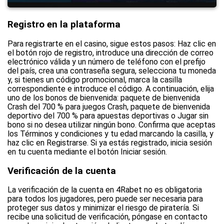
Registro en la plataforma
Para registrarte en el casino, sigue estos pasos: Haz clic en
el botón rojo de registro, introduce una dirección de correo
electrónico válida y un número de teléfono con el prefijo
del país, crea una contraseña segura, selecciona tu moneda
y, si tienes un código promocional, marca la casilla
correspondiente e introduce el código. A continuación, elija
uno de los bonos de bienvenida: paquete de bienvenida
Crash del 700 % para juegos Crash, paquete de bienvenida
deportivo del 700 % para apuestas deportivas o Jugar sin
bono si no desea utilizar ningún bono. Confirma que aceptas
los Términos y condiciones y tu edad marcando la casilla, y
haz clic en Registrarse. Si ya estás registrado, inicia sesión
en tu cuenta mediante el botón Iniciar sesión.
Verificación de la cuenta
La verificación de la cuenta en 4Rabet no es obligatoria
para todos los jugadores, pero puede ser necesaria para
proteger sus datos y minimizar el riesgo de piratería. Si
recibe una solicitud de verificación, póngase en contacto