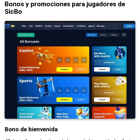
Bonos y promociones para jugadores de
SicBo
Bono de bienvenida