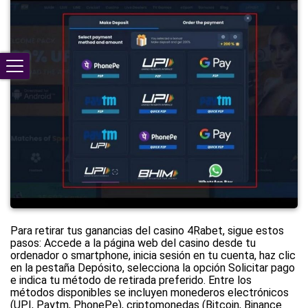
Para retirar tus ganancias del casino 4Rabet, sigue estos
pasos: Accede a la página web del casino desde tu
ordenador o smartphone, inicia sesión en tu cuenta, haz clic
en la pestaña Depósito, selecciona la opción Solicitar pago
e indica tu método de retirada preferido. Entre los
métodos disponibles se incluyen monederos electrónicos
(UPI, Paytm, PhonePe), criptomonedas (Bitcoin, Binance