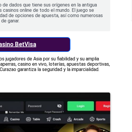
o de dados que tiene sus orígenes en la antigua
os casinos online de todo el mundo. El juego se
iedad de opciones de apuesta, así como numerosas
 de ganar.
casino BetVisa
s jugadores de Asia por su fiabilidad y su amplia
perras, casino en vivo, loterías, apuestas deportivas,
urazao garantiza la seguridad y la imparcialidad.