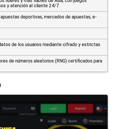
os líderes y más fiables de Asia, con juegos
os y atención al cliente 24/7.
, apuestas deportivas, mercados de apuestas, e-
atos de los usuarios mediante cifrado y estrictas
ores de números aleatorios (RNG) certificados para
a