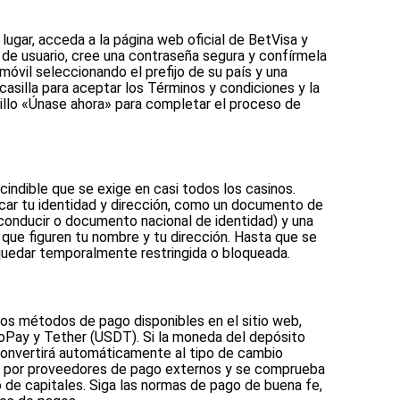
lugar, acceda a la página web oficial de BetVisa y
 de usuario, cree una contraseña segura y confírmela
móvil seleccionando el prefijo de su país y una
casilla para aceptar los Términos y condiciones y la
rillo «Únase ahora» para completar el proceso de
cindible que se exige en casi todos los casinos.
icar tu identidad y dirección, como un documento de
conducir o documento nacional de identidad) y una
a que figuren tu nombre y tu dirección. Hasta que se
uedar temporalmente restringida o bloqueada.
 los métodos de pago disponibles en el sitio web,
roPay y Tether (USDT). Si la moneda del depósito
 convertirá automáticamente al tipo de cambio
s por proveedores de pago externos y se comprueba
o de capitales. Siga las normas de pago de buena fe,