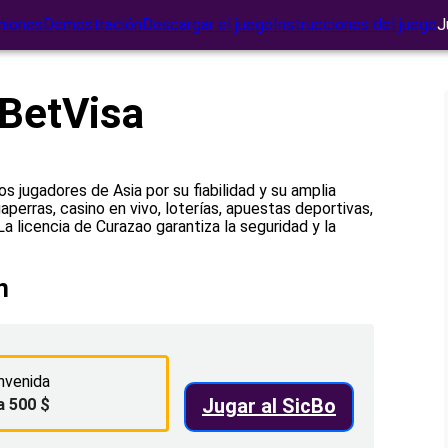
niones
Demostración
Descargar el juego
Instrucciones del juego
J
 BetVisa
s jugadores de Asia por su fiabilidad y su amplia
perras, casino en vivo, loterías, apuestas deportivas,
 licencia de Curazao garantiza la seguridad y la
n
nvenida
Jugar al SicBo
a 500 $