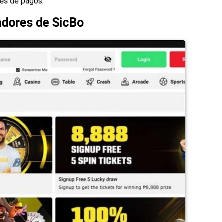
es de pagos.
adores de SicBo