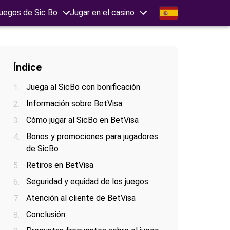
uegos de Sic Bo
Jugar en el casino
Índice
Juega al SicBo con bonificación
Información sobre BetVisa
Cómo jugar al SicBo en BetVisa
Bonos y promociones para jugadores
de SicBo
Retiros en BetVisa
Seguridad y equidad de los juegos
Atención al cliente de BetVisa
Conclusión