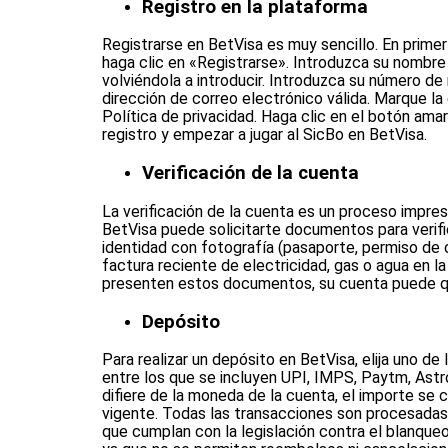
Registro en la plataforma
Registrarse en BetVisa es muy sencillo. En primer 
haga clic en «Registrarse». Introduzca su nombre
volviéndola a introducir. Introduzca su número de 
dirección de correo electrónico válida. Marque la 
Política de privacidad. Haga clic en el botón ama
registro y empezar a jugar al SicBo en BetVisa.
Verificación de la cuenta
La verificación de la cuenta es un proceso impres
BetVisa puede solicitarte documentos para verif
identidad con fotografía (pasaporte, permiso de 
factura reciente de electricidad, gas o agua en l
presenten estos documentos, su cuenta puede q
Depósito
Para realizar un depósito en BetVisa, elija uno de
entre los que se incluyen UPI, IMPS, Paytm, Ast
difiere de la moneda de la cuenta, el importe se
vigente. Todas las transacciones son procesada
que cumplan con la legislación contra el blanque