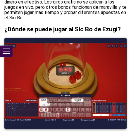
dinero en efectivo. Los giros gratis no se aplican a los
juegos en vivo, pero otros bonos funcionan de maravilla y te
permiten jugar más tiempo y probar diferentes apuestas en
el Sic Bo.
¿Dónde se puede jugar al Sic Bo de Ezugi?