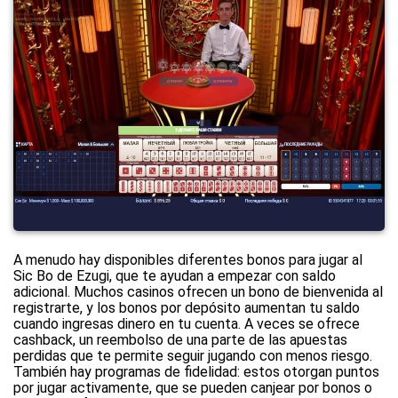
A menudo hay disponibles diferentes bonos para jugar al
Sic Bo de Ezugi, que te ayudan a empezar con saldo
adicional. Muchos casinos ofrecen un bono de bienvenida al
registrarte, y los bonos por depósito aumentan tu saldo
cuando ingresas dinero en tu cuenta. A veces se ofrece
cashback, un reembolso de una parte de las apuestas
perdidas que te permite seguir jugando con menos riesgo.
También hay programas de fidelidad: estos otorgan puntos
por jugar activamente, que se pueden canjear por bonos o