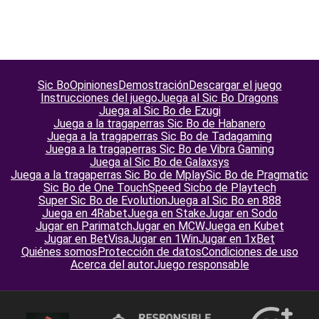
Sic Bo
Opiniones
Demostración
Descargar el juego
Instrucciones del juego
Juega al Sic Bo Dragons
Juega al Sic Bo de Ezugi
Juega a la tragaperras Sic Bo de Habanero
Juega a la tragaperras Sic Bo de Tadagaming
Juega a la tragaperras Sic Bo de Vibra Gaming
Juega al Sic Bo de Galaxsys
Juega a la tragaperras Sic Bo de Mplay
Sic Bo de Pragmatic
Sic Bo de One Touch
Speed Sicbo de Playtech
Super Sic Bo de Evolution
Juega al Sic Bo en 888
Juega en 4Rabet
Juega en Stake
Jugar en Sodo
Jugar en Parimatch
Jugar en MCW
Juega en Kubet
Jugar en BetVisa
Jugar en 1Win
Jugar en 1xBet
Quiénes somos
Protección de datos
Condiciones de uso
Acerca del autor
Juego responsable