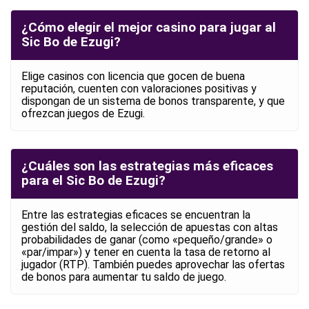
¿Cómo elegir el mejor casino para jugar al
Sic Bo de Ezugi?
Elige casinos con licencia que gocen de buena
reputación, cuenten con valoraciones positivas y
dispongan de un sistema de bonos transparente, y que
ofrezcan juegos de Ezugi.
¿Cuáles son las estrategias más eficaces
para el Sic Bo de Ezugi?
Entre las estrategias eficaces se encuentran la
gestión del saldo, la selección de apuestas con altas
probabilidades de ganar (como «pequeño/grande» o
«par/impar») y tener en cuenta la tasa de retorno al
jugador (RTP). También puedes aprovechar las ofertas
de bonos para aumentar tu saldo de juego.