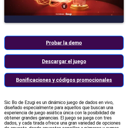
Probar la demo
Descargar el juego
Bonificaciones y códigos promocionales
Sic Bo de Ezugi es un dinámico juego de dados en vivo,
diseñado especialmente para aquellos que buscan una
experiencia de juego asiática única con la posibilidad de
obtener grandes ganancias. El juego se juega con tres
dados, y cada tirada ofrece una gran variedad de opciones