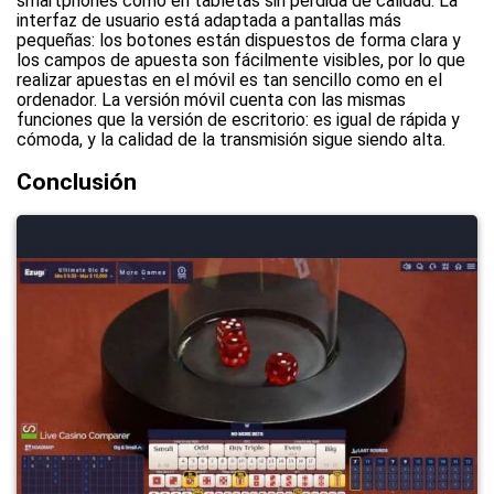
smartphones como en tabletas sin pérdida de calidad. La
interfaz de usuario está adaptada a pantallas más
pequeñas: los botones están dispuestos de forma clara y
los campos de apuesta son fácilmente visibles, por lo que
realizar apuestas en el móvil es tan sencillo como en el
ordenador. La versión móvil cuenta con las mismas
funciones que la versión de escritorio: es igual de rápida y
cómoda, y la calidad de la transmisión sigue siendo alta.
Conclusión