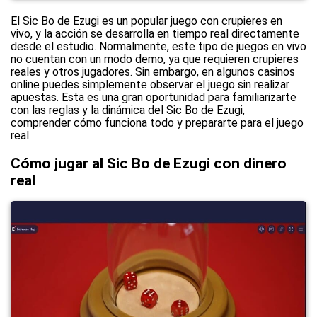
El Sic Bo de Ezugi es un popular juego con crupieres en
vivo, y la acción se desarrolla en tiempo real directamente
desde el estudio. Normalmente, este tipo de juegos en vivo
no cuentan con un modo demo, ya que requieren crupieres
reales y otros jugadores. Sin embargo, en algunos casinos
online puedes simplemente observar el juego sin realizar
apuestas. Esta es una gran oportunidad para familiarizarte
con las reglas y la dinámica del Sic Bo de Ezugi,
comprender cómo funciona todo y prepararte para el juego
real.
Cómo jugar al Sic Bo de Ezugi con dinero
real