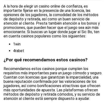
A la hora de elegir un casino online de confianza, es
importante fijarse en la presencia de una licencia, las
opiniones de los jugadores, la comodidad de los métodos
de depósito y retirada, así como un buen servicio de
atención al cliente. Presta también atención a los bonos y
promociones, que pueden hacer que el juego sea aún más
emocionante. Si buscas un lugar donde jugar al Sic Bo, ten
en cuenta casinos populares como los siguientes:
1win
4rabet
¿Por qué recomendamos estos casinos?
Recomendamos estos casinos porque cumplen los
requisitos más importantes para un juego cómodo y seguro.
Cuentan con licencias que garantizan la imparcialidad, una
buena reputación confirmada por las valoraciones de los
jugadores, así como bonificaciones atractivas que ofrecen
más oportunidades de apuesta. Las plataformas ofrecen
métodos de depósito y retirada cómodos, y su servicio de
atención al cliente está siempre dispuesto a ayudar.