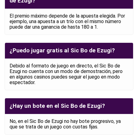
de Ezugi?
El premio máximo depende de la apuesta elegida. Por
ejemplo, una apuesta a un trío con el mismo número
puede dar una ganancia de hasta 180 a 1.
¿Puedo jugar gratis al Sic Bo de Ezugi?
Debido al formato de juego en directo, el Sic Bo de
Ezugi no cuenta con un modo de demostración, pero
en algunos casinos puedes seguir el juego en modo
espectador.
¿Hay un bote en el Sic Bo de Ezugi?
No, en el Sic Bo de Ezugi no hay bote progresivo, ya
que se trata de un juego con cuotas fijas.