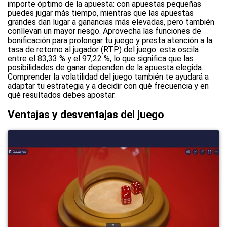
importe óptimo de la apuesta: con apuestas pequeñas
puedes jugar más tiempo, mientras que las apuestas
grandes dan lugar a ganancias más elevadas, pero también
conllevan un mayor riesgo. Aprovecha las funciones de
bonificación para prolongar tu juego y presta atención a la
tasa de retorno al jugador (RTP) del juego: esta oscila
entre el 83,33 % y el 97,22 %, lo que significa que las
posibilidades de ganar dependen de la apuesta elegida.
Comprender la volatilidad del juego también te ayudará a
adaptar tu estrategia y a decidir con qué frecuencia y en
qué resultados debes apostar.
Ventajas y desventajas del juego