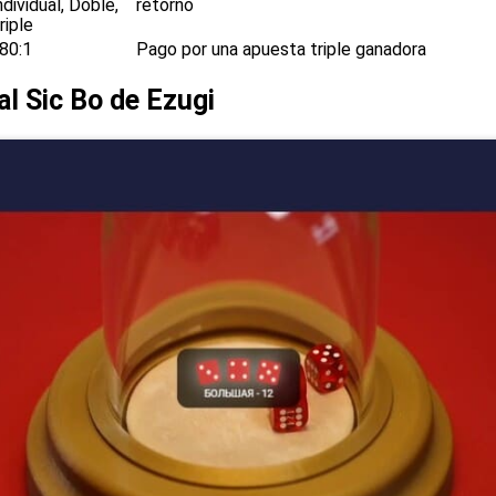
ndividual, Doble,
retorno
riple
80:1
Pago por una apuesta triple ganadora
al Sic Bo de Ezugi