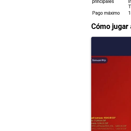
principales
I
T
Pago máximo
1
Cómo jugar 