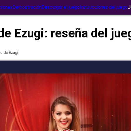
niones
Demostración
Descargar el juego
Instrucciones del juego
J
de Ezugi: reseña del jue
Bo de Ezugi