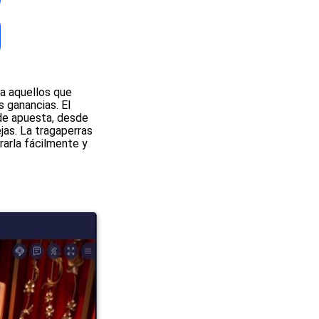
ra aquellos que
s ganancias. El
 de apuesta, desde
as. La tragaperras
rarla fácilmente y