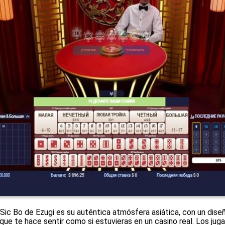
 Sic Bo de Ezugi es su auténtica atmósfera asiática, con un dise
 que te hace sentir como si estuvieras en un casino real. Los ju