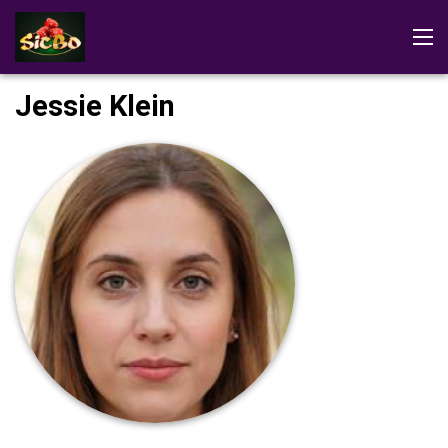
Sic Bo
Opiniones
Demostración
Descargar el juego
Jessie Klein
Instrucciones del juego
Juegos de Sic Bo
Jugar en el casino