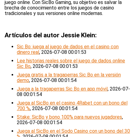
juego online. Con SicBo Gaming, su objetivo es salvar la
brecha de conocimiento entre los juegos de casino
tradicionales y sus versiones online modernas.
Artículos del autor Jessie Klein:
Sic Bo: juega al juego de dados en el casino con
dinero real
, 2026-07-08 00:01:53
Lee historias reales sobre el juego de dados online
Sic Bo
, 2026-07-08 00:01:53
Juega gratis a la tragaperras Sic Bo en la versión
demo
, 2026-07-08 00:01:54
Juega a la tragaperras Sic Bo en app móvil
, 2026-07-
08 00:01:54
Juega al SicBo en el casino 4Rabet con un bono del
700 %
, 2026-07-08 00:01:54
Stake: SicBo y bono 100% para nuevos jugadores
,
2026-07-08 00:01:54
Juega al SicBo en el Sodo Casino con un bono del 30
%
, 2026-07-08 00:01:54