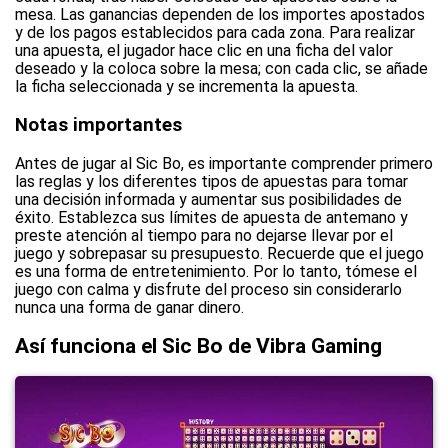
mesa. Las ganancias dependen de los importes apostados
y de los pagos establecidos para cada zona. Para realizar
una apuesta, el jugador hace clic en una ficha del valor
deseado y la coloca sobre la mesa; con cada clic, se añade
la ficha seleccionada y se incrementa la apuesta.
Notas importantes
Antes de jugar al Sic Bo, es importante comprender primero
las reglas y los diferentes tipos de apuestas para tomar
una decisión informada y aumentar sus posibilidades de
éxito. Establezca sus límites de apuesta de antemano y
preste atención al tiempo para no dejarse llevar por el
juego y sobrepasar su presupuesto. Recuerde que el juego
es una forma de entretenimiento. Por lo tanto, tómese el
juego con calma y disfrute del proceso sin considerarlo
nunca una forma de ganar dinero.
Así funciona el Sic Bo de Vibra Gaming