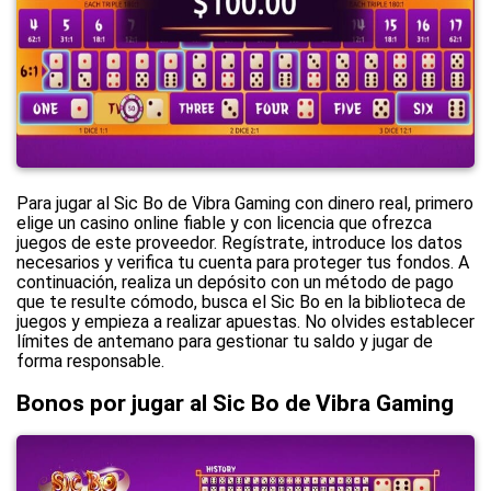
Para jugar al Sic Bo de Vibra Gaming con dinero real, primero
elige un casino online fiable y con licencia que ofrezca
juegos de este proveedor. Regístrate, introduce los datos
necesarios y verifica tu cuenta para proteger tus fondos. A
continuación, realiza un depósito con un método de pago
que te resulte cómodo, busca el Sic Bo en la biblioteca de
juegos y empieza a realizar apuestas. No olvides establecer
límites de antemano para gestionar tu saldo y jugar de
forma responsable.
Bonos por jugar al Sic Bo de Vibra Gaming