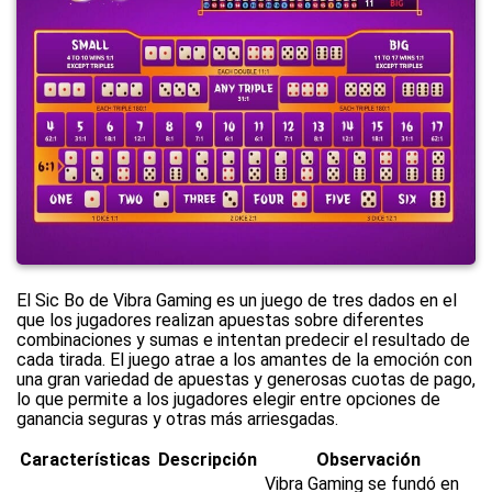
El Sic Bo de Vibra Gaming es un juego de tres dados en el
que los jugadores realizan apuestas sobre diferentes
combinaciones y sumas e intentan predecir el resultado de
cada tirada. El juego atrae a los amantes de la emoción con
una gran variedad de apuestas y generosas cuotas de pago,
lo que permite a los jugadores elegir entre opciones de
ganancia seguras y otras más arriesgadas.
Características
Descripción
Observación
Vibra Gaming se fundó en