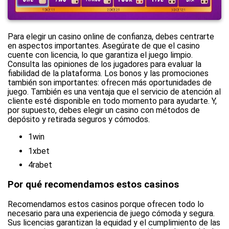
Para elegir un casino online de confianza, debes centrarte
en aspectos importantes. Asegúrate de que el casino
cuente con licencia, lo que garantiza el juego limpio.
Consulta las opiniones de los jugadores para evaluar la
fiabilidad de la plataforma. Los bonos y las promociones
también son importantes: ofrecen más oportunidades de
juego. También es una ventaja que el servicio de atención al
cliente esté disponible en todo momento para ayudarte. Y,
por supuesto, debes elegir un casino con métodos de
depósito y retirada seguros y cómodos.
1win
1xbet
4rabet
Por qué recomendamos estos casinos
Recomendamos estos casinos porque ofrecen todo lo
necesario para una experiencia de juego cómoda y segura.
Sus licencias garantizan la equidad y el cumplimiento de las