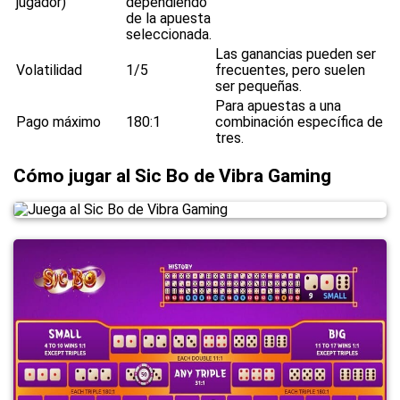
jugador)
dependiendo
de la apuesta
seleccionada.
Las ganancias pueden ser
Volatilidad
1/5
frecuentes, pero suelen
ser pequeñas.
Para apuestas a una
Pago máximo
180:1
combinación específica de
tres.
Cómo jugar al Sic Bo de Vibra Gaming