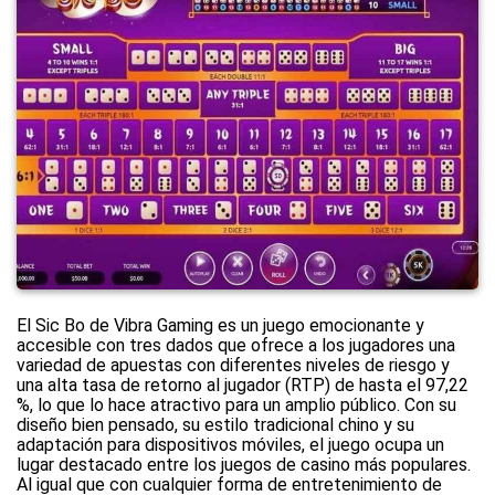
El Sic Bo de Vibra Gaming es un juego emocionante y
accesible con tres dados que ofrece a los jugadores una
variedad de apuestas con diferentes niveles de riesgo y
una alta tasa de retorno al jugador (RTP) de hasta el 97,22
%, lo que lo hace atractivo para un amplio público. Con su
diseño bien pensado, su estilo tradicional chino y su
adaptación para dispositivos móviles, el juego ocupa un
lugar destacado entre los juegos de casino más populares.
Al igual que con cualquier forma de entretenimiento de