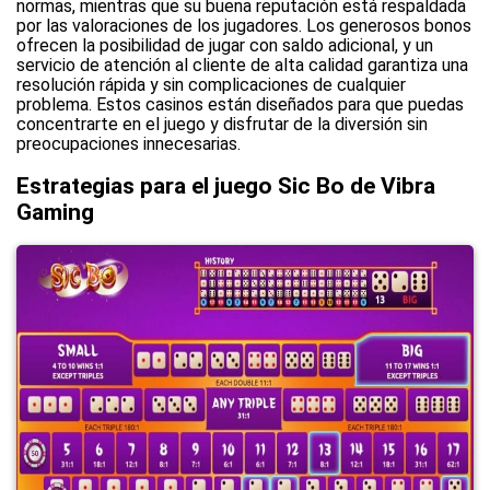
normas, mientras que su buena reputación está respaldada
por las valoraciones de los jugadores. Los generosos bonos
ofrecen la posibilidad de jugar con saldo adicional, y un
servicio de atención al cliente de alta calidad garantiza una
resolución rápida y sin complicaciones de cualquier
problema. Estos casinos están diseñados para que puedas
concentrarte en el juego y disfrutar de la diversión sin
preocupaciones innecesarias.
Estrategias para el juego Sic Bo de Vibra
Gaming