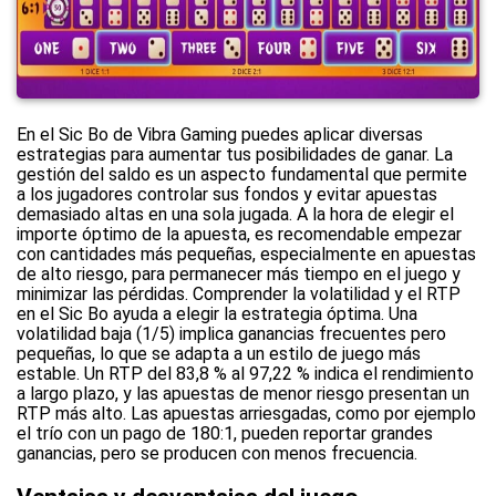
En el Sic Bo de Vibra Gaming puedes aplicar diversas
estrategias para aumentar tus posibilidades de ganar. La
gestión del saldo es un aspecto fundamental que permite
a los jugadores controlar sus fondos y evitar apuestas
demasiado altas en una sola jugada. A la hora de elegir el
importe óptimo de la apuesta, es recomendable empezar
con cantidades más pequeñas, especialmente en apuestas
de alto riesgo, para permanecer más tiempo en el juego y
minimizar las pérdidas. Comprender la volatilidad y el RTP
en el Sic Bo ayuda a elegir la estrategia óptima. Una
volatilidad baja (1/5) implica ganancias frecuentes pero
pequeñas, lo que se adapta a un estilo de juego más
estable. Un RTP del 83,8 % al 97,22 % indica el rendimiento
a largo plazo, y las apuestas de menor riesgo presentan un
RTP más alto. Las apuestas arriesgadas, como por ejemplo
el trío con un pago de 180:1, pueden reportar grandes
ganancias, pero se producen con menos frecuencia.