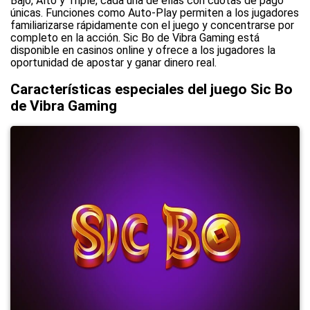
Bajo, Alto y Triple, cada una de ellas con cuotas de pago
únicas. Funciones como Auto-Play permiten a los jugadores
familiarizarse rápidamente con el juego y concentrarse por
completo en la acción. Sic Bo de Vibra Gaming está
disponible en casinos online y ofrece a los jugadores la
oportunidad de apostar y ganar dinero real.
Características especiales del juego Sic Bo
de Vibra Gaming