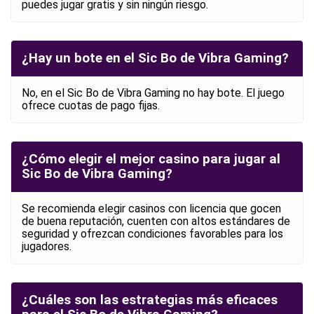
puedes jugar gratis y sin ningún riesgo.
¿Hay un bote en el Sic Bo de Vibra Gaming?
No, en el Sic Bo de Vibra Gaming no hay bote. El juego
ofrece cuotas de pago fijas.
¿Cómo elegir el mejor casino para jugar al
Sic Bo de Vibra Gaming?
Se recomienda elegir casinos con licencia que gocen
de buena reputación, cuenten con altos estándares de
seguridad y ofrezcan condiciones favorables para los
jugadores.
¿Cuáles son las estrategias más eficaces