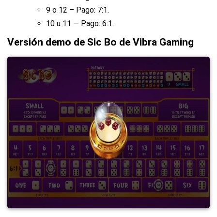
9 o 12 – Pago: 7:1.
10 u 11 — Pago: 6:1.
Versión demo de Sic Bo de Vibra Gaming