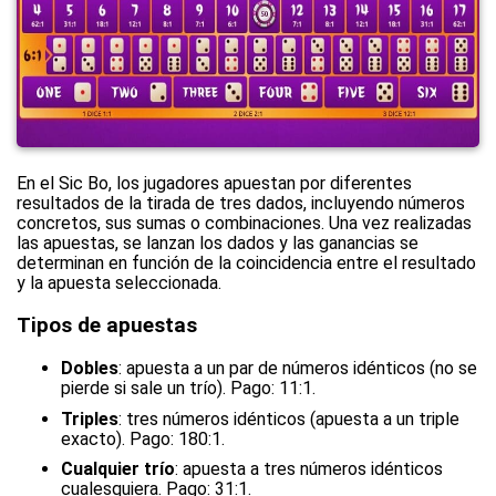
En el Sic Bo, los jugadores apuestan por diferentes
resultados de la tirada de tres dados, incluyendo números
concretos, sus sumas o combinaciones. Una vez realizadas
las apuestas, se lanzan los dados y las ganancias se
determinan en función de la coincidencia entre el resultado
y la apuesta seleccionada.
Tipos de apuestas
Dobles
: apuesta a un par de números idénticos (no se
pierde si sale un trío). Pago: 11:1.
Triples
: tres números idénticos (apuesta a un triple
exacto). Pago: 180:1.
Cualquier trío
: apuesta a tres números idénticos
cualesquiera. Pago: 31:1.