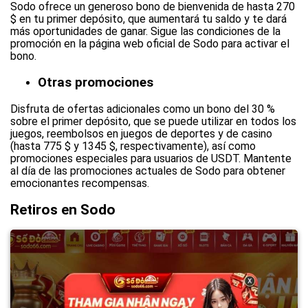
Sodo ofrece un generoso bono de bienvenida de hasta 270
$ en tu primer depósito, que aumentará tu saldo y te dará
más oportunidades de ganar. Sigue las condiciones de la
promoción en la página web oficial de Sodo para activar el
bono.
Otras promociones
Disfruta de ofertas adicionales como un bono del 30 %
sobre el primer depósito, que se puede utilizar en todos los
juegos, reembolsos en juegos de deportes y de casino
(hasta 775 $ y 1345 $, respectivamente), así como
promociones especiales para usuarios de USDT. Mantente
al día de las promociones actuales de Sodo para obtener
emocionantes recompensas.
Retiros en Sodo