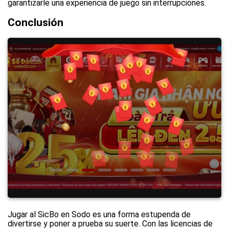
garantizarle una experiencia de juego sin interrupciones.
Conclusión
Jugar al SicBo en Sodo es una forma estupenda de
divertirse y poner a prueba su suerte. Con las licencias de