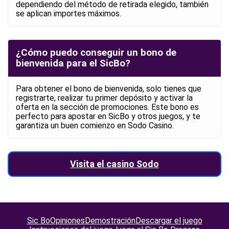
dependiendo del método de retirada elegido, también
se aplican importes máximos.
¿Cómo puedo conseguir un bono de
bienvenida para el SicBo?
Para obtener el bono de bienvenida, solo tienes que
registrarte, realizar tu primer depósito y activar la
oferta en la sección de promociones. Este bono es
perfecto para apostar en SicBo y otros juegos, y te
garantiza un buen comienzo en Sodo Casino.
Visita el casino Sodo
Sic Bo
Opiniones
Demostración
Descargar el juego