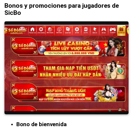
Bonos y promociones para jugadores de
SicBo
Bono de bienvenida