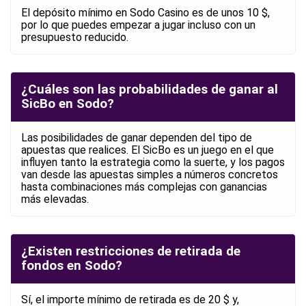
El depósito mínimo en Sodo Casino es de unos 10 $,
por lo que puedes empezar a jugar incluso con un
presupuesto reducido.
¿Cuáles son las probabilidades de ganar al
SicBo en Sodo?
Las posibilidades de ganar dependen del tipo de
apuestas que realices. El SicBo es un juego en el que
influyen tanto la estrategia como la suerte, y los pagos
van desde las apuestas simples a números concretos
hasta combinaciones más complejas con ganancias
más elevadas.
¿Existen restricciones de retirada de
fondos en Sodo?
Sí, el importe mínimo de retirada es de 20 $ y,