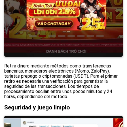
Retira dinero mediante métodos como transferencias
bancarias, monederos electrónicos (Momo, ZaloPay),
tarjetas prepago o criptomonedas (USDT). Para el primer
retiro es necesaria una verificación para garantizar la
seguridad de las transacciones. Los tiempos de
procesamiento oscilan entre unos pocos minutos y 24
horas, dependiendo del método.
Seguridad y juego limpio