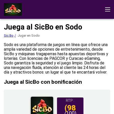
Sic Bo
Opiniones
Demostración
Descargar el juego
Juega al SicBo en Sodo
Instrucciones del juego
Juegos de Sic Bo
Sic Bo
Jugar en Sodo
Jugar en el casino
Sodo es una plataforma de juegos en línea que ofrece una
amplia variedad de opciones de entretenimiento, desde
SicBo y máquinas tragaperras hasta apuestas deportivas y
loterías. Con licencias de PAGCOR y Curacao eGaming,
Sodo garantiza la seguridad y el juego limpio. Disfruta de
una navegación fluida, atención al cliente las 24 horas del
día y atractivos bonos: un lugar al que te encantará volver.
Juega al SicBo con bonificación
RTP :
(98
/100)