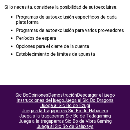
Si lo necesita, considere la posibilidad de autoexcluirse:
Programas de autoexclusión específicos de cada
plataforma
Programas de autoexclusión para varios proveedores
Períodos de espera
Opciones para el cierre de la cuenta
Establecimiento de límites de apuesta
Sic Bo
Opiniones
Demostración
Descargar el juego
Instrucciones del juego
Juega al Sic Bo Dragons
Juega al Sic Bo de Ezugi
Juega a la tragaperras Sic Bo de Habanero
Juega a la tragaperras Sic Bo de Tadagaming
Juega a la tragaperras Sic Bo de Vibra Gaming
Juega al Sic Bo de Galaxsys