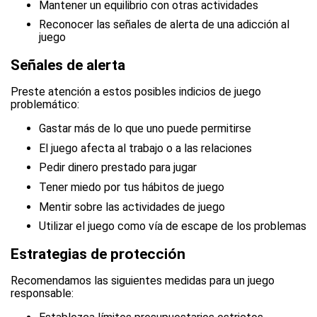
Mantener un equilibrio con otras actividades
Reconocer las señales de alerta de una adicción al
juego
Señales de alerta
Preste atención a estos posibles indicios de juego
problemático:
Gastar más de lo que uno puede permitirse
El juego afecta al trabajo o a las relaciones
Pedir dinero prestado para jugar
Tener miedo por tus hábitos de juego
Mentir sobre las actividades de juego
Utilizar el juego como vía de escape de los problemas
Estrategias de protección
Recomendamos las siguientes medidas para un juego
responsable: