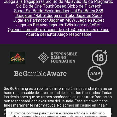
Juega a la tragaperras Sic Bo de Mplay
Sic Bo de Pragmatic
Sic Bo de One Touch
Speed Sicbo de Playtech
Super Sic Bo de Evolution
Juega al Sic Bo en 888
Juega en 4Rabet
Juega en Stake
Jugar en Sodo
Jugar en Parimatch
Jugar en MCW
Juega en Kubet
Jugar en BetVisa
Jugar en 1Win
Jugar en 1xBet
Quiénes somos
Protección de datos
Condiciones de uso
Acerca del autor
Juego responsable
Sic Bo Gaming es un portal de información independiente y no se
hace responsable de la veracidad de los datos facilitados. Todas
las decisiones que se tomen basándose en nuestra información
son responsabilidad exclusiva del usuario. Este sitio web tiene
fines meramente informativos. No somos un casino en línea ni
ofrecemos servicios de juego; únicamente proporcionamos
Utilizamos cookies para mejorar el rendimiento de nuestro sitio
valoraciones, reseñas y comparativas de plataformas de juego y
web. Al seguir utilizando nuestro sitio web, usted acepta nuestra