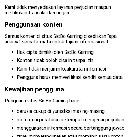
Kami tidak menyediakan layanan perjudian maupun
melakukan transaksi keuangan.
Penggunaan konten
Semua konten di situs SicBo Gaming disediakan "apa
adanya" semata-mata untuk tujuan informasional:
Hak cipta dimiliki oleh SicBo Gaming
Konten tidak boleh disalin tanpa izin
Kami tidak menjamin keakuratan informasi
Pengguna harus memverifikasi sendiri semua data
Kewajiban pengguna
Pengguna situs SicBo Gaming harus:
berusia cukup di yurisdiksi masing-masing
mematuhi peraturan setempat mengenai perjudian
menggunakan informasi secara bertanggung jawab
tidak menyalahgunakan atau memanipulasi konten