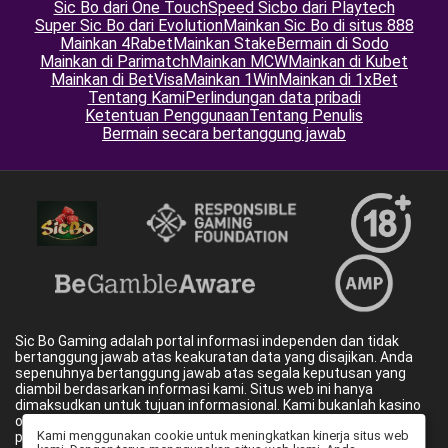
Sic Bo dari One Touch
Speed Sicbo dari Playtech
Super Sic Bo dari Evolution
Mainkan Sic Bo di situs 888
Mainkan 4Rabet
Mainkan Stake
Bermain di Sodo
Mainkan di Parimatch
Mainkan MCW
Mainkan di Kubet
Mainkan di BetVisa
Mainkan 1Win
Mainkan di 1xBet
Tentang Kami
Perlindungan data pribadi
Ketentuan Penggunaan
Tentang Penulis
Bermain secara bertanggung jawab
Sic Bo Gaming adalah portal informasi independen dan tidak
bertanggung jawab atas keakuratan data yang disajikan. Anda
sepenuhnya bertanggung jawab atas segala keputusan yang
diambil berdasarkan informasi kami. Situs web ini hanya
dimaksudkan untuk tujuan informasional. Kami bukanlah kasino
online dan tidak menawarkan layanan yang berkaitan dengan
Kami menggunakan cookie untuk meningkatkan kinerja situs web
permainan judi; kami hanya menyediakan penilaian, ulasan, dan