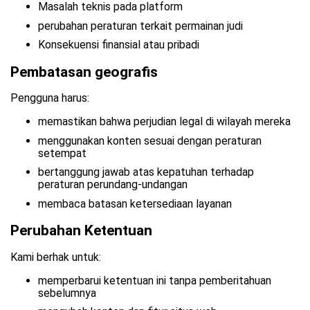
Masalah teknis pada platform
perubahan peraturan terkait permainan judi
Konsekuensi finansial atau pribadi
Pembatasan geografis
Pengguna harus:
memastikan bahwa perjudian legal di wilayah mereka
menggunakan konten sesuai dengan peraturan
setempat
bertanggung jawab atas kepatuhan terhadap
peraturan perundang-undangan
membaca batasan ketersediaan layanan
Perubahan Ketentuan
Kami berhak untuk:
memperbarui ketentuan ini tanpa pemberitahuan
sebelumnya