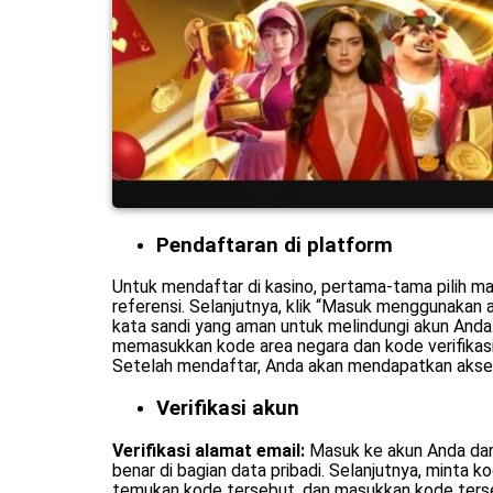
Pendaftaran di platform
Untuk mendaftar di kasino, pertama-tama pilih m
referensi. Selanjutnya, klik “Masuk menggunakan
kata sandi yang aman untuk melindungi akun Anda
memasukkan kode area negara dan kode verifikasi
Setelah mendaftar, Anda akan mendapatkan akses 
Verifikasi akun
Verifikasi alamat email:
Masuk ke akun Anda dan
benar di bagian data pribadi. Selanjutnya, minta k
temukan kode tersebut, dan masukkan kode tersebu