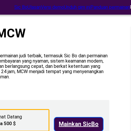
Sic Bo
Ulasan
Versi demo
Unduh gim ini
Panduan permainan
i MCW
rmainan judi terbaik, termasuk Sic Bo dan permainan
 pembayaran yang nyaman, sistem keamanan modern,
an berlangsung cepat, dan berkat ketentuan yang
dia 24 jam, MCW menjadi tempat yang menyenangkan
aman.
mat Datang
Mainkan SicBo
a 500 $