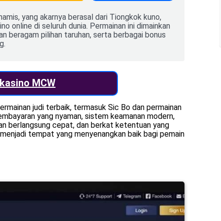
namis, yang akarnya berasal dari Tiongkok kuno,
ino online di seluruh dunia. Permainan ini dimainkan
 beragam pilihan taruhan, serta berbagai bonus
g.
 kasino MCW
rmainan judi terbaik, termasuk Sic Bo dan permainan
 pembayaran yang nyaman, sistem keamanan modern,
an berlangsung cepat, dan berkat ketentuan yang
 menjadi tempat yang menyenangkan baik bagi pemain