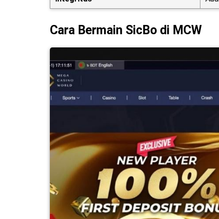
Cara Bermain SicBo di MCW