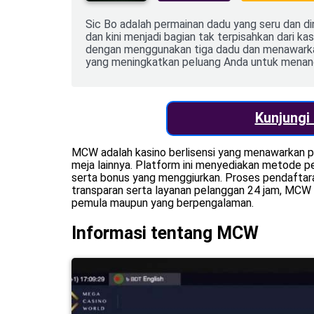
Sic Bo adalah permainan dadu yang seru dan di
dan kini menjadi bagian tak terpisahkan dari kas
dengan menggunakan tiga dadu dan menawarkan
yang meningkatkan peluang Anda untuk menan
Kunjungi
MCW adalah kasino berlisensi yang menawarkan pe
meja lainnya. Platform ini menyediakan metode
serta bonus yang menggiurkan. Proses pendaftar
transparan serta layanan pelanggan 24 jam, MCW
pemula maupun yang berpengalaman.
Informasi tentang MCW