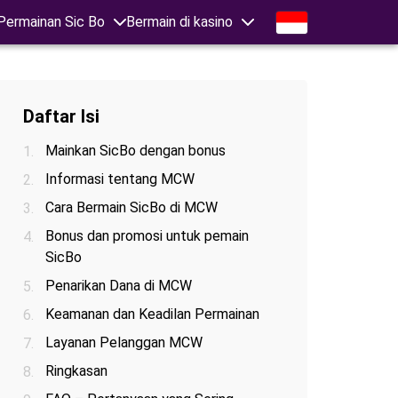
Permainan Sic Bo
Bermain di kasino
Daftar Isi
Mainkan SicBo dengan bonus
Informasi tentang MCW
Cara Bermain SicBo di MCW
Bonus dan promosi untuk pemain
SicBo
Penarikan Dana di MCW
Keamanan dan Keadilan Permainan
Layanan Pelanggan MCW
Ringkasan