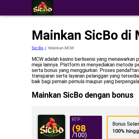
Mainkan SicBo d
Sic Bo
Mainkan MCW
MCW adalah kasino berlisensi yang menawarkan pe
meja lainnya. Platform ini menyediakan metode
serta bonus yang menggiurkan. Proses pendaftar
transparan serta layanan pelanggan yang terse
baik bagi pemain pemula maupun yang berpengal
Mainkan SicBo dengan bonus
RTP :
Bonus Sela
(98
100% hingg
/100)