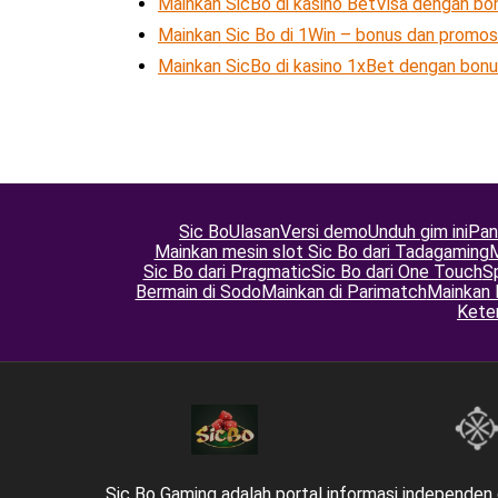
Mainkan SicBo di kasino BetVisa dengan bo
Mainkan Sic Bo di 1Win – bonus dan promosi
Mainkan SicBo di kasino 1xBet dengan bon
Sic Bo
Ulasan
Versi demo
Unduh gim ini
Pan
Mainkan mesin slot Sic Bo dari Tadagaming
M
Sic Bo dari Pragmatic
Sic Bo dari One Touch
S
Bermain di Sodo
Mainkan di Parimatch
Mainkan
Kete
Sic Bo Gaming adalah portal informasi independen