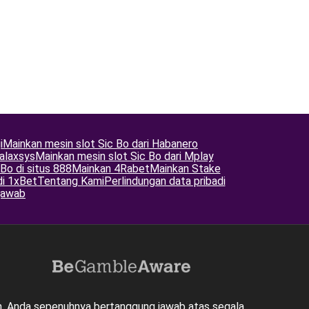
i
Mainkan mesin slot Sic Bo dari Habanero
Galaxsys
Mainkan mesin slot Sic Bo dari Mplay
Bo di situs 888
Mainkan 4Rabet
Mainkan Stake
di 1xBet
Tentang Kami
Perlindungan data pribadi
jawab
an. Anda sepenuhnya bertanggung jawab atas segala