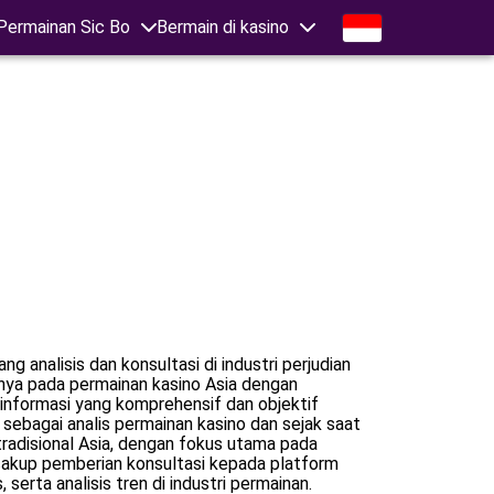
Permainan Sic Bo
Bermain di kasino
g analisis dan konsultasi di industri perjudian
nnya pada permainan kasino Asia dengan
informasi yang komprehensif dan objektif
sebagai analis permainan kasino dan sejak saat
tradisional Asia, dengan fokus utama pada
akup pemberian konsultasi kepada platform
, serta analisis tren di industri permainan.