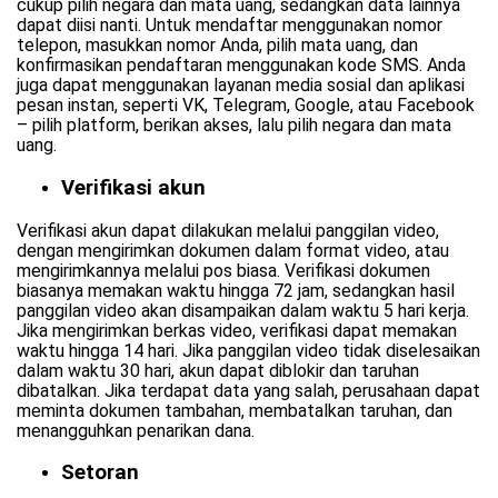
cukup pilih negara dan mata uang, sedangkan data lainnya
dapat diisi nanti. Untuk mendaftar menggunakan nomor
telepon, masukkan nomor Anda, pilih mata uang, dan
konfirmasikan pendaftaran menggunakan kode SMS. Anda
juga dapat menggunakan layanan media sosial dan aplikasi
pesan instan, seperti VK, Telegram, Google, atau Facebook
– pilih platform, berikan akses, lalu pilih negara dan mata
uang.
Verifikasi akun
Verifikasi akun dapat dilakukan melalui panggilan video,
dengan mengirimkan dokumen dalam format video, atau
mengirimkannya melalui pos biasa. Verifikasi dokumen
biasanya memakan waktu hingga 72 jam, sedangkan hasil
panggilan video akan disampaikan dalam waktu 5 hari kerja.
Jika mengirimkan berkas video, verifikasi dapat memakan
waktu hingga 14 hari. Jika panggilan video tidak diselesaikan
dalam waktu 30 hari, akun dapat diblokir dan taruhan
dibatalkan. Jika terdapat data yang salah, perusahaan dapat
meminta dokumen tambahan, membatalkan taruhan, dan
menangguhkan penarikan dana.
Setoran