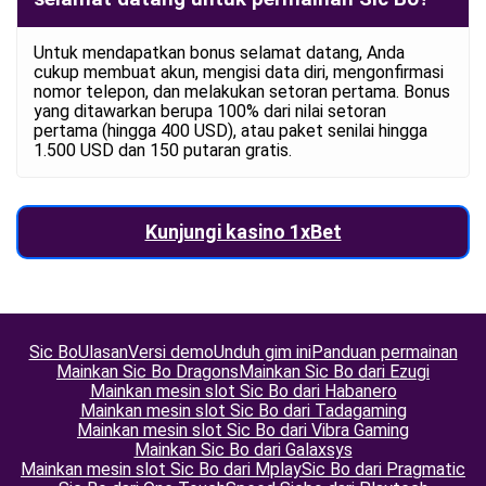
Untuk mendapatkan bonus selamat datang, Anda
cukup membuat akun, mengisi data diri, mengonfirmasi
nomor telepon, dan melakukan setoran pertama. Bonus
yang ditawarkan berupa 100% dari nilai setoran
pertama (hingga 400 USD), atau paket senilai hingga
1.500 USD dan 150 putaran gratis.
Kunjungi kasino 1xBet
Sic Bo
Ulasan
Versi demo
Unduh gim ini
Panduan permainan
Mainkan Sic Bo Dragons
Mainkan Sic Bo dari Ezugi
Mainkan mesin slot Sic Bo dari Habanero
Mainkan mesin slot Sic Bo dari Tadagaming
Mainkan mesin slot Sic Bo dari Vibra Gaming
Mainkan Sic Bo dari Galaxsys
Mainkan mesin slot Sic Bo dari Mplay
Sic Bo dari Pragmatic