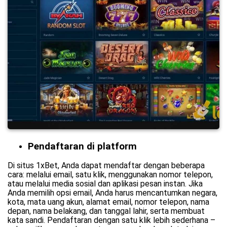
Pendaftaran di platform
Di situs 1xBet, Anda dapat mendaftar dengan beberapa
cara: melalui email, satu klik, menggunakan nomor telepon,
atau melalui media sosial dan aplikasi pesan instan. Jika
Anda memilih opsi email, Anda harus mencantumkan negara,
kota, mata uang akun, alamat email, nomor telepon, nama
depan, nama belakang, dan tanggal lahir, serta membuat
kata sandi. Pendaftaran dengan satu klik lebih sederhana –