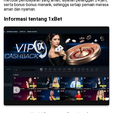
metode pembayaran yang aman, layanan pelanggan 24 jam,
serta bonus-bonus menarik, sehingga setiap pemain merasa
aman dan nyaman.
Informasi tentang 1xBet