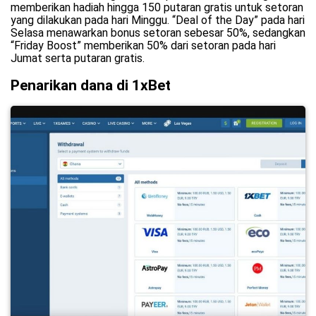
memberikan hadiah hingga 150 putaran gratis untuk setoran
yang dilakukan pada hari Minggu. “Deal of the Day” pada hari
Selasa menawarkan bonus setoran sebesar 50%, sedangkan
“Friday Boost” memberikan 50% dari setoran pada hari
Jumat serta putaran gratis.
Penarikan dana di 1xBet