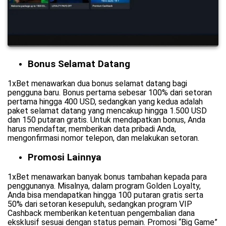
Bonus Selamat Datang
1xBet menawarkan dua bonus selamat datang bagi
pengguna baru. Bonus pertama sebesar 100% dari setoran
pertama hingga 400 USD, sedangkan yang kedua adalah
paket selamat datang yang mencakup hingga 1.500 USD
dan 150 putaran gratis. Untuk mendapatkan bonus, Anda
harus mendaftar, memberikan data pribadi Anda,
mengonfirmasi nomor telepon, dan melakukan setoran.
Promosi Lainnya
1xBet menawarkan banyak bonus tambahan kepada para
penggunanya. Misalnya, dalam program Golden Loyalty,
Anda bisa mendapatkan hingga 100 putaran gratis serta
50% dari setoran kesepuluh, sedangkan program VIP
Cashback memberikan ketentuan pengembalian dana
eksklusif sesuai dengan status pemain. Promosi “Big Game”