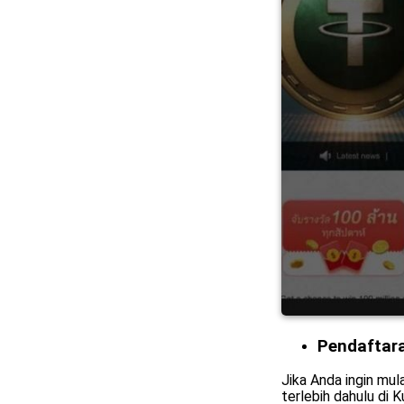
Pendaftara
Jika Anda ingin mul
terlebih dahulu di