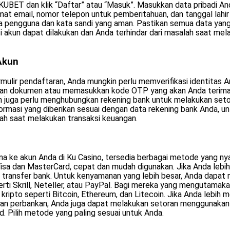
 KUBET dan klik “Daftar” atau “Masuk”. Masukkan data pribadi An
at email, nomor telepon untuk pemberitahuan, dan tanggal lahir 
a pengguna dan kata sandi yang aman. Pastikan semua data ya
asi akun dapat dilakukan dan Anda terhindar dari masalah saat mel
 Akun
mulir pendaftaran, Anda mungkin perlu memverifikasi identitas An
an dokumen atau memasukkan kode OTP yang akan Anda terima
n juga perlu menghubungkan rekening bank untuk melakukan seto
ormasi yang diberikan sesuai dengan data rekening bank Anda, u
h saat melakukan transaksi keuangan.
a ke akun Anda di Ku Casino, tersedia berbagai metode yang nya
 Visa dan MasterCard, cepat dan mudah digunakan. Jika Anda leb
an transfer bank. Untuk kenyamanan yang lebih besar, Anda dapa
erti Skrill, Neteller, atau PayPal. Bagi mereka yang mengutamak
kripto seperti Bitcoin, Ethereum, dan Litecoin. Jika Anda lebih m
n perbankan, Anda juga dapat melakukan setoran menggunakan 
. Pilih metode yang paling sesuai untuk Anda.