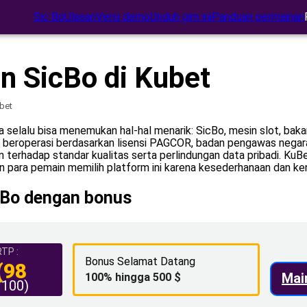
Sic Bo
Ulasan
Versi demo
Unduh gim ini
Panduan permainan
n SicBo di Kubet
bet
a selalu bisa menemukan hal-hal menarik: SicBo, mesin slot, baka
ni beroperasi berdasarkan lisensi PAGCOR, badan pengawas negara 
terhadap standar kualitas serta perlindungan data pribadi. KuBe
an para pemain memilih platform ini karena kesederhanaan dan k
cBo dengan bonus
RTP :
Bonus Selamat Datang
(98
Mai
100% hingga 500 $
/100)