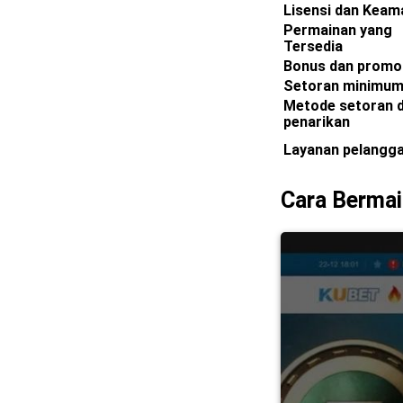
Lisensi dan Keam
Permainan yang
Tersedia
Bonus dan promo
Setoran minimu
Metode setoran 
penarikan
Layanan pelangg
Cara Bermai