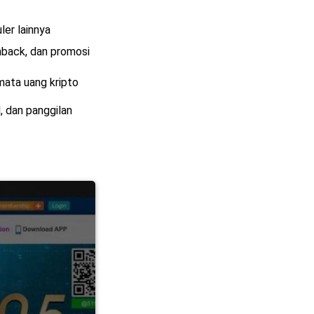
ler lainnya
hback, dan promosi
 mata uang kripto
, dan panggilan