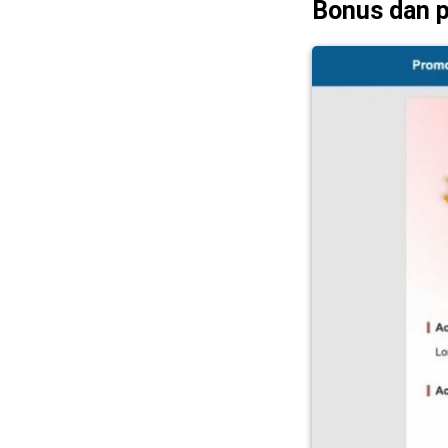
Bonus dan p