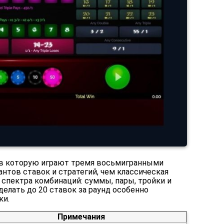
ра, в которую играют тремя восьмигранными
нтов ставок и стратегий, чем классическая
 спектра комбинаций: суммы, пары, тройки и
елать до 20 ставок за раунд особенно
ки.
Примечания