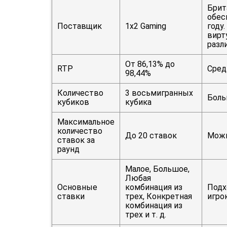
Брит
обес
Поставщик
1x2 Gaming
году
вирт
разл
От 86,13% до
RTP
Сред
98,44%
Количество
3 восьмигранных
Боль
кубиков
кубика
Максимальное
количество
До 20 ставок
Можн
ставок за
раунд
Малое, Большое,
Любая
Основные
комбинация из
Подх
ставки
трех, Конкретная
игро
комбинация из
трех и т. д.