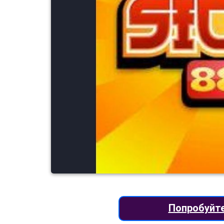
Попробуйт