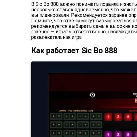
В Sic Bo 888 важно понимать правила и знать
несколько ставок одновременно, что может 
вы планировали. Рекомендуется заранее оп
Помните, что ставки могут варьироваться о
рекомендуется выбирать самые высокие ко
главное — играть ответственно, наслаждать
развлекательная игра.
Как работает Sic Bo 888