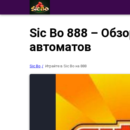
Sic Bo 888 – Обз
автоматов
Sic Bo
Играйте в Sic Bo на 888