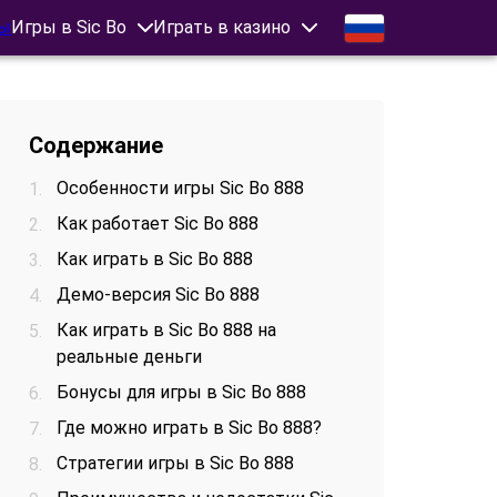
ры
Игры в Sic Bo
Играть в казино
Содержание
Особенности игры Sic Bo 888
Как работает Sic Bo 888
Как играть в Sic Bo 888
Демо-версия Sic Bo 888
Как играть в Sic Bo 888 на
реальные деньги
Бонусы для игры в Sic Bo 888
Где можно играть в Sic Bo 888?
Стратегии игры в Sic Bo 888