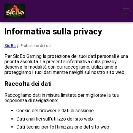
Sic Bo
Recensioni
Dimostrazione
Scarica il gioco
Informativa sulla privacy
Istruzioni di gioco
Giochi di Sic Bo
Sic Bo
Protezione dei dati
Giocare al casinò
Per SicBo Gaming la protezione dei tuoi dati personali è una
priorità assoluta. La presente informativa sulla privacy
descrive le modalità con cui raccogliamo, utilizziamo e
proteggiamo i tuoi dati mentre navighi sul nostro sito web.
Raccolta dei dati
Raccogliamo dati in misura limitata per migliorare la tua
esperienza di navigazione:
Cookie del browser e dati di sessione
Dati analitici sull'utilizzo del sito web
Dati tecnici per l'ottimizzazione del sito web