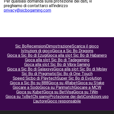
Per qualsiasi domanda sulla protezione dei dati, vi
preghiamo di contattarci all'indirizzo
privacy@sicbogaming.com
Sic Bo
Recensioni
Dimostrazione
Scarica il gioco
Istruzioni di gioco
Gioca a Sic Bo Dragons
Gioca a Sic Bo di Ezugi
Gioca alla slot Sic Bo di Habanero
Gioca alla slot Sic Bo di Tadagaming
Gioca alla slot Sic Bo di Vibra Gaming
Gioca a Sic Bo di Galaxsys
Gioca alla slot Sic Bo di Mplay
Sic Bo di Pragmatic
Sic Bo di One Touch
Speed Sicbo di Playtech
Super Sic Bo di Evolution
Gioca a Sic Bo su 888
Gioca su 4Rabet
Gioca su Stake
Giocare a Sodo
Gioca su Parimatch
Giocare a MCW
Gioca su Kubet
Gioca su BetVisa
Gioca su 1Win
Gioca su 1xBet
Chi siamo
Protezione dei dati
Condizioni uso
L'autore
Gioco responsabile