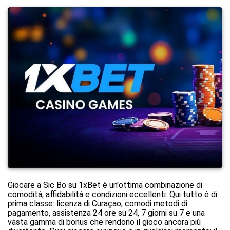
Giocare a Sic Bo su 1xBet è un'ottima combinazione di
comodità, affidabilità e condizioni eccellenti. Qui tutto è di
prima classe: licenza di Curaçao, comodi metodi di
pagamento, assistenza 24 ore su 24, 7 giorni su 7 e una
vasta gamma di bonus che rendono il gioco ancora più