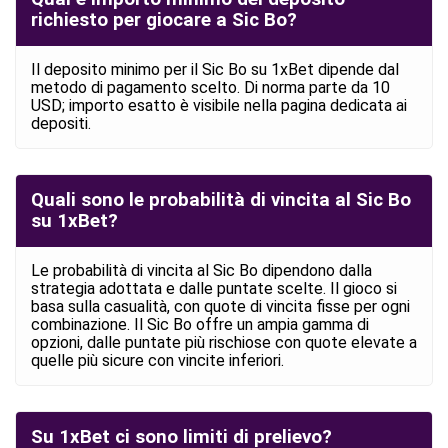
richiesto per giocare a Sic Bo?
Il deposito minimo per il Sic Bo su 1xBet dipende dal
metodo di pagamento scelto. Di norma parte da 10
USD; importo esatto è visibile nella pagina dedicata ai
depositi.
Quali sono le probabilità di vincita al Sic Bo
su 1xBet?
Le probabilità di vincita al Sic Bo dipendono dalla
strategia adottata e dalle puntate scelte. Il gioco si
basa sulla casualità, con quote di vincita fisse per ogni
combinazione. Il Sic Bo offre un ampia gamma di
opzioni, dalle puntate più rischiose con quote elevate a
quelle più sicure con vincite inferiori.
Su 1xBet ci sono limiti di prelievo?