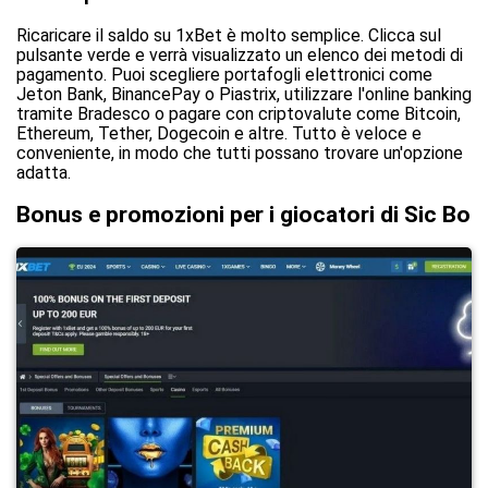
Ricaricare il saldo su 1xBet è molto semplice. Clicca sul
pulsante verde e verrà visualizzato un elenco dei metodi di
pagamento. Puoi scegliere portafogli elettronici come
Jeton Bank, BinancePay o Piastrix, utilizzare l'online banking
tramite Bradesco o pagare con criptovalute come Bitcoin,
Ethereum, Tether, Dogecoin e altre. Tutto è veloce e
conveniente, in modo che tutti possano trovare un'opzione
adatta.
Bonus e promozioni per i giocatori di Sic Bo