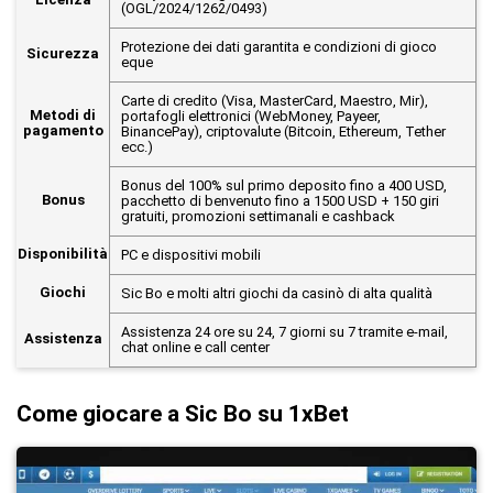
(OGL/2024/1262/0493)
Protezione dei dati garantita e condizioni di gioco
Sicurezza
eque
Carte di credito (Visa, MasterCard, Maestro, Mir),
Metodi di
portafogli elettronici (WebMoney, Payeer,
pagamento
BinancePay), criptovalute (Bitcoin, Ethereum, Tether
ecc.)
Bonus del 100% sul primo deposito fino a 400 USD,
Bonus
pacchetto di benvenuto fino a 1500 USD + 150 giri
gratuiti, promozioni settimanali e cashback
Disponibilità
PC e dispositivi mobili
Giochi
Sic Bo e molti altri giochi da casinò di alta qualità
Assistenza 24 ore su 24, 7 giorni su 7 tramite e-mail,
Assistenza
chat online e call center
Come giocare a Sic Bo su 1xBet