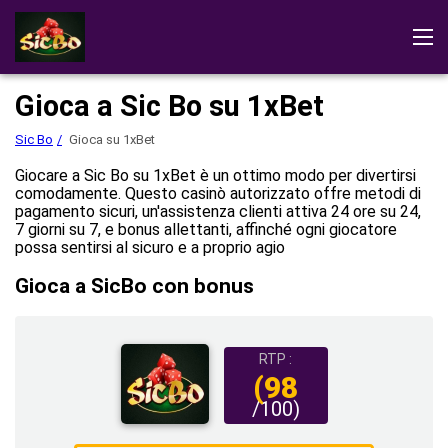
Sic Bo
Recensioni
Dimostrazione
Scarica il gioco
Gioca a Sic Bo su 1xBet
Istruzioni di gioco
Giochi di Sic Bo
Sic Bo
Gioca su 1xBet
Giocare al casinò
Giocare a Sic Bo su 1xBet è un ottimo modo per divertirsi
comodamente. Questo casinò autorizzato offre metodi di
pagamento sicuri, un'assistenza clienti attiva 24 ore su 24,
7 giorni su 7, e bonus allettanti, affinché ogni giocatore
possa sentirsi al sicuro e a proprio agio
Gioca a SicBo con bonus
RTP :
(98
/100)