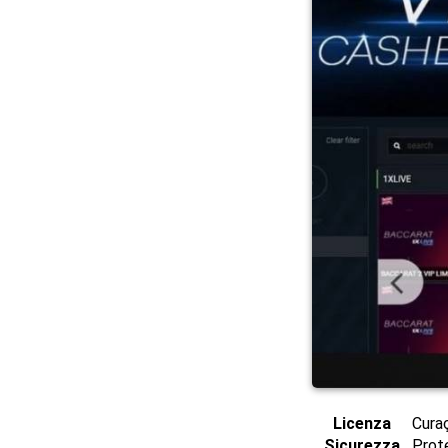
Licenza
Cura
Sicurezza
Prote