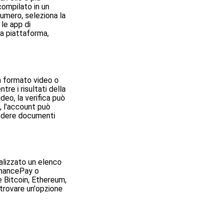
compilato in un
numero, seleziona la
le app di
a piattaforma,
n formato video o
tre i risultati della
deo, la verifica può
, l'account può
iedere documenti
ualizzato un elenco
inancePay o
e Bitcoin, Ethereum,
trovare un'opzione