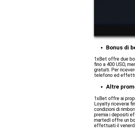
Bonus di 
1xBet offre due bon
fino a 400 USD, men
gratuiti. Per ricever
telefono ed effett
Altre prom
1xBet offre ai prop
Loyalty riceverai fi
condizioni di rimbo
premia i depositi ef
martedì offre un bo
effettuati il venerdì,