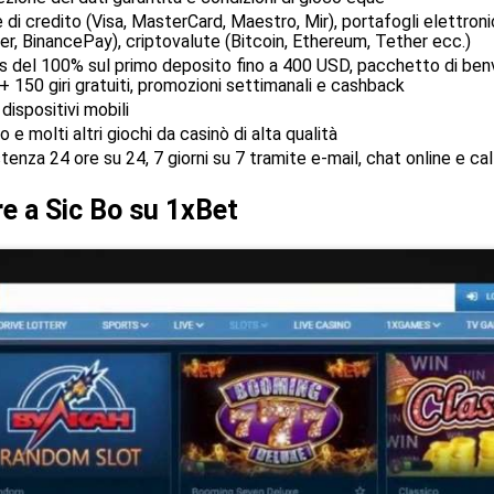
 di credito (Visa, MasterCard, Maestro, Mir), portafogli elettro
r, BinancePay), criptovalute (Bitcoin, Ethereum, Tether ecc.)
s del 100% sul primo deposito fino a 400 USD, pacchetto di ben
 150 giri gratuiti, promozioni settimanali e cashback
dispositivi mobili
o e molti altri giochi da casinò di alta qualità
tenza 24 ore su 24, 7 giorni su 7 tramite e-mail, chat online e ca
e a Sic Bo su 1xBet