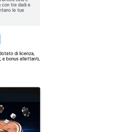
 con tre dadi e
ntano le tue
otato di licenza,
, e bonus allettanti,