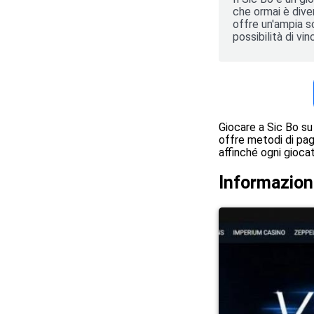
che ormai è dive
offre un'ampia s
possibilità di vinc
Giocare a Sic Bo su
offre metodi di paga
affinché ogni giocat
Informazion