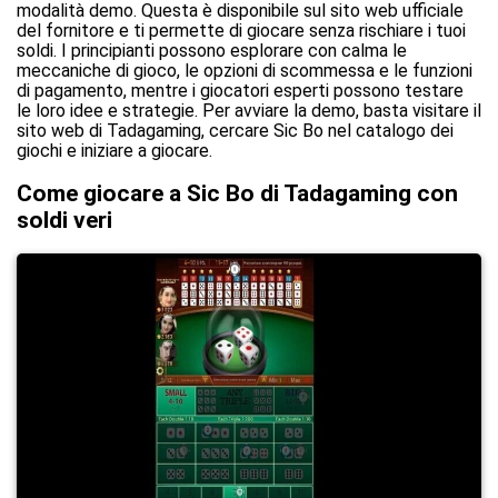
modalità demo. Questa è disponibile sul sito web ufficiale
del fornitore e ti permette di giocare senza rischiare i tuoi
soldi. I principianti possono esplorare con calma le
meccaniche di gioco, le opzioni di scommessa e le funzioni
di pagamento, mentre i giocatori esperti possono testare
le loro idee e strategie. Per avviare la demo, basta visitare il
sito web di Tadagaming, cercare Sic Bo nel catalogo dei
giochi e iniziare a giocare.
Come giocare a Sic Bo di Tadagaming con
soldi veri