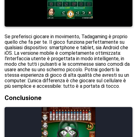
Se preferisci giocare in movimento, Tadagaming è proprio
quello che fa per te. Il gioco funziona perfettamente su
qualsiasi dispositivo: smartphone e tablet, sia Android che
iOS. La versione mobile è completamente ottimizzata:
l'interfaccia utente è progettata in modo intelligente, in
modo che tutti i pulsanti e le scommesse siano comodi da
usare anche su uno schermo piccolo. Potrai goderti la
stessa esperienza di gioco di alta qualità che avresti su un
computer. L'unica differenza è che giocare sul cellulare è
più semplice e accessibile: tutto è a portata di tocco.
Conclusione