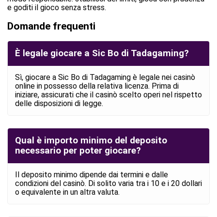
e goditi il gioco senza stress.
Domande frequenti
È legale giocare a Sic Bo di Tadagaming?
Sì, giocare a Sic Bo di Tadagaming è legale nei casinò
online in possesso della relativa licenza. Prima di
iniziare, assicurati che il casinò scelto operi nel rispetto
delle disposizioni di legge.
Qual è importo minimo del deposito
necessario per poter giocare?
Il deposito minimo dipende dai termini e dalle
condizioni del casinò. Di solito varia tra i 10 e i 20 dollari
o equivalente in un altra valuta.