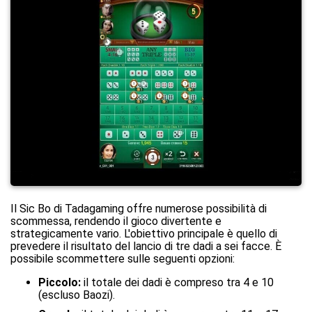
Il Sic Bo di Tadagaming offre numerose possibilità di
scommessa, rendendo il gioco divertente e
strategicamente vario. L'obiettivo principale è quello di
prevedere il risultato del lancio di tre dadi a sei facce. È
possibile scommettere sulle seguenti opzioni:
Piccolo:
il totale dei dadi è compreso tra 4 e 10
(escluso Baozi).