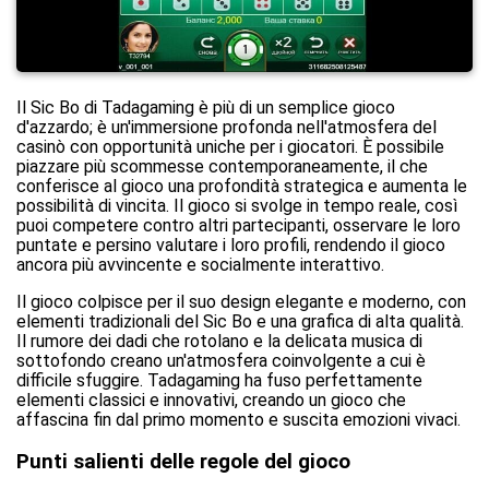
Il Sic Bo di Tadagaming è più di un semplice gioco
d'azzardo; è un'immersione profonda nell'atmosfera del
casinò con opportunità uniche per i giocatori. È possibile
piazzare più scommesse contemporaneamente, il che
conferisce al gioco una profondità strategica e aumenta le
possibilità di vincita. Il gioco si svolge in tempo reale, così
puoi competere contro altri partecipanti, osservare le loro
puntate e persino valutare i loro profili, rendendo il gioco
ancora più avvincente e socialmente interattivo.
Il gioco colpisce per il suo design elegante e moderno, con
elementi tradizionali del Sic Bo e una grafica di alta qualità.
Il rumore dei dadi che rotolano e la delicata musica di
sottofondo creano un'atmosfera coinvolgente a cui è
difficile sfuggire. Tadagaming ha fuso perfettamente
elementi classici e innovativi, creando un gioco che
affascina fin dal primo momento e suscita emozioni vivaci.
Punti salienti delle regole del gioco