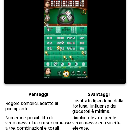
Vantaggi
Svantaggi
I risultati dipendono dalla
Regole semplici, adatte ai
fortuna, l'influenza dei
principianti.
giocatori è minima.
Numerose possibilità di
Rischio elevato per le
scommessa, tra cui scommesse
scommesse con vincite
a tre, combinazioni e totali.
elevate.