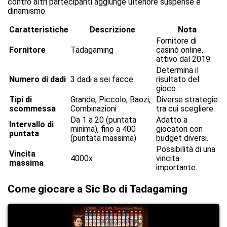
contro altri partecipanti aggiunge ulteriore suspense e
dinamismo.
Caratteristiche
Descrizione
Nota
Fornitore di
Fornitore
Tadagaming
casinò online,
attivo dal 2019.
Determina il
Numero di dadi
3 dadi a sei facce
risultato del
gioco.
Tipi di
Grande, Piccolo, Baozi,
Diverse strategie
scommessa
Combinazioni
tra cui scegliere.
Da 1 a 20 (puntata
Adatto a
Intervallo di
minima), fino a 400
giocatori con
puntata
(puntata massima)
budget diversi.
Possibilità di una
Vincita
4000x
vincita
massima
importante.
Come giocare a Sic Bo di Tadagaming