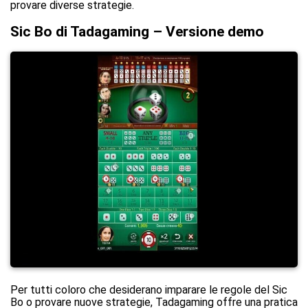
provare diverse strategie.
Sic Bo di Tadagaming – Versione demo
Per tutti coloro che desiderano imparare le regole del Sic
Bo o provare nuove strategie, Tadagaming offre una pratica