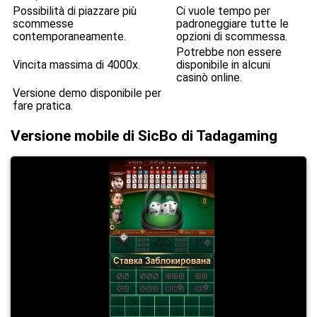
Possibilità di piazzare più
Ci vuole tempo per
scommesse
padroneggiare tutte le
contemporaneamente.
opzioni di scommessa.
Potrebbe non essere
Vincita massima di 4000x.
disponibile in alcuni
casinò online.
Versione demo disponibile per
fare pratica.
Versione mobile di SicBo di Tadagaming