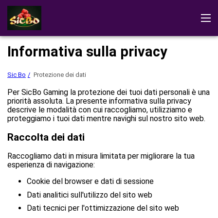
Sic Bo
Recensioni
Dimostrazione
Scarica il gioco
Informativa sulla privacy
Istruzioni di gioco
Giochi di Sic Bo
Sic Bo
Protezione dei dati
Giocare al casinò
Per SicBo Gaming la protezione dei tuoi dati personali è una
priorità assoluta. La presente informativa sulla privacy
descrive le modalità con cui raccogliamo, utilizziamo e
proteggiamo i tuoi dati mentre navighi sul nostro sito web.
Raccolta dei dati
Raccogliamo dati in misura limitata per migliorare la tua
esperienza di navigazione:
Cookie del browser e dati di sessione
Dati analitici sull'utilizzo del sito web
Dati tecnici per l'ottimizzazione del sito web