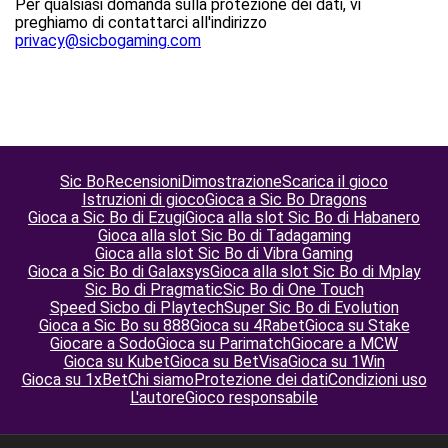
Per qualsiasi domanda sulla protezione dei dati, vi
preghiamo di contattarci all'indirizzo
privacy@sicbogaming.com
Sic Bo
Recensioni
Dimostrazione
Scarica il gioco
Istruzioni di gioco
Gioca a Sic Bo Dragons
Gioca a Sic Bo di Ezugi
Gioca alla slot Sic Bo di Habanero
Gioca alla slot Sic Bo di Tadagaming
Gioca alla slot Sic Bo di Vibra Gaming
Gioca a Sic Bo di Galaxsys
Gioca alla slot Sic Bo di Mplay
Sic Bo di Pragmatic
Sic Bo di One Touch
Speed Sicbo di Playtech
Super Sic Bo di Evolution
Gioca a Sic Bo su 888
Gioca su 4Rabet
Gioca su Stake
Giocare a Sodo
Gioca su Parimatch
Giocare a MCW
Gioca su Kubet
Gioca su BetVisa
Gioca su 1Win
Gioca su 1xBet
Chi siamo
Protezione dei dati
Condizioni uso
L'autore
Gioco responsabile