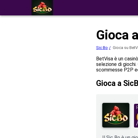
Gioca 
Sic Bo
Gioca su BetV
BetVisa è un casinò 
selezione di giochi
scommesse P2P ed e
Gioca a Sic
Il Sic Bo è un gi