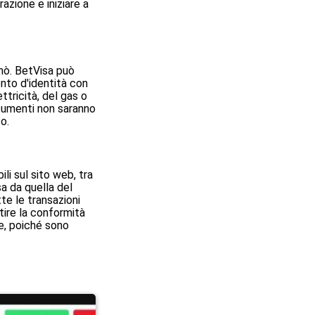
razione e iniziare a
inò. BetVisa può
ento d'identità con
ttricità, del gas o
documenti non saranno
o.
i sul sito web, tra
a da quella del
te le transazioni
tire la conformità
de, poiché sono