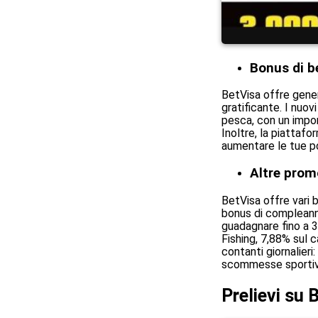
Bonus di 
BetVisa offre gener
gratificante. I nuov
pesca, con un impor
Inoltre, la piattafo
aumentare le tue pos
Altre prom
BetVisa offre vari 
bonus di compleanno
guadagnare fino a 3,
Fishing, 7,88% sul c
contanti giornalieri
scommesse sportiv
Prelievi su 