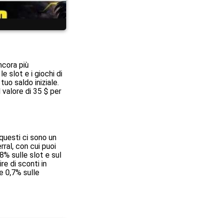
ncora più
 slot e i giochi di
uo saldo iniziale.
 valore di 35 $ per
questi ci sono un
ral, con cui puoi
8% sulle slot e sul
re di sconti in
 e 0,7% sulle