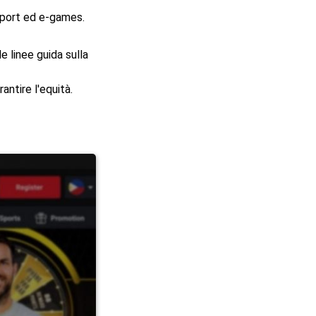
sport ed e-games.
e linee guida sulla
antire l'equità.