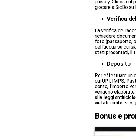
privacy. Clicca sul 
giocare a SicBo su 
Verifica de
La verifica dell'acc
richiedere document
foto (passaporto, pa
dell'acqua su cui si
stati presentati, 
Deposito
Per effettuare un d
cui UPI, IMPS, Payt
conto, l'importo ve
vengono elaborate d
alle leggi antiricic
vietati i rimborsi o
Bonus e prom