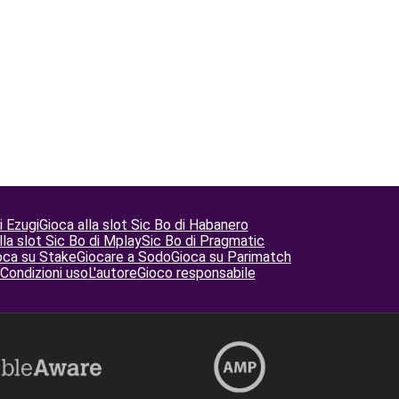
i Ezugi
Gioca alla slot Sic Bo di Habanero
lla slot Sic Bo di Mplay
Sic Bo di Pragmatic
oca su Stake
Giocare a Sodo
Gioca su Parimatch
Condizioni uso
L'autore
Gioco responsabile