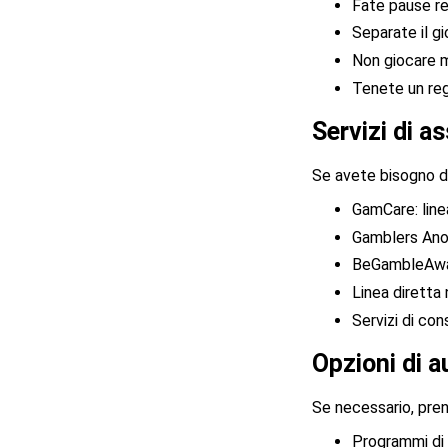
Fate pause re
Separate il gi
Non giocare m
Tenete un reg
Servizi di a
Se avete bisogno di
GamCare: linea
Gamblers Anon
BeGambleAwar
Linea diretta
Servizi di co
Opzioni di 
Se necessario, pren
Programmi di 