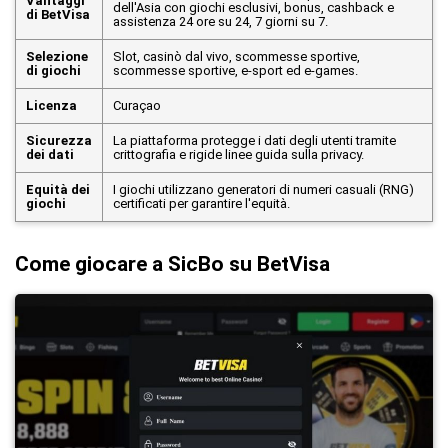
Vantaggi
dell'Asia con giochi esclusivi, bonus, cashback e
di BetVisa
assistenza 24 ore su 24, 7 giorni su 7.
Selezione
Slot, casinò dal vivo, scommesse sportive,
di giochi
scommesse sportive, e-sport ed e-games.
Licenza
Curaçao
Sicurezza
La piattaforma protegge i dati degli utenti tramite
dei dati
crittografia e rigide linee guida sulla privacy.
Equità dei
I giochi utilizzano generatori di numeri casuali (RNG)
giochi
certificati per garantire l'equità.
Come giocare a SicBo su BetVisa