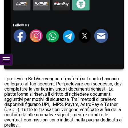
I prelievi su BetVisa vengono trasferiti sul conto bancario
collegato al tuo account. Per prelevare con successo, devi
completare la verifica inviando i documenti richiesti. La
piattaforma si riserva il diritto di richiedere documenti
aggiuntivi per motivi di sicurezza. Tra i metodi di prelievo
disponibili figurano UPI, IMPS, Paytm, AstroPay e Tether
(USDT). Tutte le transazioni vengono verificate ai fini della
conformità alle normative vigenti, mentre i limiti e le
eventuali commissioni sono indicati nella pagina dedicata ai
prelievi.