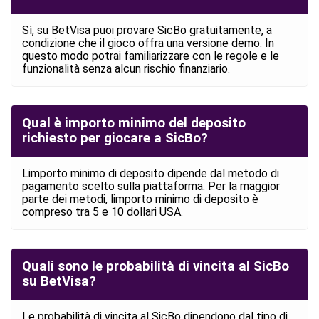
Sì, su BetVisa puoi provare SicBo gratuitamente, a
condizione che il gioco offra una versione demo. In
questo modo potrai familiarizzare con le regole e le
funzionalità senza alcun rischio finanziario.
Qual è importo minimo del deposito
richiesto per giocare a SicBo?
Limporto minimo di deposito dipende dal metodo di
pagamento scelto sulla piattaforma. Per la maggior
parte dei metodi, limporto minimo di deposito è
compreso tra 5 e 10 dollari USA.
Quali sono le probabilità di vincita al SicBo
su BetVisa?
Le probabilità di vincita al SicBo dipendono dal tipo di