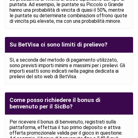
puntata. Ad esempio, le puntate su Piccolo o Grande
hanno una probabilità di vincita di quasi il 50%, mentre
le puntate su determinate combinazioni offrono quote
di vincita più elevate, ma con una probabilità minore.
Su BetVisa ci sono limiti di prelievo?
Sì, a seconda del metodo di pagamento utilizzato,
sono previsti importi minimi e massimi per i prelievi. Gli
importi esatti sono indicati nella pagina dedicata ai
prelievi del sito web di BetVisa.
Come posso richiedere il bonus di
benvenuto per il SicBo?
Per ricevere il bonus di benvenuto, registrati sulla
piattaforma, effettua il tuo primo deposito e attiva
offerta promozionale valida per il gioco in questione.