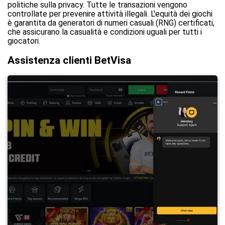
politiche sulla privacy. Tutte le transazioni vengono
controllate per prevenire attività illegali. L'equità dei giochi
è garantita da generatori di numeri casuali (RNG) certificati,
che assicurano la casualità e condizioni uguali per tutti i
giocatori.
Assistenza clienti BetVisa