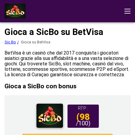
Sic Bo
Recensioni
Dimostrazione
Scarica il gioco
Gioca a SicBo su BetVisa
Istruzioni di gioco
Giochi di Sic Bo
Sic Bo
Gioca su BetVisa
Giocare al casinò
BetVisa è un casinò che dal 2017 conquista i giocatori
asiatici grazie alla sua affidabilità e a una vasta selezione di
giochi. Qui troverete SicBo, slot machine, casinò dal vivo,
lotterie, scommesse sportive, scommesse P2P ed eSport.
La licenza di Curaçao garantisce sicurezza e correttezza.
Gioca a SicBo con bonus
RTP :
(98
/100)