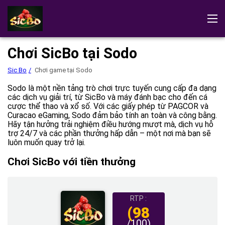
Sic Bo
Đánh giá
Bản demo
Tải trò chơi về
Hướng dẫn chơi
Chơi SicBo tại Sodo
Các trò chơi Sic Bo
Sic Bo
Chơi game tại Sodo
Chơi tại sòng bạc
Sodo là một nền tảng trò chơi trực tuyến cung cấp đa dạng
các dịch vụ giải trí, từ SicBo và máy đánh bạc cho đến cá
cược thể thao và xổ số. Với các giấy phép từ PAGCOR và
Curacao eGaming, Sodo đảm bảo tính an toàn và công bằng.
Hãy tận hưởng trải nghiệm điều hướng mượt mà, dịch vụ hỗ
trợ 24/7 và các phần thưởng hấp dẫn – một nơi mà bạn sẽ
luôn muốn quay trở lại.
Chơi SicBo với tiền thưởng
RTP :
(98
/100)