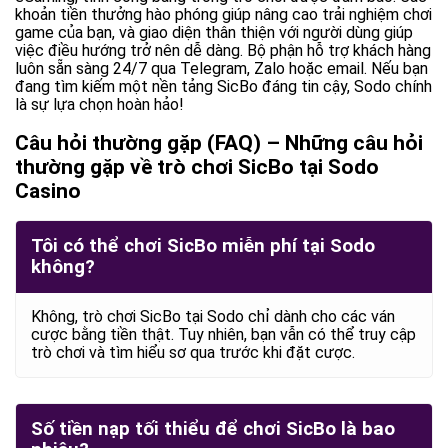
khoản tiền thưởng hào phóng giúp nâng cao trải nghiệm chơi
game của bạn, và giao diện thân thiện với người dùng giúp
việc điều hướng trở nên dễ dàng. Bộ phận hỗ trợ khách hàng
luôn sẵn sàng 24/7 qua Telegram, Zalo hoặc email. Nếu bạn
đang tìm kiếm một nền tảng SicBo đáng tin cậy, Sodo chính
là sự lựa chọn hoàn hảo!
Câu hỏi thường gặp (FAQ) – Những câu hỏi
thường gặp về trò chơi SicBo tại Sodo
Casino
Tôi có thể chơi SicBo miễn phí tại Sodo
không?
Không, trò chơi SicBo tại Sodo chỉ dành cho các ván
cược bằng tiền thật. Tuy nhiên, bạn vẫn có thể truy cập
trò chơi và tìm hiểu sơ qua trước khi đặt cược.
Số tiền nạp tối thiểu để chơi SicBo là bao