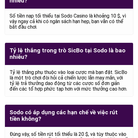
nhiêu?
Số tiền nạp tối thiểu tại Sodo Casino là khoảng 10 $, vì
vậy ngay cả khi có ngân sách hạn hẹp, bạn vẫn có thể
bắt đầu chơi.
Tỷ lệ thắng trong trò SicBo tại Sodo là bao
nhiêu?
Tỷ lệ thắng phụ thuộc vào loại cược mà bạn đặt. SicBo
là một trò chơi đòi hỏi cả chiến lược lẫn may mắn, với
tỷ lệ trả thưởng dao động từ các cược số đơn giản
đến các tổ hợp phức tạp hơn với mức thưởng cao hơn.
Sodo có áp dụng các hạn chế về việc rút
tiền không?
Đúng vậy, số tiền rút tối thiểu là 20 $, và tùy thuộc vào