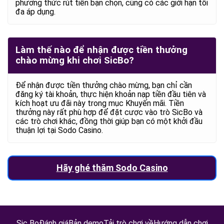
phương thức rút tiền bạn chọn, cũng có các giới hạn tối
đa áp dụng.
Làm thế nào để nhận được tiền thưởng
chào mừng khi chơi SicBo?
Để nhận được tiền thưởng chào mừng, bạn chỉ cần
đăng ký tài khoản, thực hiện khoản nạp tiền đầu tiên và
kích hoạt ưu đãi này trong mục Khuyến mãi. Tiền
thưởng này rất phù hợp để đặt cược vào trò SicBo và
các trò chơi khác, đồng thời giúp bạn có một khởi đầu
thuận lợi tại Sodo Casino.
Hãy ghé thăm Sodo Casino
Sic Bo
Đánh giá
Bản demo
Tải trò chơi về
Hướng dẫn chơi