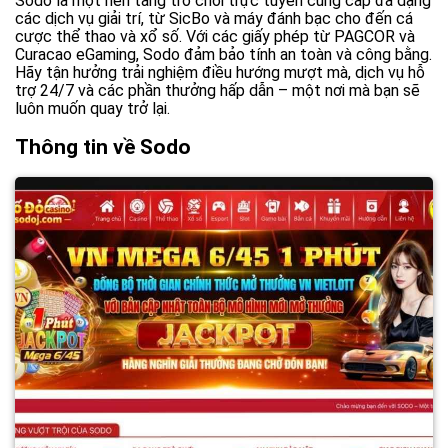
Sodo là một nền tảng trò chơi trực tuyến cung cấp đa dạng
các dịch vụ giải trí, từ SicBo và máy đánh bạc cho đến cá
cược thể thao và xổ số. Với các giấy phép từ PAGCOR và
Curacao eGaming, Sodo đảm bảo tính an toàn và công bằng.
Hãy tận hưởng trải nghiệm điều hướng mượt mà, dịch vụ hỗ
trợ 24/7 và các phần thưởng hấp dẫn – một nơi mà bạn sẽ
luôn muốn quay trở lại.
Thông tin về Sodo