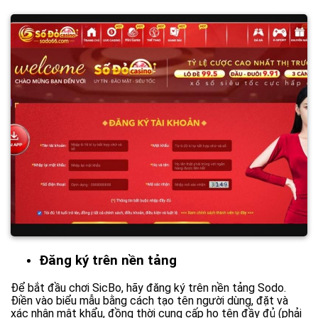
Đăng ký trên nền tảng
Để bắt đầu chơi SicBo, hãy đăng ký trên nền tảng Sodo.
Điền vào biểu mẫu bằng cách tạo tên người dùng, đặt và
xác nhận mật khẩu, đồng thời cung cấp họ tên đầy đủ (phải