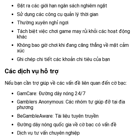
Đặt ra các giới hạn ngân sách nghiêm ngặt
Sử dụng các công cụ quản lý thời gian
Thường xuyên nghỉ ngơi
Tách biệt việc chơi game may rủi khỏi các hoạt động
khác
Không bao giờ chơi khi đang căng thẳng về mặt cảm
xúc
Ghi chép chi tiết các khoản chi tiêu của bạn
Các dịch vụ hỗ trợ
Nếu bạn cần trợ giúp về các vấn đề liên quan đến cờ bạc:
GamCare: Đường dây nóng 24/7
Gamblers Anonymous: Các nhóm tự giúp đỡ tại địa
phương
BeGambleAware: Tài liệu tuyên truyền
Đường dây nóng quốc gia về cờ bạc có vấn đề
Dịch vụ tư vấn chuyên nghiệp