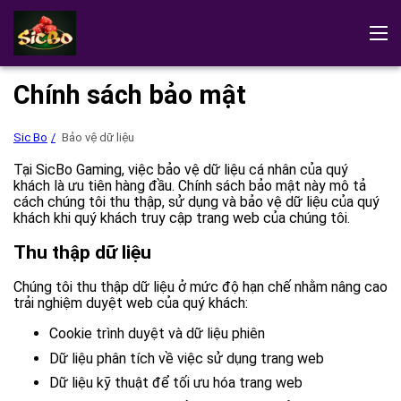
Sic Bo
Đánh giá
Bản demo
Tải trò chơi về
Hướng dẫn chơi
Chính sách bảo mật
Các trò chơi Sic Bo
Chơi tại sòng bạc
Sic Bo
Bảo vệ dữ liệu
Tại SicBo Gaming, việc bảo vệ dữ liệu cá nhân của quý
khách là ưu tiên hàng đầu. Chính sách bảo mật này mô tả
cách chúng tôi thu thập, sử dụng và bảo vệ dữ liệu của quý
khách khi quý khách truy cập trang web của chúng tôi.
Thu thập dữ liệu
Chúng tôi thu thập dữ liệu ở mức độ hạn chế nhằm nâng cao
trải nghiệm duyệt web của quý khách:
Cookie trình duyệt và dữ liệu phiên
Dữ liệu phân tích về việc sử dụng trang web
Dữ liệu kỹ thuật để tối ưu hóa trang web