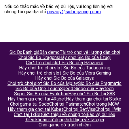
Nếu có thắc mắc về bảo vệ dữ liệu, vui lòng liên hệ với
chúng tôi qua địa chỉ
privacy@sicbogaming.com
Sic Bo
Đánh giá
Bản demo
Tải trò chơi về
Hướng dẫn chơi
Chơi Sic Bo Dragons
Hãy chơi Sic Bo của Ezugi
Chơi trò chơi slot Sic Bo của Habanero
Hãy chơi trò chơi slot Sic Bo của Tadagaming
Hãy chơi trò chơi slot Sic Bo của Vibra Gaming
Hãy chơi Sic Bo của Galaxsys
Chơi trò chơi slot Sic Bo của Mplay
Sic Bo của Pragmatic
Sic Bo của One Touch
Speed Sicbo của Playtech
Super Sic Bo của Evolution
Hãy chơi Sic Bo tại 888
Hãy tham gia chơi tại 4Rabet
Hãy tham gia chơi tại Stake
Chơi game tại Sodo
Chơi tại Parimatch
Chơi trong MCW
Hãy tham gia chơi tại Kubet
Chơi tại BetVisa
Chơi tại 1Win
Chơi tại 1xBet
Giới thiệu về chúng tôi
Bảo vệ dữ liệu
Điều khoản sử dụng
Giới thiệu về tác giả
Chơi game có trách nhiệm