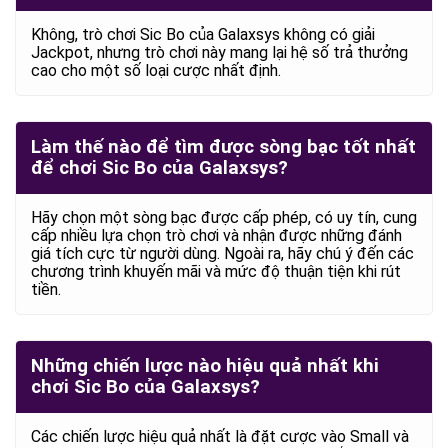
Không, trò chơi Sic Bo của Galaxsys không có giải
Jackpot, nhưng trò chơi này mang lại hệ số trả thưởng
cao cho một số loại cược nhất định.
Làm thế nào để tìm được sòng bạc tốt nhất
để chơi Sic Bo của Galaxsys?
Hãy chọn một sòng bạc được cấp phép, có uy tín, cung
cấp nhiều lựa chọn trò chơi và nhận được những đánh
giá tích cực từ người dùng. Ngoài ra, hãy chú ý đến các
chương trình khuyến mãi và mức độ thuận tiện khi rút
tiền.
Những chiến lược nào hiệu quả nhất khi
chơi Sic Bo của Galaxsys?
Các chiến lược hiệu quả nhất là đặt cược vào Small và