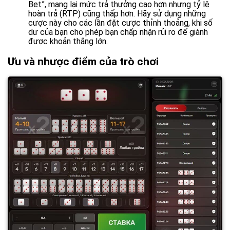
Bet”, mang lại mức trả thưởng cao hơn nhưng tỷ lệ
hoàn trả (RTP) cũng thấp hơn. Hãy sử dụng những
cược này cho các lần đặt cược thỉnh thoảng, khi số
dư của bạn cho phép bạn chấp nhận rủi ro để giành
được khoản thắng lớn.
Ưu và nhược điểm của trò chơi