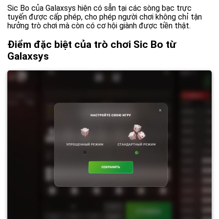
Sic Bo của Galaxsys hiện có sẵn tại các sòng bạc trực
tuyến được cấp phép, cho phép người chơi không chỉ tận
hưởng trò chơi mà còn có cơ hội giành được tiền thật.
Điểm đặc biệt của trò chơi Sic Bo từ
Galaxsys