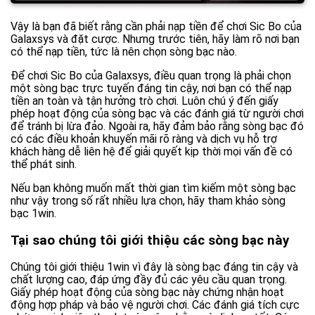
Vậy là bạn đã biết rằng cần phải nạp tiền để chơi Sic Bo của
Galaxsys và đặt cược. Nhưng trước tiên, hãy làm rõ nơi bạn
có thể nạp tiền, tức là nên chọn sòng bạc nào.
Để chơi Sic Bo của Galaxsys, điều quan trọng là phải chọn
một sòng bạc trực tuyến đáng tin cậy, nơi bạn có thể nạp
tiền an toàn và tận hưởng trò chơi. Luôn chú ý đến giấy
phép hoạt động của sòng bạc và các đánh giá từ người chơi
để tránh bị lừa đảo. Ngoài ra, hãy đảm bảo rằng sòng bạc đó
có các điều khoản khuyến mãi rõ ràng và dịch vụ hỗ trợ
khách hàng dễ liên hệ để giải quyết kịp thời mọi vấn đề có
thể phát sinh.
Nếu bạn không muốn mất thời gian tìm kiếm một sòng bạc
như vậy trong số rất nhiều lựa chọn, hãy tham khảo sòng
bạc 1win.
Tại sao chúng tôi giới thiệu các sòng bạc này
Chúng tôi giới thiệu 1win vì đây là sòng bạc đáng tin cậy và
chất lượng cao, đáp ứng đầy đủ các yêu cầu quan trọng.
Giấy phép hoạt động của sòng bạc này chứng nhận hoạt
động hợp pháp và bảo vệ người chơi. Các đánh giá tích cực