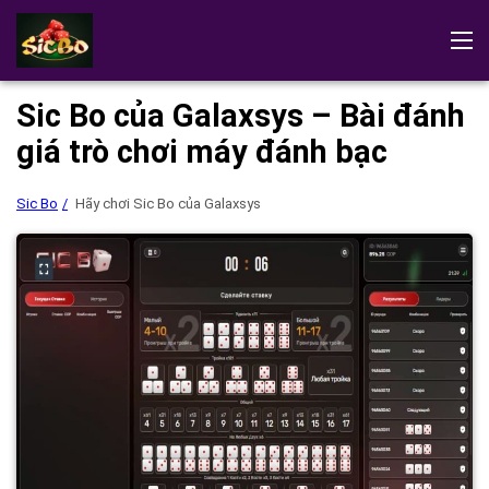
Sic Bo
Đánh giá
Bản demo
Tải trò chơi về
Hướng dẫn chơi
Sic Bo của Galaxsys – Bài đánh
Các trò chơi Sic Bo
giá trò chơi máy đánh bạc
Chơi tại sòng bạc
Sic Bo
Hãy chơi Sic Bo của Galaxsys