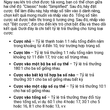
Ngay sau khi trò chơi được tải xong, bạn có thể chọn giữa
hai chế độ: “Classic” hoặc “Simplified”. Sau đó, hãy đặt
cược. Để làm điều này, hãy nhập số tiền vào ô dành riêng,
chọn kết quả mong muốn và nhấp vào đó. Tổng số tiền
cược sẽ được hiển thị trong ô tương ứng. Sau đó, nhấp vào
nút “Đặt cược”, đợi cho đến khi trò chơi bắt đầu và theo dõi
kết quả. Dưới đây là chi tiết tỷ lệ trả thưởng cho từng loại
cược:
Cược nhỏ
– Tỷ lệ thanh toán 1:1 nếu tổng điểm nằm
trong khoảng từ 4 đến 10, trừ trường hợp trùng số.
Cược lớn
– Tỷ lệ trả thưởng 1:1 nếu tổng nằm trong
khoảng từ 11 đến 17, trừ các số trùng nhau.
Cược vào một bộ ba số cụ thể
– Tỷ lệ trả thưởng
180:1 cho ba số giống nhau.
Cược vào bất kỳ tổ hợp ba số nào
– Tỷ lệ trả
thưởng 30:1 cho ba số giống nhau bất kỳ.
Cược vào một cặp số cụ thể
– Tỷ lệ trả thưởng 10:1
cho hai số giống nhau.
Cược vào tổng số
– Tỷ lệ trả thưởng thay đổi tùy
theo tổng số, ví dụ: 60:1 cho 4 hoặc 17, 30:1 cho 5
hoặc 16, 8:1 cho 8 hoặc 13, v.v.