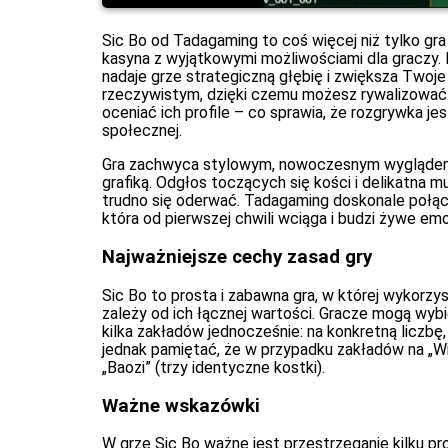
Sic Bo od Tadagaming to coś więcej niż tylko gra
kasyna z wyjątkowymi możliwościami dla graczy.
nadaje grze strategiczną głębię i zwiększa Twoje
rzeczywistym, dzięki czemu możesz rywalizować 
oceniać ich profile – co sprawia, że rozgrywka jest
społecznej.
Gra zachwyca stylowym, nowoczesnym wyglądem z
grafiką. Odgłos toczących się kości i delikatna 
trudno się oderwać. Tadagaming doskonale połącz
która od pierwszej chwili wciąga i budzi żywe emo
Najważniejsze cechy zasad gry
Sic Bo to prosta i zabawna gra, w której wykorzys
zależy od ich łącznej wartości. Gracze mogą wyb
kilka zakładów jednocześnie: na konkretną liczbę, 
jednak pamiętać, że w przypadku zakładów na „Wiel
„Baozi” (trzy identyczne kostki).
Ważne wskazówki
W grze Sic Bo ważne jest przestrzeganie kilku pr