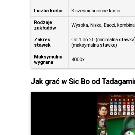
Liczba kości
3 sześciościenne kości
Rodzaje
Wysoka, Niska, Baozi, kombina
zakładów
Zakres
Od 1 do 20 (minimalna stawka
stawek
(maksymalna stawka)
Maksymalna
4000x
wygrana
Jak grać w Sic Bo od Tadagam