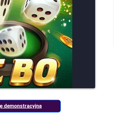
ję demonstracyjną