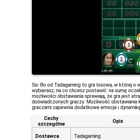
Sic Bo od Tadagaming to gra losowa, w której o w
wybierasz, na co chcesz postawić: na sumę oczek 
możliwości obstawiania sprawiają, że gra jest at
doświadczonych graczy. Możliwość obstawiania kil
graczami zapewnia dodatkowe emocje i dynamikę
Cechy
Opis
szczególne
Dostawca
Tadagaming