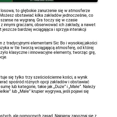
 losowa; to głębokie zanurzenie się w atmosferze
 Możesz obstawiać kilka zakładów jednocześnie, co
 szanse na wygraną. Gra toczy się w czasie
z innymi graczami, obserwować ich zakłady, a nawet
 jeszcze bardziej wciągająca i sprzyja interakcji
 tradycyjnymi elementami Sic Bo i wysokiej jakości
muzyka w tle tworzą wciągającą atmosferę, od której
yło klasyczne i innowacyjne elementy, tworząc grę,
cje.
tuje się tylko trzy sześciościenne kości, a wynik
ierać spośród różnych opcji zakładów i obstawiać
sumę lub kategorie, takie jak „Duże” i „Małe”. Należy
kie” lub „Małe” krupier wygrywa, jeśli pojawi się
ostych, ale pomocnych zasad. Najpierw zapoznaj się z