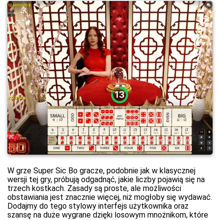
W grze Super Sic Bo gracze, podobnie jak w klasycznej
wersji tej gry, próbują odgadnąć, jakie liczby pojawią się na
trzech kostkach. Zasady są proste, ale możliwości
obstawiania jest znacznie więcej, niż mogłoby się wydawać.
Dodajmy do tego stylowy interfejs użytkownika oraz
szansę na duże wygrane dzięki losowym mnożnikom, które