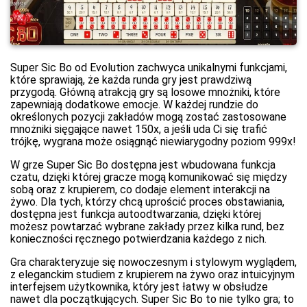
Super Sic Bo od Evolution zachwyca unikalnymi funkcjami,
które sprawiają, że każda runda gry jest prawdziwą
przygodą. Główną atrakcją gry są losowe mnożniki, które
zapewniają dodatkowe emocje. W każdej rundzie do
określonych pozycji zakładów mogą zostać zastosowane
mnożniki sięgające nawet 150x, a jeśli uda Ci się trafić
trójkę, wygrana może osiągnąć niewiarygodny poziom 999x!
W grze Super Sic Bo dostępna jest wbudowana funkcja
czatu, dzięki której gracze mogą komunikować się między
sobą oraz z krupierem, co dodaje element interakcji na
żywo. Dla tych, którzy chcą uprościć proces obstawiania,
dostępna jest funkcja autoodtwarzania, dzięki której
możesz powtarzać wybrane zakłady przez kilka rund, bez
konieczności ręcznego potwierdzania każdego z nich.
Gra charakteryzuje się nowoczesnym i stylowym wyglądem,
z eleganckim studiem z krupierem na żywo oraz intuicyjnym
interfejsem użytkownika, który jest łatwy w obsłudze
nawet dla początkujących. Super Sic Bo to nie tylko gra; to