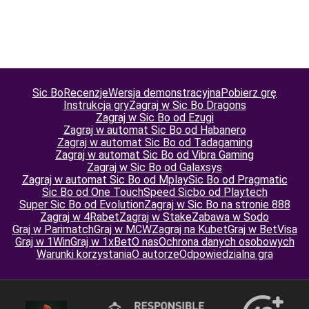
Sic Bo
Recenzje
Wersja demonstracyjna
Pobierz grę
Instrukcja gry
Zagraj w Sic Bo Dragons
Zagraj w Sic Bo od Ezugi
Zagraj w automat Sic Bo od Habanero
Zagraj w automat Sic Bo od Tadagaming
Zagraj w automat Sic Bo od Vibra Gaming
Zagraj w Sic Bo od Galaxsys
Zagraj w automat Sic Bo od Mplay
Sic Bo od Pragmatic
Sic Bo od One Touch
Speed Sicbo od Playtech
Super Sic Bo od Evolution
Zagraj w Sic Bo na stronie 888
Zagraj w 4Rabet
Zagraj w Stake
Zabawa w Sodo
Graj w Parimatch
Graj w MCW
Zagraj na Kubet
Graj w BetVisa
Graj w 1Win
Graj w 1xBet
O nas
Ochrona danych osobowych
Warunki korzystania
O autorze
Odpowiedzialna gra