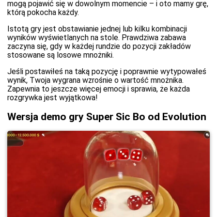
mogą pojawić się w dowolnym momencie – i oto mamy grę,
którą pokocha każdy.
Istotą gry jest obstawianie jednej lub kilku kombinacji
wyników wyświetlanych na stole. Prawdziwa zabawa
zaczyna się, gdy w każdej rundzie do pozycji zakładów
stosowane są losowe mnożniki.
Jeśli postawiłeś na taką pozycję i poprawnie wytypowałeś
wynik, Twoja wygrana wzrośnie o wartość mnożnika.
Zapewnia to jeszcze więcej emocji i sprawia, że każda
rozgrywka jest wyjątkowa!
Wersja demo gry Super Sic Bo od Evolution