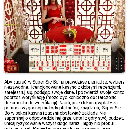
Aby zagrać w Super Sic Bo na prawdziwe pieniądze, wybierz
niezawodne, licencjonowane kasyno z dobrymi recenzjami,
zarejestruj się, podając swoje dane, i potwierdź swoje konto
poprzez weryfikację (może być konieczne dostarczenie
dokumentu do weryfikacji). Następnie dokonaj wpłaty za
pomocą wygodnej metody płatności, znajdź grę Super Sic
Bo w sekcji kasyna i zacznij obstawiać zakłady. Nie
zapominaj o odpowiedzialnej grze: ustal z góry swój budżet,
unikaj ryzykowania wszystkiego naraz i nigdy nie próbuj
odrobić strat. Pamiętaj: gra ma służyć rozrywce, a nie