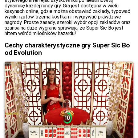
stylowego interfejsu użytkownika po niesamowitą
dynamikę każdej rundy gry. Gra jest dostępna w wielu
kasynach online, gdzie można obstawiać zakłady, typować
wyniki rzutów trzema kostkami i wygrywać prawdziwe
nagrody. Proste zasady, szeroki wybór opcji zakładów oraz
szansa na duże wygrane sprawiają, że Super Sic Bo jest
hitem wśród miłośników hazardu!
Cechy charakterystyczne gry Super Sic Bo
od Evolution