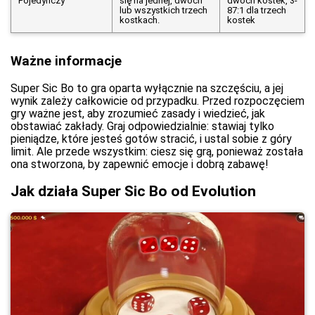
Pojedynczy
się na jednej, dwóch
dwóch kostek, 3-
lub wszystkich trzech
87:1 dla trzech
kostkach.
kostek
Ważne informacje
Super Sic Bo to gra oparta wyłącznie na szczęściu, a jej
wynik zależy całkowicie od przypadku. Przed rozpoczęciem
gry ważne jest, aby zrozumieć zasady i wiedzieć, jak
obstawiać zakłady. Graj odpowiedzialnie: stawiaj tylko
pieniądze, które jesteś gotów stracić, i ustal sobie z góry
limit. Ale przede wszystkim: ciesz się grą, ponieważ została
ona stworzona, by zapewnić emocje i dobrą zabawę!
Jak działa Super Sic Bo od Evolution