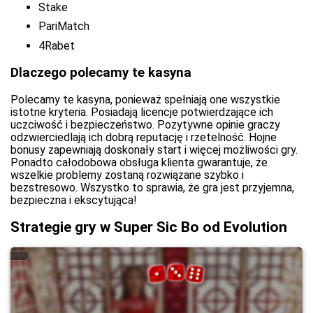
Stake
PariMatch
4Rabet
Dlaczego polecamy te kasyna
Polecamy te kasyna, ponieważ spełniają one wszystkie
istotne kryteria. Posiadają licencje potwierdzające ich
uczciwość i bezpieczeństwo. Pozytywne opinie graczy
odzwierciedlają ich dobrą reputację i rzetelność. Hojne
bonusy zapewniają doskonały start i więcej możliwości gry.
Ponadto całodobowa obsługa klienta gwarantuje, że
wszelkie problemy zostaną rozwiązane szybko i
bezstresowo. Wszystko to sprawia, że gra jest przyjemna,
bezpieczna i ekscytująca!
Strategie gry w Super Sic Bo od Evolution