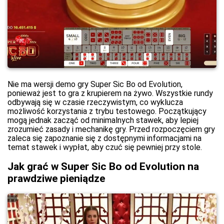
Nie ma wersji demo gry Super Sic Bo od Evolution,
ponieważ jest to gra z krupierem na żywo. Wszystkie rundy
odbywają się w czasie rzeczywistym, co wyklucza
możliwość korzystania z trybu testowego. Początkujący
mogą jednak zacząć od minimalnych stawek, aby lepiej
zrozumieć zasady i mechanikę gry. Przed rozpoczęciem gry
zaleca się zapoznanie się z dostępnymi informacjami na
temat stawek i wypłat, aby czuć się pewniej przy stole.
Jak grać w Super Sic Bo od Evolution na
prawdziwe pieniądze