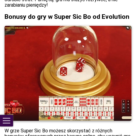
zarabianiu pieniędzy!
Bonusy do gry w Super Sic Bo od Evolution
W grze Super Sic Bo możesz skorzystać z różnych