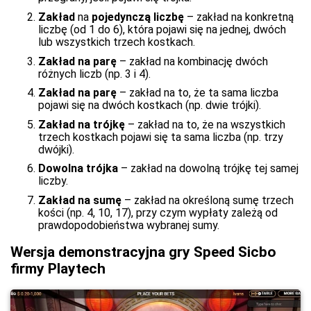
Zakład
na
pojedynczą liczbę
– zakład na konkretną
liczbę (od 1 do 6), która pojawi się na jednej, dwóch
lub wszystkich trzech kostkach.
Zakład na parę
– zakład na kombinację dwóch
różnych liczb (np. 3 i 4).
Zakład na parę
– zakład na to, że ta sama liczba
pojawi się na dwóch kostkach (np. dwie trójki).
Zakład na trójkę
– zakład na to, że na wszystkich
trzech kostkach pojawi się ta sama liczba (np. trzy
dwójki).
Dowolna trójka
– zakład na dowolną trójkę tej samej
liczby.
Zakład
na
sumę
– zakład na określoną sumę trzech
kości (np. 4, 10, 17), przy czym wypłaty zależą od
prawdopodobieństwa wybranej sumy.
Wersja demonstracyjna gry Speed Sicbo
firmy Playtech