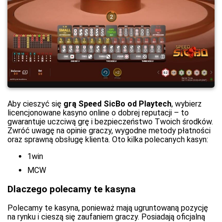
Aby cieszyć się
grą Speed SicBo od Playtech
, wybierz
licencjonowane kasyno online o dobrej reputacji – to
gwarantuje uczciwą grę i bezpieczeństwo Twoich środków.
Zwróć uwagę na opinie graczy, wygodne metody płatności
oraz sprawną obsługę klienta. Oto kilka polecanych kasyn:
1win
MCW
Dlaczego polecamy te kasyna
Polecamy te kasyna, ponieważ mają ugruntowaną pozycję
na rynku i cieszą się zaufaniem graczy. Posiadają oficjalną