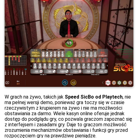
W grach na żywo, takich jak
Speed SicBo od Playtech
, nie
ma pełnej wersji demo, ponieważ gra toczy się w czasie
rzeczywistym z krupierem na żywo i nie ma możliwości
obstawiania za darmo. Wiele kasyn online oferuje jednak
dostęp do podglądu gry, co pozwala graczom zapoznać się
z interfejsem i zasadami gry. Daje to graczom możliwość
zrozumienia mechanizmów obstawiania i funkcji gry przed
rozpoczęciem gry na prawdziwe pieniądze.