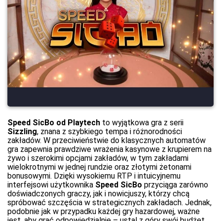
Speed SicBo od Playtech
to wyjątkowa gra z serii
Sizzling
, znana z szybkiego tempa i różnorodności
zakładów. W przeciwieństwie do klasycznych automatów
gra zapewnia prawdziwe wrażenia kasynowe z krupierem na
żywo i szerokimi opcjami zakładów, w tym zakładami
wielokrotnymi w jednej rundzie oraz złotymi żetonami
bonusowymi. Dzięki wysokiemu RTP i intuicyjnemu
interfejsowi użytkownika
Speed SicBo
przyciąga zarówno
doświadczonych graczy, jak i nowicjuszy, którzy chcą
spróbować szczęścia w strategicznych zakładach. Jednak,
podobnie jak w przypadku każdej gry hazardowej, ważne
jest, aby grać odpowiedzialnie – ustal z góry swój budżet,