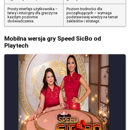
Prosty interfejs użytkownika –
Poziom trudności dla
łatwy i intuicyjny dla graczy na
początkujących – wymaga
każdym poziomie
podstawowej wiedzy na temat
doświadczenia.
zakładów i strategii.
Mobilna wersja gry Speed SicBo od
Playtech