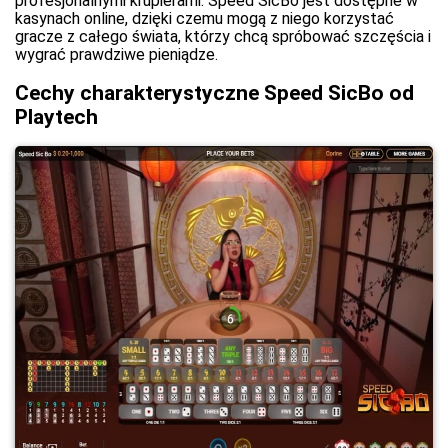
profesjonalnymi krupierami. Speed SicBo jest dostępne w
kasynach online, dzięki czemu mogą z niego korzystać
gracze z całego świata, którzy chcą spróbować szczęścia i
wygrać prawdziwe pieniądze.
Cechy charakterystyczne Speed SicBo od
Playtech