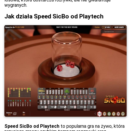
wygranych.
Jak działa Speed SicBo od Playtech
Speed SicBo od Playtech
to popularna gra na żywo, która