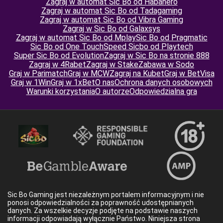
Zagraj w automat Sic Bo od Habanero
Zagraj w automat Sic Bo od Tadagaming
Zagraj w automat Sic Bo od Vibra Gaming
Zagraj w Sic Bo od Galaxsys
Zagraj w automat Sic Bo od Mplay
Sic Bo od Pragmatic
Sic Bo od One Touch
Speed Sicbo od Playtech
Super Sic Bo od Evolution
Zagraj w Sic Bo na stronie 888
Zagraj w 4Rabet
Zagraj w Stake
Zabawa w Sodo
Graj w Parimatch
Graj w MCW
Zagraj na Kubet
Graj w BetVisa
Graj w 1Win
Graj w 1xBet
O nas
Ochrona danych osobowych
Warunki korzystania
O autorze
Odpowiedzialna gra
Sic Bo Gaming jest niezależnym portalem informacyjnym i nie
ponosi odpowiedzialności za poprawność udostępnianych
danych. Za wszelkie decyzje podjęte na podstawie naszych
informacji odpowiadają wyłącznie Państwo. Niniejsza strona