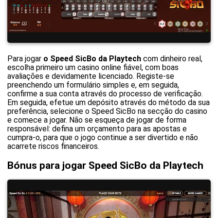
Para jogar
o Speed SicBo da Playtech
com dinheiro real,
escolha primeiro um casino online fiável, com boas
avaliações e devidamente licenciado. Registe-se
preenchendo um formulário simples e, em seguida,
confirme a sua conta através do processo de verificação.
Em seguida, efetue um depósito através do método da sua
preferência, selecione o Speed SicBo na secção do casino
e comece a jogar. Não se esqueça de jogar de forma
responsável: defina um orçamento para as apostas e
cumpra-o, para que o jogo continue a ser divertido e não
acarrete riscos financeiros.
Bónus para jogar Speed SicBo da Playtech