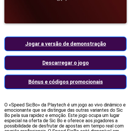
Jogar a versão de demonstração
Descarregar o jogo
Bónus e códigos promocionais
O «Speed SicBo» da Playtech é um jogo ao vivo dinâmico e
emocionante que se distingue das outras variantes do Sic
Bo pela sua rapidez e emoção. Este jogo ocupa um lugar
especial na oferta de Sic Bo e oferece aos jogadores a
possibilidade de desfrutar de apostas em tempo real com