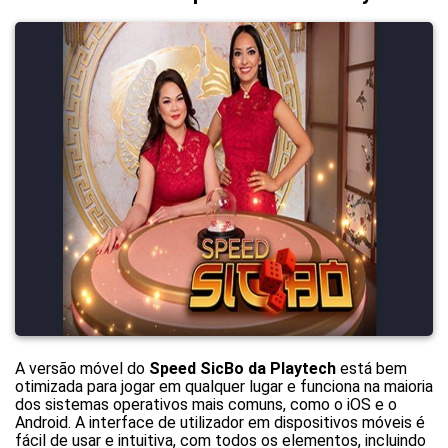
A versão móvel do
Speed SicBo da Playtech
está bem
otimizada para jogar em qualquer lugar e funciona na maioria
dos sistemas operativos mais comuns, como o iOS e o
Android. A interface de utilizador em dispositivos móveis é
fácil de usar e intuitiva, com todos os elementos, incluindo