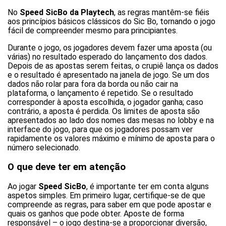
No
Speed SicBo da Playtech
, as regras mantêm-se fiéis
aos princípios básicos clássicos do Sic Bo, tornando o jogo
fácil de compreender mesmo para principiantes.
Durante o jogo, os jogadores devem fazer uma aposta (ou
várias) no resultado esperado do lançamento dos dados.
Depois de as apostas serem feitas, o crupiê lança os dados
e o resultado é apresentado na janela de jogo. Se um dos
dados não rolar para fora da borda ou não cair na
plataforma, o lançamento é repetido. Se o resultado
corresponder à aposta escolhida, o jogador ganha; caso
contrário, a aposta é perdida. Os limites de aposta são
apresentados ao lado dos nomes das mesas no lobby e na
interface do jogo, para que os jogadores possam ver
rapidamente os valores máximo e mínimo de aposta para o
número selecionado.
O que deve ter em atenção
Ao jogar
Speed SicBo
, é importante ter em conta alguns
aspetos simples. Em primeiro lugar, certifique-se de que
compreende as regras, para saber em que pode apostar e
quais os ganhos que pode obter. Aposte de forma
responsável – o jogo destina-se a proporcionar diversão,