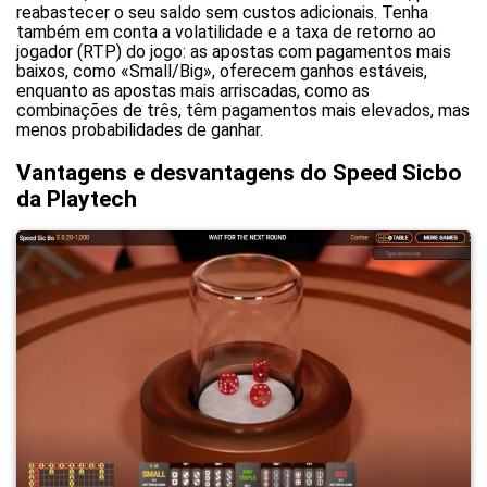
reabastecer o seu saldo sem custos adicionais. Tenha
também em conta a volatilidade e a taxa de retorno ao
jogador (RTP) do jogo: as apostas com pagamentos mais
baixos, como «Small/Big», oferecem ganhos estáveis,
enquanto as apostas mais arriscadas, como as
combinações de três, têm pagamentos mais elevados, mas
menos probabilidades de ganhar.
Vantagens e desvantagens do Speed Sicbo
da Playtech