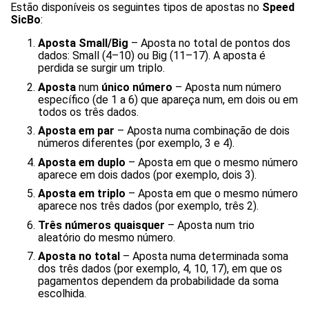
Estão disponíveis os seguintes tipos de apostas no
Speed
SicBo
:
Aposta
Small/Big
– Aposta no total de pontos dos
dados: Small (4–10) ou Big (11–17). A aposta é
perdida se surgir um triplo.
Aposta
num
único número
– Aposta num número
específico (de 1 a 6) que apareça num, em dois ou em
todos os três dados.
Aposta em par
– Aposta numa combinação de dois
números diferentes (por exemplo, 3 e 4).
Aposta em duplo
– Aposta em que o mesmo número
aparece em dois dados (por exemplo, dois 3).
Aposta em triplo
– Aposta em que o mesmo número
aparece nos três dados (por exemplo, três 2).
Três números quaisquer
– Aposta num trio
aleatório do mesmo número.
Aposta
no total
– Aposta numa determinada soma
dos três dados (por exemplo, 4, 10, 17), em que os
pagamentos dependem da probabilidade da soma
escolhida.