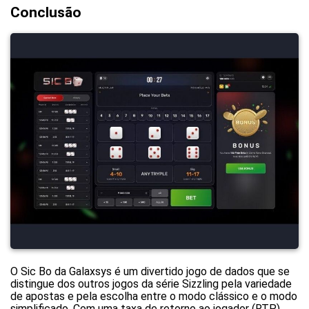
Conclusão
O Sic Bo da Galaxsys é um divertido jogo de dados que se
distingue dos outros jogos da série Sizzling pela variedade
de apostas e pela escolha entre o modo clássico e o modo
simplificado. Com uma taxa de retorno ao jogador (RTP)