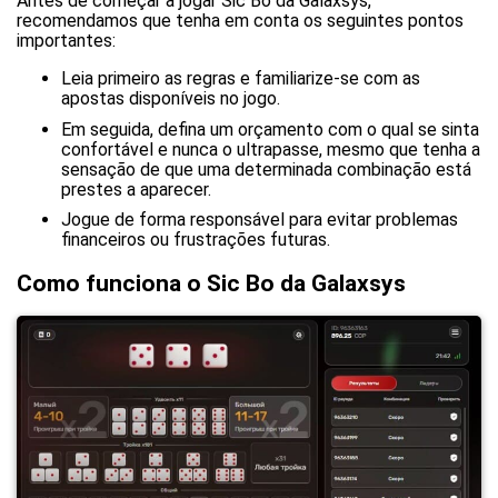
Antes de começar a jogar Sic Bo da Galaxsys,
recomendamos que tenha em conta os seguintes pontos
importantes:
Leia primeiro as regras e familiarize-se com as
apostas disponíveis no jogo.
Em seguida, defina um orçamento com o qual se sinta
confortável e nunca o ultrapasse, mesmo que tenha a
sensação de que uma determinada combinação está
prestes a aparecer.
Jogue de forma responsável para evitar problemas
financeiros ou frustrações futuras.
Como funciona o Sic Bo da Galaxsys