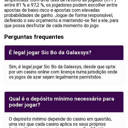
entre 81 % e 97,2 %, os jogadores podem escolher entre
apostas de baixo risco e apostas com elevadas
probabilidades de ganho. Jogue de forma responsável,
definindo o seu orçamento e mantendo-se fiel a ele, para
que possa desfrutar de cada momento do jogo.
Perguntas frequentes
É legal jogar Sic Bo da Galaxsys?
Sim, é legal jogar Sic Bo da Galaxsys, desde que opte
por um casino online com licença numa jurisdição onde
os jogos de azar sejam legalmente permitidos.
Qual é o depósito mínimo necessário para
poder jogar?
O depósito mínimo depende do casino em questão,
uma vez que cada casino aplica os seus próprios