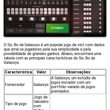
O Sic Bo da Galaxsys é um popular jogo de slot com dados
que atrai os jogadores pela sua simplicidade e pela
possibilidade de grandes ganhos. Abaixo, encontrará uma
tabela com as principais características do Sic Bo da
Galaxsys.
Característica
Valor
Observações
A Galaxsys, um estúdio de
jogos inovador com um
Fornecedor
Galaxsys
portfólio variado de jogos
premiados.
Jogo de
tabuleiro
Tipo de jogo
com