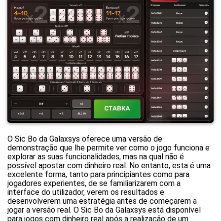
O Sic Bo da Galaxsys oferece uma versão de
demonstração que lhe permite ver como o jogo funciona e
explorar as suas funcionalidades, mas na qual não é
possível apostar com dinheiro real. No entanto, esta é uma
excelente forma, tanto para principiantes como para
jogadores experientes, de se familiarizarem com a
interface do utilizador, verem os resultados e
desenvolverem uma estratégia antes de começarem a
jogar a versão real. O Sic Bo da Galaxsys está disponível
para jogos com dinheiro real após a realização de um