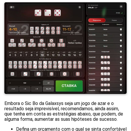
Embora o Sic Bo da Galaxsys seja um jogo de azar e o
resultado seja imprevisível, recomendamos, ainda assim,
que tenha em conta as estratégias abaixo, que podem, de
alguma forma, aumentar as suas hipóteses de sucesso.
Defina um orçamento com o qual se sinta confortável