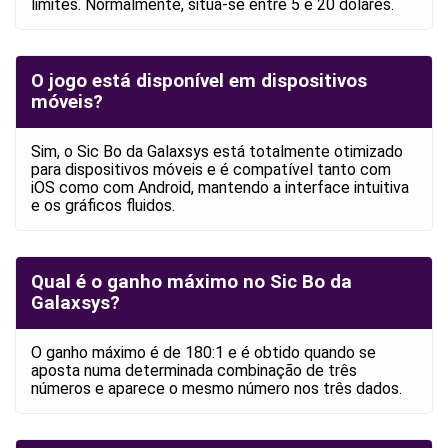
limites. Normalmente, situa-se entre 5 e 20 dólares.
O jogo está disponível em dispositivos
móveis?
Sim, o Sic Bo da Galaxsys está totalmente otimizado
para dispositivos móveis e é compatível tanto com
iOS como com Android, mantendo a interface intuitiva
e os gráficos fluidos.
Qual é o ganho máximo no Sic Bo da
Galaxsys?
O ganho máximo é de 180:1 e é obtido quando se
aposta numa determinada combinação de três
números e aparece o mesmo número nos três dados.