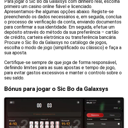
Para jogar o Sic Bo da Galaxsys com dinheiro real, escolha
primeiro um casino online fiável e licenciado.
Apresentamos-lhe algumas opções abaixo. Registe-se
preenchendo os dados necessários e, em seguida, conclua
o processo de verificação da conta, enviando documentos
para confirmar a sua identidade. Em seguida, efetue um
depósito através do método da sua preferência – cartão
de crédito, carteira eletrónica ou transferência bancária.
Procure o Sic Bo da Galaxsys no catálogo de jogos,
escolha o modo de jogo (simplificado ou clássico) e faça a
sua aposta.
Certifique-se sempre de que joga de forma responsável,
definindo limites para as suas apostas e tempo de jogo,
para evitar gastos excessivos e manter o controlo sobre o
seu saldo.
Bónus para jogar o Sic Bo da Galaxsys